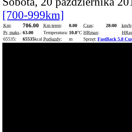
Sobota, 20 października 20
[700-999km]
706.00
Km:
Km teren:
0.00
Czas:
28:00
km/h
Pr. maks.:
63.00
Temperatura:
10.0
°C
HRmax:
HRa
65535:
65535
kcal
Podjazdy:
m
Sprzęt:
FastBack 5.8 Cu