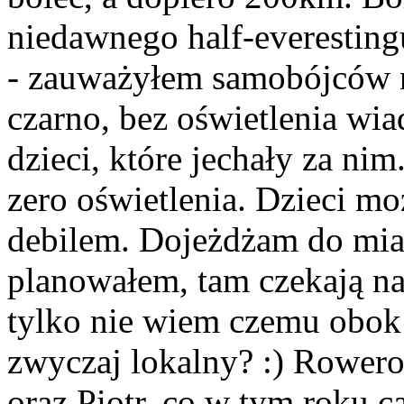
niedawnego half-everestin
- zauważyłem samobójców n
czarno, bez oświetlenia wi
dzieci, które jechały za ni
zero oświetlenia. Dzieci mo
debilem. Dojeżdżam do mias
planowałem, tam czekają na 
tylko nie wiem czemu obok
zwyczaj lokalny? :) Rower
oraz Piotr, co w tym roku c