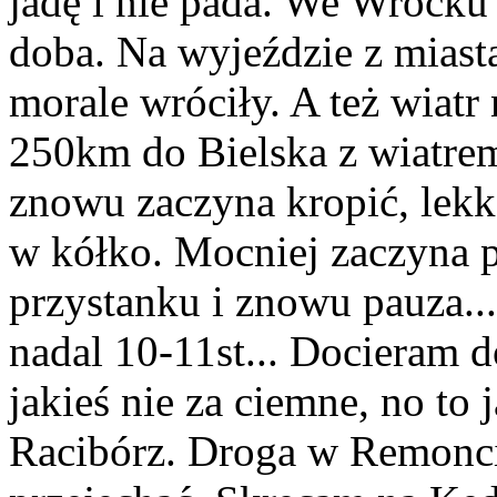
jadę i nie pada. We Wrocku
doba. Na wyjeździe z miasta
morale wróciły. A też wiatr
250km do Bielska z wiatrem
znowu zaczyna kropić, lekko
w kółko. Mocniej zaczyna p
przystanku i znowu pauza..
nadal 10-11st... Docieram d
jakieś nie za ciemne, no to
Racibórz. Droga w Remoncie