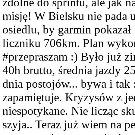
zdolne do sprintu, ale jak 
misję! W Bielsku nie pada 
osiedlu, by garmin pokazał
liczniku 706km. Plan wyko
#przepraszam :) Było już z
40h brutto, średnia jazdy 2
dnia postojów... bywa i tak :
zapamiętuje. Kryzysów z je
niespotykane. Nie licząc sk
szyja.. Teraz już wiem na 