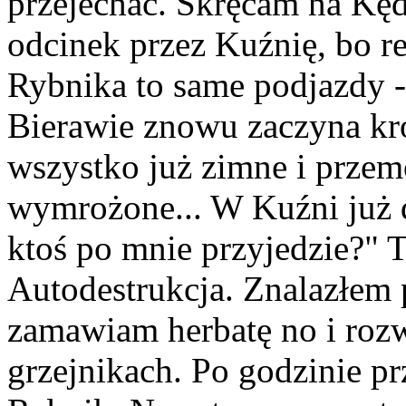
przejechać. Skręcam na Kęd
odcinek przez Kuźnię, bo r
Rybnika to same podjazdy 
Bierawie znowu zaczyna kro
wszystko już zimne i przem
wymrożone... W Kuźni już d
ktoś po mnie przyjedzie?" T
Autodestrukcja. Znalazłem 
zamawiam herbatę no i roz
grzejnikach. Po godzinie pr