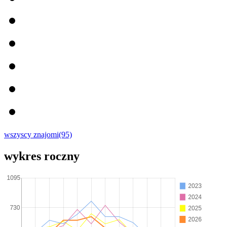
wszyscy znajomi(95)
wykres roczny