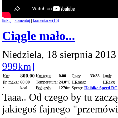
linkuj
|
komentuj
|
komentarze(15)
Ciągle mało...
Niedziela, 18 sierpnia 2013
999km]
800.00
Km:
Km teren:
0.00
Czas:
33:33
km/h:
Pr. maks.:
60.00
Temperatura:
24.0
°C
HRmax:
HRavg
:
kcal
Podjazdy:
1270
m
Sprzęt:
Haibike Speed RC
Taaa.. Od czego by tu zacz
jakiegoś fajnego "przemówi