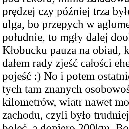
prędzej czy później trza b
ulga, bo przepych w aglome
południe, to mgły dalej dook
Kłobucku pauza na obiad, k
dałem rady zjeść całości ehe
pojeść :) No i potem ostat
tych tam znanych osobowości
kilometrów, wiatr nawet mo
zachodu, czyli było trudni
boleć, a dopiero 200km. Bo