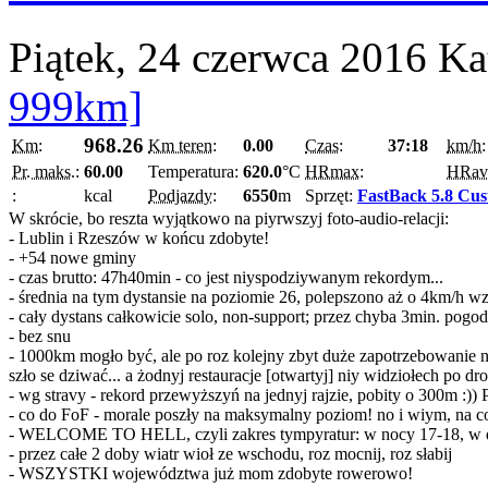
Piątek, 24 czerwca 2016
Ka
999km]
968.26
Km:
Km teren:
0.00
Czas:
37:18
km/h:
Pr. maks.:
60.00
Temperatura:
620.0
°C
HRmax:
HRav
:
kcal
Podjazdy:
6550
m
Sprzęt:
FastBack 5.8 Cu
W skrócie, bo reszta wyjątkowo na piyrwszyj foto-audio-relacji:
- Lublin i Rzeszów w końcu zdobyte!
- +54 nowe gminy
- czas brutto: 47h40min - co jest niyspodziywanym rekordym...
- średnia na tym dystansie na poziomie 26, polepszono aż o 4km/h 
- cały dystans całkowicie solo, non-support; przez chyba 3min. pog
- bez snu
- 1000km mogło być, ale po roz kolejny zbyt duże zapotrzebowanie na
szło se dziwać... a żodnyj restauracje [otwartyj] niy widziołech po d
- wg stravy - rekord przewyższyń na jednyj rajzie, pobity o 300m :)
- co do FoF - morale poszły na maksymalny poziom! no i wiym, na c
- WELCOME TO HELL, czyli zakres tympyratur: w nocy 17-18, w dzi
- przez całe 2 doby wiatr wioł ze wschodu, roz mocnij, roz słabij
- WSZYSTKI województwa już mom zdobyte rowerowo!