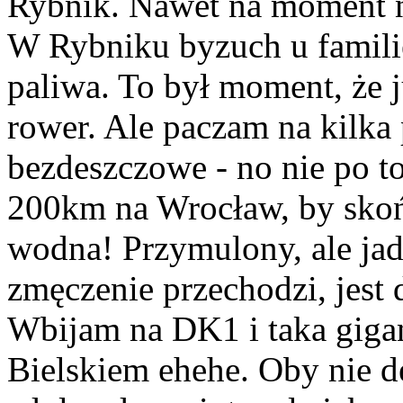
Rybnik. Nawet na moment na 
W Rybniku byzuch u famili
paliwa. To był moment, że j
rower. Ale paczam na kilka 
bezdeszczowe - no nie po t
200km na Wrocław, by sko
wodna! Przymulony, ale jad
zmęczenie przechodzi, jest 
Wbijam na DK1 i taka giga
Bielskiem ehehe. Oby nie d