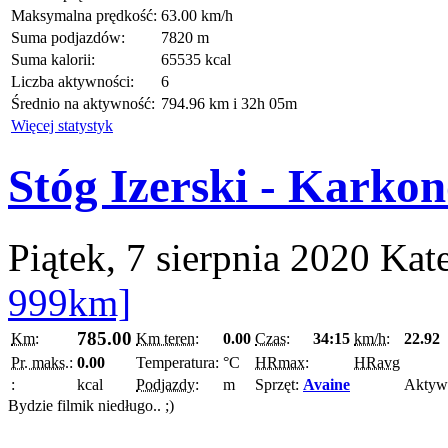
Maksymalna prędkość:
63.00 km/h
Suma podjazdów:
7820 m
Suma kalorii:
65535 kcal
Liczba aktywności:
6
Średnio na aktywność:
794.96 km i 32h 05m
Więcej statystyk
Stóg Izerski - Karko
Piątek, 7 sierpnia 2020
Kat
999km]
785.00
Km:
Km teren:
0.00
Czas:
34:15
km/h:
22.92
Pr. maks.:
0.00
Temperatura:
°C
HRmax:
HRavg
:
kcal
Podjazdy:
m
Sprzęt:
Avaine
Aktyw
Bydzie filmik niedługo.. ;)