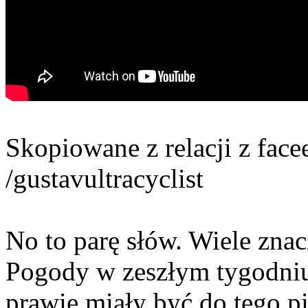
Skopiowane z relacji z face
/gustavultracyclist
No to parę słów. Wiele znac
Pogody w zeszłym tygodniu b
prawie miały być do tego p