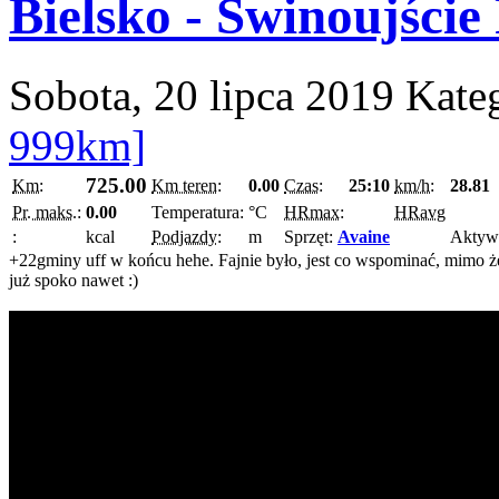
Bielsko - Świnoujśc
Sobota, 20 lipca 2019
Kate
999km]
725.00
Km:
Km teren:
0.00
Czas:
25:10
km/h:
28.81
Pr. maks.:
0.00
Temperatura:
°C
HRmax:
HRavg
:
kcal
Podjazdy:
m
Sprzęt:
Avaine
Aktyw
+22gminy uff w końcu hehe. Fajnie było, jest co wspominać, mimo ż
już spoko nawet :)