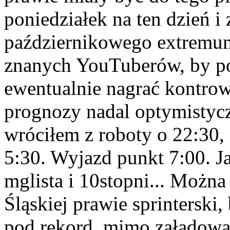
poniedziałek na ten dzień 
październikowego extremum
znanych YouTuberów, by po 
ewentualnie nagrać kontrow
prognozy nadal optymistycz
wróciłem z roboty o 22:30,
5:30. Wyjazd punkt 7:00. J
mglista i 10stopni... Możn
Śląskiej prawie sprintersk
pod rekord, mimo załadowa