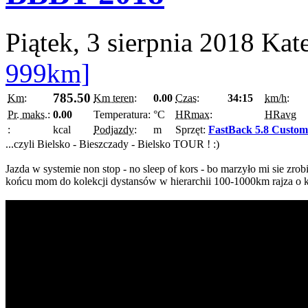
Piątek, 3 sierpnia 2018
Kat
999km]
785.50
Km:
Km teren:
0.00
Czas:
34:15
km/h:
Pr. maks.:
0.00
Temperatura:
°C
HRmax:
HRavg
:
kcal
Podjazdy:
m
Sprzęt:
FastBack 5.8 Custom
...czyli Bielsko - Bieszczady - Bielsko TOUR ! :)
Jazda w systemie non stop - no sleep of kors - bo marzyło mi sie zrob
końcu mom do kolekcji dystansów w hierarchii 100-1000km rajza o k