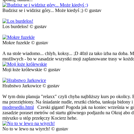
Budzisz se i widzisz góry... Może kiedyś ;) © gustav
Los burdelos! © gustav
Mokre fuzekle © gustav
A na stole wiadomo... chlyb, koksy... ;D 40zł za tako izba na doba. 
możliwych - bo w zasadzie wszystki moji zaplanowane trasy w kożdo 
Moji łoże królewskie © gustav
Hrabstwo Jarkowice © gustav
W tym dniu planuja "relaxx" czyli chyba najbliższy kurs po okolicy.
ma przeziębiony. Na śniadanie nudle, resztki chleba, tankuja bidony i
modresedlo.html
Czeski gigant! Pogoda jak na koniec września w gór
zasadzie poraset metrów od startu głównego podjazdu na Okraj abo dro
miyszko u stóp przełęczy Kocierz hehe.
No to w lewo na wiyrch! © gustav