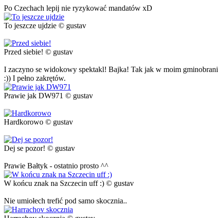
Po Czechach lepij nie ryzykować mandatów xD
To jeszcze ujdzie © gustav
Przed siebie! © gustav
I zaczyno se widokowy spektakl! Bajka! Tak jak w moim gminobraniu 
:)) I pełno zakrętów.
Prawie jak DW971 © gustav
Hardkorowo © gustav
Dej se pozor! © gustav
Prawie Bałtyk - ostatnio prosto ^^
W końcu znak na Szczecin uff :) © gustav
Nie umiołech trefić pod samo skocznia..