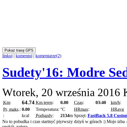
Pokaż trasę GPS
linkuj
|
komentuj
|
komentarze(2)
Sudety'16: Modre Se
Wtorek, 20 września 2016
64.74
Km:
Km teren:
0.00
Czas:
03:40
km/h:
Pr. maks.:
0.00
Temperatura:
°C
HRmax:
HRavg
:
kcal
Podjazdy:
2134
m
Sprzęt:
FastBack 5.8 Custo
No to pobudka i czas startnyć piyrwszy dziyń w górach :) Mojo izba -
spokój, natura...