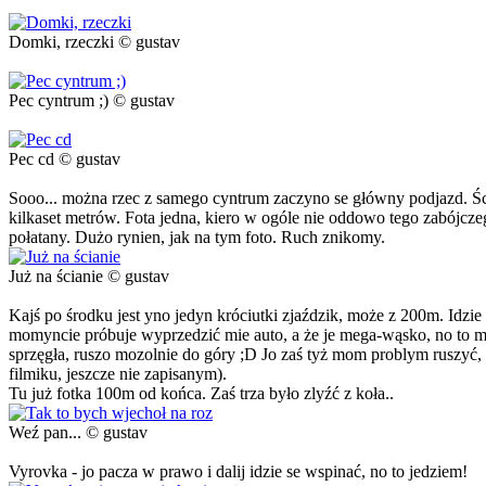
Domki, rzeczki © gustav
Pec cyntrum ;) © gustav
Pec cd © gustav
Sooo... można rzec z samego cyntrum zaczyno se główny podjazd. Ścia
kilkaset metrów. Fota jedna, kiero w ogóle nie oddowo tego zabójczeg
połatany. Dużo rynien, jak na tym foto. Ruch znikomy.
Już na ścianie © gustav
Kajś po środku jest yno jedyn króciutki zjaździk, może z 200m. Idzie 
momyncie próbuje wyprzedzić mie auto, a że je mega-wąsko, no to mu
sprzęgła, ruszo mozolnie do góry ;D Jo zaś tyż mom problym ruszyć,
filmiku, jeszcze nie zapisanym).
Tu już fotka 100m od końca. Zaś trza było zlyźć z koła..
Weź pan... © gustav
Vyrovka - jo pacza w prawo i dalij idzie se wspinać, no to jedziem!