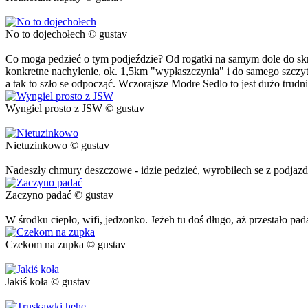
No to dojechołech © gustav
Co moga pedzieć o tym podjeździe? Od rogatki na samym dole do skrzi
konkretne nachylenie, ok. 1,5km "wypłaszczynia" i do samego szczyt
a tak to szło se odpocząć. Wczorajsze Modre Sedlo to jest dużo trudn
Wyngiel prosto z JSW © gustav
Nietuzinkowo © gustav
Nadeszły chmury deszczowe - idzie pedzieć, wyrobiłech se z podjazd
Zaczyno padać © gustav
W środku ciepło, wifi, jedzonko. Jeżeh tu doś długo, aż przestało pad
Czekom na zupka © gustav
Jakiś koła © gustav