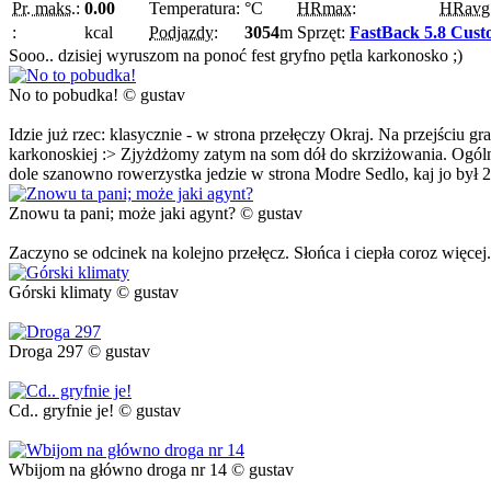
Pr. maks.:
0.00
Temperatura:
°C
HRmax:
HRavg
:
kcal
Podjazdy:
3054
m
Sprzęt:
FastBack 5.8 Cus
Sooo.. dzisiej wyruszom na ponoć fest gryfno pętla karkonosko ;)
No to pobudka! © gustav
Idzie już rzec: klasycznie - w strona przełęczy Okraj. Na przejściu g
karkonoskiej :> Zjyżdżomy zatym na som dół do skrziżowania. Ogóln
dole szanowno rowerzystka jedzie w strona Modre Sedlo, kaj jo był 2 
Znowu ta pani; może jaki agynt? © gustav
Zaczyno se odcinek na kolejno przełęcz. Słońca i ciepła coroz więcej.
Górski klimaty © gustav
Droga 297 © gustav
Cd.. gryfnie je! © gustav
Wbijom na główno droga nr 14 © gustav