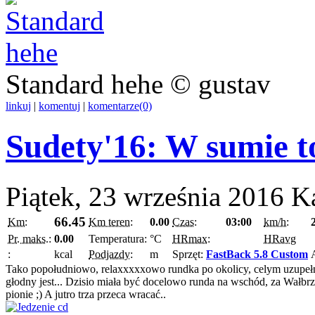
Standard hehe © gustav
linkuj
|
komentuj
|
komentarze(0)
Sudety'16: W sumie t
Piątek, 23 września 2016
K
66.45
Km:
Km teren:
0.00
Czas:
03:00
km/h:
Pr. maks.:
0.00
Temperatura:
°C
HRmax:
HRavg
:
kcal
Podjazdy:
m
Sprzęt:
FastBack 5.8 Custom
Tako popołudniowo, relaxxxxxowo rundka po okolicy, celym uzupełniy
głodny jest... Dzisio miała być docelowo runda na wschód, za Wałbrz
pionie ;) A jutro trza przeca wracać..