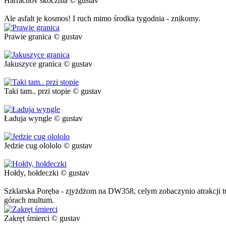
Harrachov skocznia © gustav
Ale asfalt je kosmos! I ruch mimo środka tygodnia - znikomy.
Prawie granica © gustav
Jakuszyce granica © gustav
Taki tam.. przi stopie © gustav
Ładuja wyngle © gustav
Jedzie cug olololo © gustav
Hołdy, hołdeczki © gustav
Szklarska Poręba - zjyżdżom na DW358, celym zobaczynio atrakcji tu
górach multum.
Zakręt śmierci © gustav