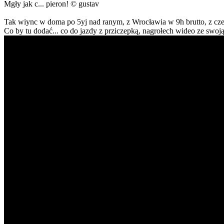
Mgły jak c... pieron! © gustav
Tak wiync w doma po 5yj nad ranym, z Wrocławia w 9h brutto, z czeg
Co by tu dodać... co do jazdy z prziczepką, nagrołech wideo ze swoją