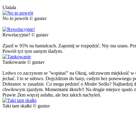
Ulalala
No to powrót © gustav
Rewelacyjnie! © gustav
Zjazd w 95% na hamulcach. Zapomij se rozpędzić. Niy ma szans. Przina
Powrót tyż tym samym śladym.
Tankowanie © gustav
Ledwo co zaczynom se ''wspinać'' na Okraj, odczuwom miękkość w tyl
jechać. I to se udowo. Dojyżdżom do bazy, cudym bez ponownego pom
Dobranoc w zasadzie. Co moga pedzieć o Modre Sedlo? Najbardzij do
chwilowym zjazdym. Momentami 4km/h!! Na drugie miejsce spado zaty
Prawie 2km więcej asfaltu, ale bez takich nachyleń.
Taki tam skałki © gustav