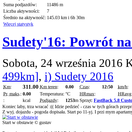
Suma podjazdów:
11486 m
Liczba aktywności:
7
Średnio na aktywność:
145.03 km i 6h 30m
Więcej statystyk
Sudety'16: Powrót na
Sobota, 24 września 2016
K
499km]
,
i) Sudety 2016
311.00
Km:
Km teren:
0.00
Czas:
12:50
km/h:
Pr. maks.:
0.00
Temperatura:
°C
HRmax:
HRavg
:
kcal
Podjazdy:
1253
m
Sprzęt:
FastBack 5.8 Cust
Koniec laby, trza wracać :(( Idzie pedzieć - czas w tych górach przep
Z wyj. dojazdu - pogoda dopisała. Start po 11-yj. I przi mym apartam
Start w obstawie © gustav