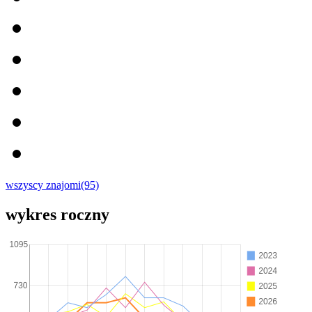
wszyscy znajomi(95)
wykres roczny