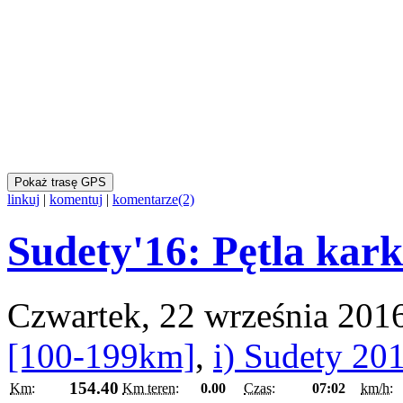
Pokaż trasę GPS
linkuj
|
komentuj
|
komentarze(2)
Sudety'16: Pętla kar
Czwartek, 22 września 201
[100-199km]
,
i) Sudety 20
154.40
Km:
Km teren:
0.00
Czas:
07:02
km/h: