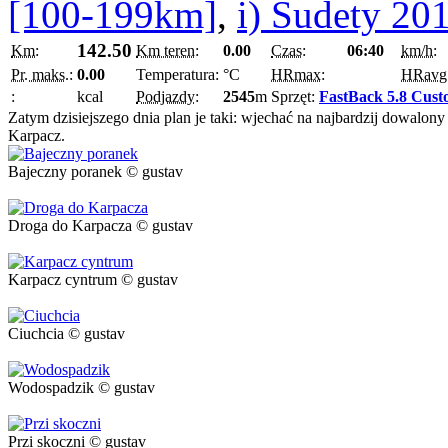
[100-199km]
,
i) Sudety 20
142.50
Km:
Km teren:
0.00
Czas:
06:40
km/h:
Pr. maks.:
0.00
Temperatura:
°C
HRmax:
HRavg
:
kcal
Podjazdy:
2545
m
Sprzęt:
FastBack 5.8 Cus
Zatym dzisiejszego dnia plan je taki: wjechać na najbardzij dowalon
Karpacz.
Bajeczny poranek © gustav
Droga do Karpacza © gustav
Karpacz cyntrum © gustav
Ciuchcia © gustav
Wodospadzik © gustav
Przi skoczni © gustav