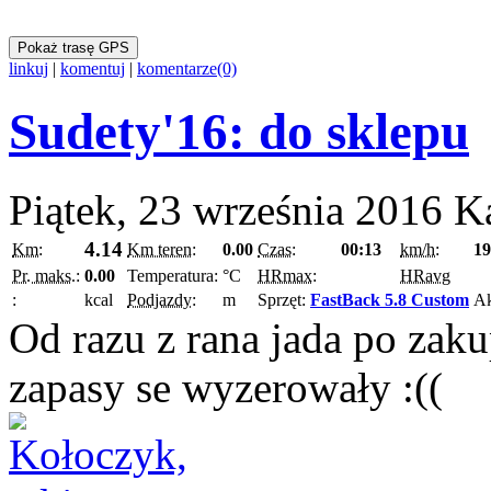
Pokaż trasę GPS
linkuj
|
komentuj
|
komentarze(0)
Sudety'16: do sklepu
Piątek, 23 września 2016
K
4.14
Km:
Km teren:
0.00
Czas:
00:13
km/h:
19
Pr. maks.:
0.00
Temperatura:
°C
HRmax:
HRavg
:
kcal
Podjazdy:
m
Sprzęt:
FastBack 5.8 Custom
A
Od razu z rana jada po zak
zapasy se wyzerowały :((