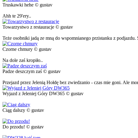
Truskawki hehe © gustav
Ahh te 29'ery..
Towarzystwo z restauracje © gustav
Teże osobniki jadą ze mną do wspomnianego przistanku z podjazdu.
Czorne chmury © gustav
Na dole zaś kropiło..
Padze deszczym zaś © gustav
Przejazd przez Jelenią Hołdę bez zwiedzanio - czas mie goni. Ale mo
Wyjazd z Jeleniej Góry DW365 © gustav
Ciąg dalszy © gustav
Do przodu! © gustav