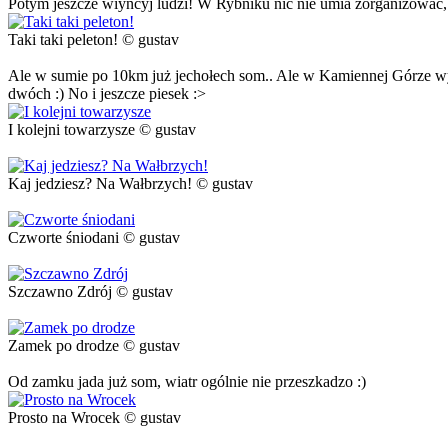
Potym jeszcze wiyncyj ludzi! W Rybniku nic nie umia zorganizować, a
Taki taki peleton! © gustav
Ale w sumie po 10km już jechołech som.. Ale w Kamiennej Górze w
dwóch :) No i jeszcze piesek :>
I kolejni towarzysze © gustav
Kaj jedziesz? Na Wałbrzych! © gustav
Czworte śniodani © gustav
Szczawno Zdrój © gustav
Zamek po drodze © gustav
Od zamku jada już som, wiatr ogólnie nie przeszkadzo :)
Prosto na Wrocek © gustav