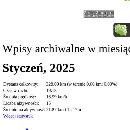
Wpisy archiwalne w miesią
Styczeń, 2025
Dystans całkowity:
328.00 km (w terenie 0.00 km; 0.00%)
Czas w ruchu:
19:18
Średnia prędkość:
16.99 km/h
Liczba aktywności:
15
Średnio na aktywność:
21.87 km i 1h 17m
Więcej statystyk