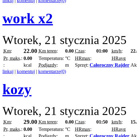
linkuj
|
komentuj
|
komentarze(0)
work x2
Wtorek, 21 stycznia 2025
22.00
Km:
Km teren:
0.00
Czas:
01:00
km/h:
22
Pr. maks.:
0.00
Temperatura:
°C
HRmax:
HRavg
:
kcal
Podjazdy:
m
Sprzęt:
Całoroczny Rajder
Ak
linkuj
|
komentuj
|
komentarze(0)
kozy
Wtorek, 21 stycznia 2025
29.00
Km:
Km teren:
0.00
Czas:
01:50
km/h:
15
Pr. maks.:
0.00
Temperatura:
°C
HRmax:
HRavg
:
kcal
Podjazdy:
m
Sprzęt:
Całoroczny Rajder
Ak