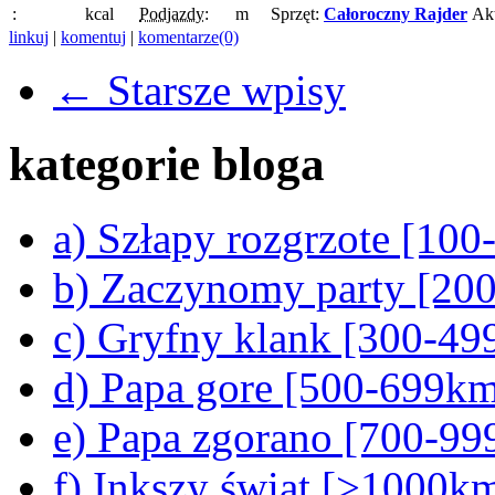
:
kcal
Podjazdy:
m
Sprzęt:
Całoroczny Rajder
Ak
linkuj
|
komentuj
|
komentarze(0)
← Starsze wpisy
kategorie bloga
a) Szłapy rozgrzote [10
b) Zaczynomy party [20
c) Gryfny klank [300-4
d) Papa gore [500-699k
e) Papa zgorano [700-9
f) Inkszy świat [>1000k