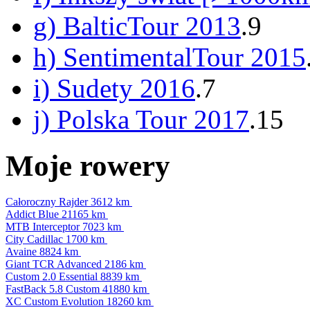
g) BalticTour 2013
.9
h) SentimentalTour 2015
i) Sudety 2016
.7
j) Polska Tour 2017
.15
Moje rowery
Całoroczny Rajder
3612 km
Addict Blue
21165 km
MTB Interceptor
7023 km
City Cadillac
1700 km
Avaine
8824 km
Giant TCR Advanced
2186 km
Custom 2.0 Essential
8839 km
FastBack 5.8 Custom
41880 km
XC Custom Evolution
18260 km