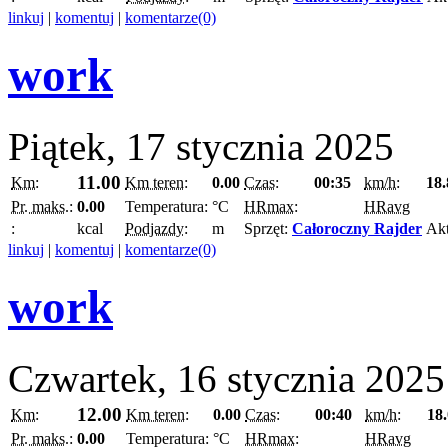
linkuj
|
komentuj
|
komentarze(0)
work
Piątek, 17 stycznia 2025
11.00
Km:
Km teren:
0.00
Czas:
00:35
km/h:
18.
Pr. maks.:
0.00
Temperatura:
°C
HRmax:
HRavg
:
kcal
Podjazdy:
m
Sprzęt:
Całoroczny Rajder
Ak
linkuj
|
komentuj
|
komentarze(0)
work
Czwartek, 16 stycznia 2025
12.00
Km:
Km teren:
0.00
Czas:
00:40
km/h:
18
Pr. maks.:
0.00
Temperatura:
°C
HRmax:
HRavg