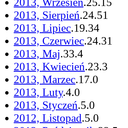
2013, Wrzesień
.
25
.
15
2013, Sierpień
.
24
.
51
2013, Lipiec
.
19
.
34
2013, Czerwiec
.
24
.
31
2013, Maj
.
33
.
4
2013, Kwiecień
.
23
.
3
2013, Marzec
.
17
.
0
2013, Luty
.
4
.
0
2013, Styczeń
.
5
.
0
2012, Listopad
.
5
.
0