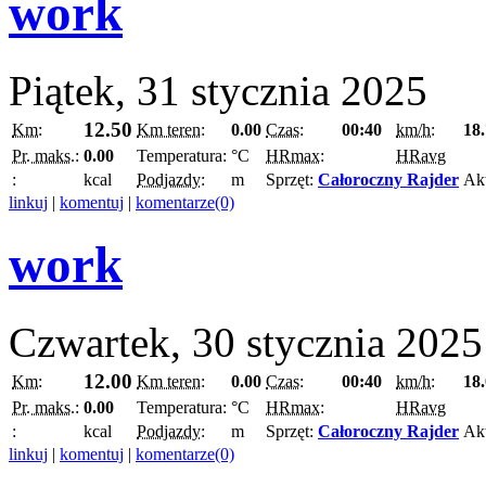
work
Piątek, 31 stycznia 2025
12.50
Km:
Km teren:
0.00
Czas:
00:40
km/h:
18
Pr. maks.:
0.00
Temperatura:
°C
HRmax:
HRavg
:
kcal
Podjazdy:
m
Sprzęt:
Całoroczny Rajder
Ak
linkuj
|
komentuj
|
komentarze(0)
work
Czwartek, 30 stycznia 2025
12.00
Km:
Km teren:
0.00
Czas:
00:40
km/h:
18
Pr. maks.:
0.00
Temperatura:
°C
HRmax:
HRavg
:
kcal
Podjazdy:
m
Sprzęt:
Całoroczny Rajder
Ak
linkuj
|
komentuj
|
komentarze(0)