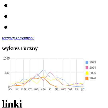
wszyscy znajomi(95)
wykres roczny
linki