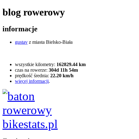
blog rowerowy
informacje
gustav
z miasta Bielsko-Biała
wszystkie kilometry:
162829.44 km
czas na rowerze:
304d 11h 54m
prędkość średnia:
22.20 km/h
więcej informacji
.