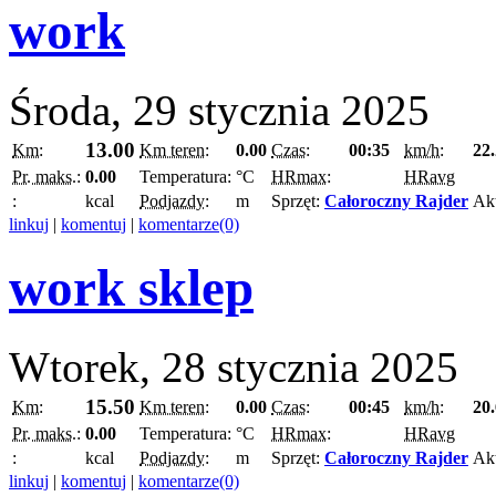
work
Środa, 29 stycznia 2025
13.00
Km:
Km teren:
0.00
Czas:
00:35
km/h:
22
Pr. maks.:
0.00
Temperatura:
°C
HRmax:
HRavg
:
kcal
Podjazdy:
m
Sprzęt:
Całoroczny Rajder
Ak
linkuj
|
komentuj
|
komentarze(0)
work sklep
Wtorek, 28 stycznia 2025
15.50
Km:
Km teren:
0.00
Czas:
00:45
km/h:
20
Pr. maks.:
0.00
Temperatura:
°C
HRmax:
HRavg
:
kcal
Podjazdy:
m
Sprzęt:
Całoroczny Rajder
Ak
linkuj
|
komentuj
|
komentarze(0)