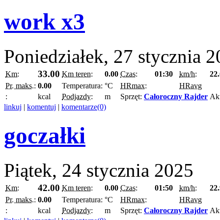
work x3
Poniedziałek, 27 stycznia 
33.00
Km:
Km teren:
0.00
Czas:
01:30
km/h:
22
Pr. maks.:
0.00
Temperatura:
°C
HRmax:
HRavg
:
kcal
Podjazdy:
m
Sprzęt:
Całoroczny Rajder
Ak
linkuj
|
komentuj
|
komentarze(0)
goczałki
Piątek, 24 stycznia 2025
42.00
Km:
Km teren:
0.00
Czas:
01:50
km/h:
22
Pr. maks.:
0.00
Temperatura:
°C
HRmax:
HRavg
:
kcal
Podjazdy:
m
Sprzęt:
Całoroczny Rajder
Ak