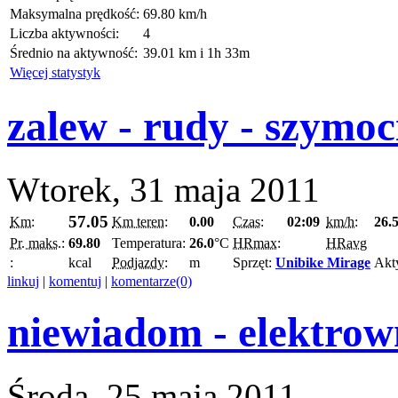
Maksymalna prędkość:
69.80 km/h
Liczba aktywności:
4
Średnio na aktywność:
39.01 km i 1h 33m
Więcej statystyk
zalew - rudy - szymoc
Wtorek, 31 maja 2011
57.05
Km:
Km teren:
0.00
Czas:
02:09
km/h:
26.
Pr. maks.:
69.80
Temperatura:
26.0
°C
HRmax:
HRavg
:
kcal
Podjazdy:
m
Sprzęt:
Unibike Mirage
Akt
linkuj
|
komentuj
|
komentarze(0)
niewiadom - elektrow
Środa, 25 maja 2011