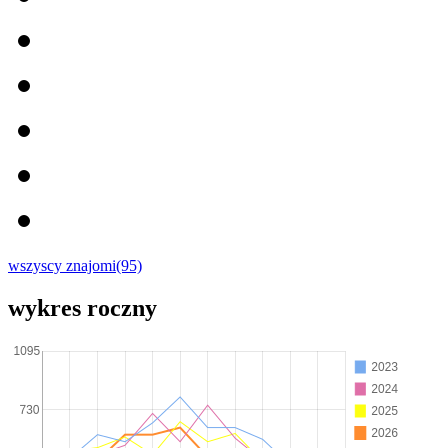
wszyscy znajomi(95)
wykres roczny