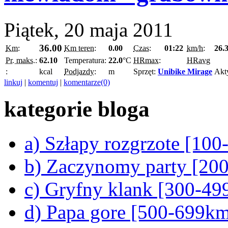
Piątek, 20 maja 2011
36.00
Km:
Km teren:
0.00
Czas:
01:22
km/h:
26.
Pr. maks.:
62.10
Temperatura:
22.0
°C
HRmax:
HRavg
:
kcal
Podjazdy:
m
Sprzęt:
Unibike Mirage
Akt
linkuj
|
komentuj
|
komentarze(0)
kategorie bloga
a) Szłapy rozgrzote [10
b) Zaczynomy party [20
c) Gryfny klank [300-4
d) Papa gore [500-699k