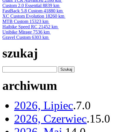
Giant TCR Advanced
2186 km
Custom 2.0 Essential
8839 km
FastBack 5.8 Custom
41880 km
XC Custom Evolution
18260 km
MTB Custom
15323 km
Haibike Speed RC
21452 km
Unibike Mirage
7536 km
Gravel Custom
6303 km
szukaj
archiwum
2026, Lipiec
.
7
.
0
2026, Czerwiec
.
15
.
0
2026, Maj
.
14
.
0