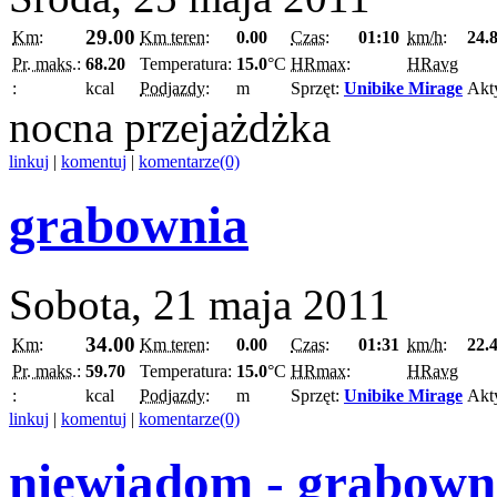
29.00
Km:
Km teren:
0.00
Czas:
01:10
km/h:
24.
Pr. maks.:
68.20
Temperatura:
15.0
°C
HRmax:
HRavg
:
kcal
Podjazdy:
m
Sprzęt:
Unibike Mirage
Akt
nocna przejażdżka
linkuj
|
komentuj
|
komentarze(0)
grabownia
Sobota, 21 maja 2011
34.00
Km:
Km teren:
0.00
Czas:
01:31
km/h:
22.
Pr. maks.:
59.70
Temperatura:
15.0
°C
HRmax:
HRavg
:
kcal
Podjazdy:
m
Sprzęt:
Unibike Mirage
Akt
linkuj
|
komentuj
|
komentarze(0)
niewiadom - grabown