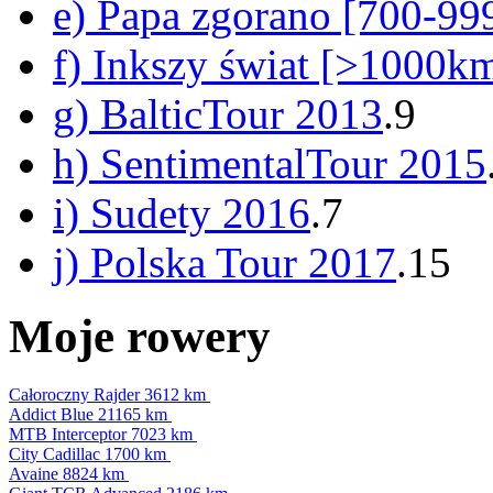
e) Papa zgorano [700-9
f) Inkszy świat [>1000k
g) BalticTour 2013
.9
h) SentimentalTour 2015
i) Sudety 2016
.7
j) Polska Tour 2017
.15
Moje rowery
Całoroczny Rajder
3612 km
Addict Blue
21165 km
MTB Interceptor
7023 km
City Cadillac
1700 km
Avaine
8824 km