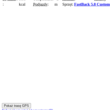
:
kcal
Podjazdy:
m
Sprzęt:
FastBack 5.8 Custom
Pokaż trasę GPS