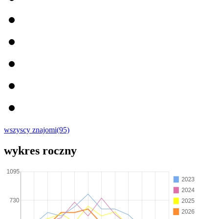
wszyscy znajomi(95)
wykres roczny