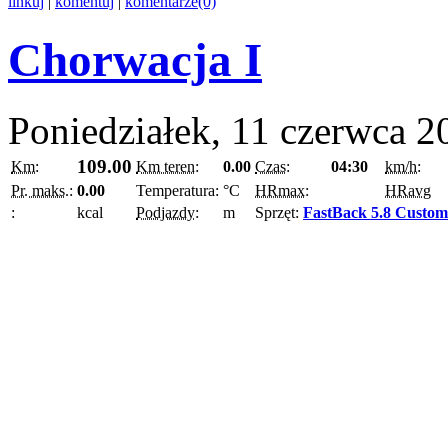
linkuj
|
komentuj
|
komentarze(0)
Chorwacja I
Poniedziałek, 11 czerwca 2
109.00
Km:
Km teren:
0.00
Czas:
04:30
km/h:
Pr. maks.:
0.00
Temperatura:
°C
HRmax:
HRavg
:
kcal
Podjazdy:
m
Sprzęt:
FastBack 5.8 Custom