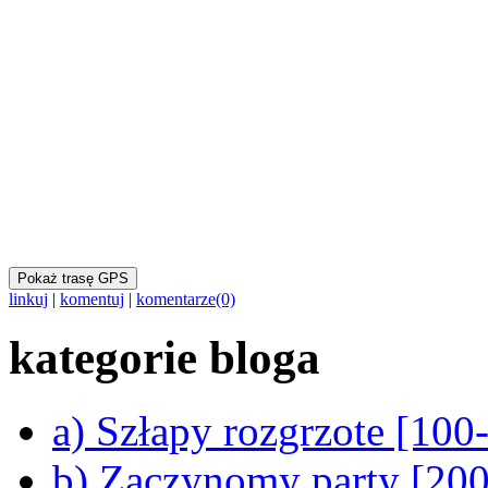
Pokaż trasę GPS
linkuj
|
komentuj
|
komentarze(0)
kategorie bloga
a) Szłapy rozgrzote [10
b) Zaczynomy party [20