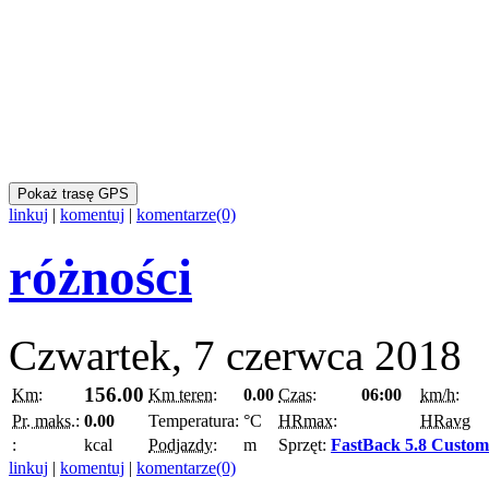
Pokaż trasę GPS
linkuj
|
komentuj
|
komentarze(0)
różności
Czwartek, 7 czerwca 2018
156.00
Km:
Km teren:
0.00
Czas:
06:00
km/h:
Pr. maks.:
0.00
Temperatura:
°C
HRmax:
HRavg
:
kcal
Podjazdy:
m
Sprzęt:
FastBack 5.8 Custom
linkuj
|
komentuj
|
komentarze(0)