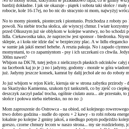
No to momy środa, szkryflom se przikładowo rajza, co te gminy wszy
bardzij dokładne. I jak sie okazuje - piątek i sobota taki słońce / mał
robocie, kole 16-17ej, no bo nic do stracynio ni mom, najwyżyj wróc
No to momy piontek, pionteczek i piontunio. Przichodza z roboty po 
powoli. Na niebie trocha słońca, ale wiyncyj chmur. I wiatr korzystny
przed Olkuszym już sie oblykom w kolejne warstwy, no bo schodzi po
lidla. Ciekawostka tako, że naprzeciw jest sponsor - biedronka. Niy
sklepie, a i koła nie idzie dać w bezpieczny plac. A w lidlu eleganck
w sumie jak jakiś menel hehehe. A reszta pakuja. No i zapado ciymno
momyntami, to co zapamiyntom - psy i ich szczekani co chwila. Jedy
300m nawet?
Wbijom na DK78, tutej jedyn z nielicznych płaskich odcinków całyj r
na facebook kaj jo je ;) no i jadymy, godomy - morale w góra wiado
już. Jadymy jeszcze konsek, kamrat by dalij jechoł ale no do roboty m
Jo już wbijom w rejon Kielc, kieruja sie w strona zabytku przirody -
na Skarżysko Kamienna, szukom tyż tankszteli, co by zjeść co ciepł
deszczyk zaczył padać trocha, ogólnie ciulato aura... ale przestało, 
słońce i połowa nieba niebiesko, no no no ;)
Mom zaproszenie do Ostrowca - na obiod, od kolejnego rowerowego kre
trwo dobro godzina - nudle do oporu + 2 kawy - to robi robota ene
lokalnie po kolejne 2 gminy jakoś, a niedługo potym podjeżdżo kolej
gorszo, czorne chmury lecom w naszo strona... my sie rozdzielomy, jo