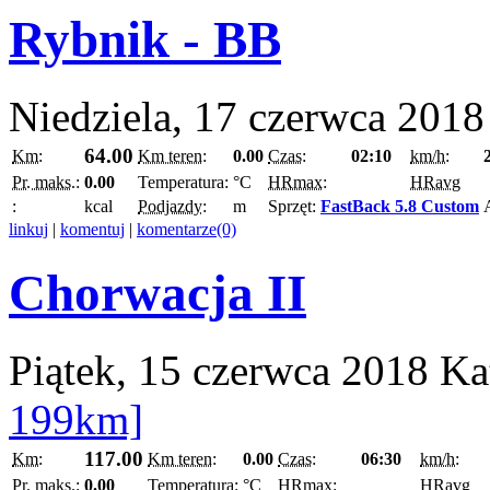
Rybnik - BB
Niedziela, 17 czerwca 2018
64.00
Km:
Km teren:
0.00
Czas:
02:10
km/h:
Pr. maks.:
0.00
Temperatura:
°C
HRmax:
HRavg
:
kcal
Podjazdy:
m
Sprzęt:
FastBack 5.8 Custom
linkuj
|
komentuj
|
komentarze(0)
Chorwacja II
Piątek, 15 czerwca 2018
Ka
199km]
117.00
Km:
Km teren:
0.00
Czas:
06:30
km/h:
Pr. maks.:
0.00
Temperatura:
°C
HRmax:
HRavg