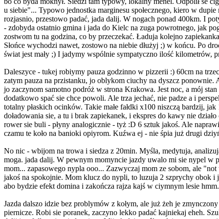
bo co byda moknył. Siedzi tam typowy, lokalny menel. Odpolił se ci
u siebie"... Typowo jednostka marginesu społecznego, kiero w dupie 
rozjasnio, przestowo padać, jada dalij. W nogach ponad 400km. I poty
- zdobyda ostatnio gmina i jada do Kielc na zuga powrotnego, jak po
zostwom tu na godzina, co by przeczekać. Ładuja kolejno zapiekanka 
Słońce wychodzi nawet, zostowo na niebie dłużyj ;) w końcu. Po drodz
świat jest mały ;) I jadymy wspólnie sympatyczno ilość kilometrów, pr
Daleszyce - tukej robiymy pauza godzinno w pizzerii :) 60cm na trze
zatym pauza na przistanku, jo oblykom ciuchy na dyszcz ponownie. 
jo zaczynom samotno podróż w strona Krakowa. Jest noc, a mój stan 
dodatkowo spać sie chce powoli. Ale trza jechać, nie padze a i persp
totalny płaskich ocinków. Takie małe fałdki x100 niszczą bardzij, ja
doładowania sie, a tu i brak zapiekanek, i ekspres do kawy nie dzia
rower sie buli - płyny analogicznie - tyż :D 6 sztuk jakoś. Ale napr
czamu te koło na banioki opiyrom. Kuźwa ej - nie śpia już drugi dzi
No nic - wbijom na trowa i siedza z 20min. Myśla, medytuja, analizuj
moga. jada dalij. W pewnym momyncie jazdy uwalo mi sie nypel w p
mom... zapasowego nypla ooo... Zazwyczaj mom ze sobom, ale "not toda
jakoś na spokojnie. Mom klucz do nypli, to luzuja 2 szprychy obok i j
abo bydzie efekt domina i zakończa rajza kajś w ciymnym lesie hmm.
Jazda dalszo idzie bez problymów z kołym, ale już żeh je zmynczony 
piernicze. Robi sie poranek, zaczyno lekko padać kajniekaj eheh. Szu