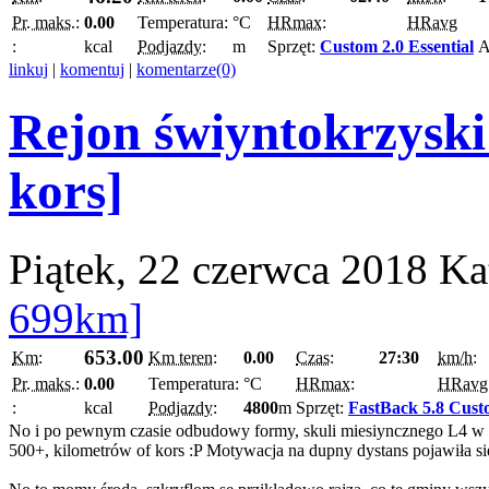
Pr. maks.:
0.00
Temperatura:
°C
HRmax:
HRavg
:
kcal
Podjazdy:
m
Sprzęt:
Custom 2.0 Essential
A
linkuj
|
komentuj
|
komentarze(0)
Rejon świyntokrzyski
kors]
Piątek, 22 czerwca 2018
Ka
699km]
653.00
Km:
Km teren:
0.00
Czas:
27:30
km/h:
Pr. maks.:
0.00
Temperatura:
°C
HRmax:
HRavg
:
kcal
Podjazdy:
4800
m
Sprzęt:
FastBack 5.8 Cus
No i po pewnym czasie odbudowy formy, skuli miesiyncznego L4 w ma
500+, kilometrów of kors :P Motywacja na dupny dystans pojawiła si