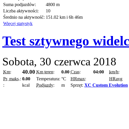
Suma podjazdów:
4800 m
Liczba aktywności:
10
Średnio na aktywność:
151.02 km i 6h 46m
Więcej statystyk
Test sztywnego widel
Sobota, 30 czerwca 2018
40.00
Km:
Km teren:
0.00
Czas:
04:00
km/h:
Pr. maks.:
0.00
Temperatura:
°C
HRmax:
HRavg
:
kcal
Podjazdy:
m
Sprzęt:
XC Custom Evolution