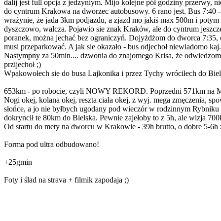
dalij jest full opcja z jedzyniym. Mijo kolejne pół godziny przerwy, 
do cyntrum Krakowa na dworzec autobusowy. 6 rano jest. Bus 7:40 -
wrażynie, że jada 3km podjazdu, a zjazd mo jakiś max 500m i potym z
dyszczowo, walcza. Pojawio sie znak Kraków, ale do cyntrum jeszcze 
poranek, można jechać bez ograniczyń. Dojyżdżom do dworca 7:35, og
musi przeparkować. A jak sie okazało - bus odjechoł niewiadomo kaj.
Nastympny za 50min.... dzwonia do znajomego Krisa, że odwiedzom K
przijechoł ;)
Wpakowołech sie do busa Lajkonika i przez Tychy wróciłech do Biels
653km - po robocie, czyli NOWY REKORD. Poprzedni 571km na M
Nogi okej, kolana okej, reszta ciała okej, z wyj. mega zmęczenia
słońce, a jo nie byłbych ugodany pod wieczór w rodzinnym Rybniku (b
dokryncił te 80km do Bielska. Pewnie zajełoby to z 5h, ale wizja 70
Od startu do mety na dworcu w Krakowie - 39h brutto, o dobre 5-6h
Forma pod ultra odbudowano!
+25gmin
Foty i ślad na strava + filmik zapodaja ;)