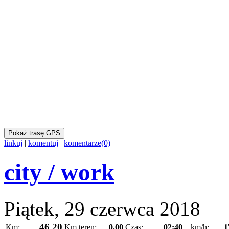
Pokaż trasę GPS
linkuj
|
komentuj
|
komentarze(0)
city / work
Piątek, 29 czerwca 2018
46.20
Km:
Km teren:
0.00
Czas:
02:40
km/h:
1