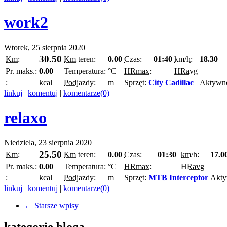
work2
Wtorek, 25 sierpnia 2020
30.50
Km:
Km teren:
0.00
Czas:
01:40
km/h:
18.30
Pr. maks.:
0.00
Temperatura:
°C
HRmax:
HRavg
:
kcal
Podjazdy:
m
Sprzęt:
City Cadillac
Aktywn
linkuj
|
komentuj
|
komentarze(0)
relaxo
Niedziela, 23 sierpnia 2020
25.50
Km:
Km teren:
0.00
Czas:
01:30
km/h:
17.0
Pr. maks.:
0.00
Temperatura:
°C
HRmax:
HRavg
:
kcal
Podjazdy:
m
Sprzęt:
MTB Interceptor
Akty
linkuj
|
komentuj
|
komentarze(0)
← Starsze wpisy
kategorie bloga