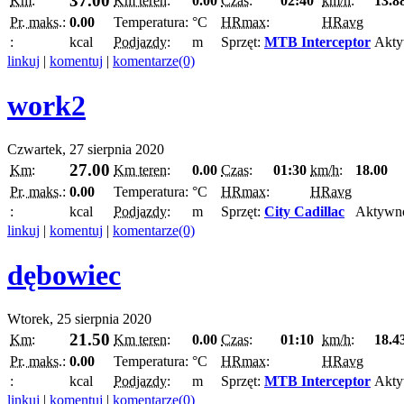
37.00
Km:
Km teren:
0.00
Czas:
02:40
km/h:
13.8
Pr. maks.:
0.00
Temperatura:
°C
HRmax:
HRavg
:
kcal
Podjazdy:
m
Sprzęt:
MTB Interceptor
Akty
linkuj
|
komentuj
|
komentarze(0)
work2
Czwartek, 27 sierpnia 2020
27.00
Km:
Km teren:
0.00
Czas:
01:30
km/h:
18.00
Pr. maks.:
0.00
Temperatura:
°C
HRmax:
HRavg
:
kcal
Podjazdy:
m
Sprzęt:
City Cadillac
Aktywn
linkuj
|
komentuj
|
komentarze(0)
dębowiec
Wtorek, 25 sierpnia 2020
21.50
Km:
Km teren:
0.00
Czas:
01:10
km/h:
18.4
Pr. maks.:
0.00
Temperatura:
°C
HRmax:
HRavg
:
kcal
Podjazdy:
m
Sprzęt:
MTB Interceptor
Akty
linkuj
|
komentuj
|
komentarze(0)