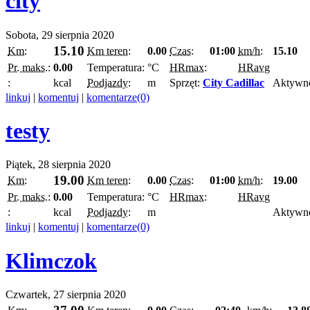
city
Sobota, 29 sierpnia 2020
15.10
Km:
Km teren:
0.00
Czas:
01:00
km/h:
15.10
Pr. maks.:
0.00
Temperatura:
°C
HRmax:
HRavg
:
kcal
Podjazdy:
m
Sprzęt:
City Cadillac
Aktywn
linkuj
|
komentuj
|
komentarze(0)
testy
Piątek, 28 sierpnia 2020
19.00
Km:
Km teren:
0.00
Czas:
01:00
km/h:
19.00
Pr. maks.:
0.00
Temperatura:
°C
HRmax:
HRavg
:
kcal
Podjazdy:
m
Aktywn
linkuj
|
komentuj
|
komentarze(0)
Klimczok
Czwartek, 27 sierpnia 2020