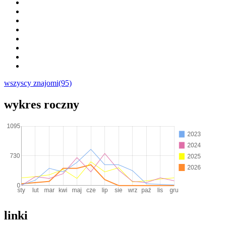
wszyscy znajomi(95)
wykres roczny
linki