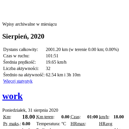
Wpisy archiwalne w miesiącu
Sierpień, 2020
Dystans całkowity:
2001.20 km (w terenie 0.00 km; 0.00%)
Czas w ruchu:
101:51
Średnia prędkość:
19.65 km/h
Liczba aktywności:
32
Średnio na aktywność:
62.54 km i 3h 10m
Więcej statystyk
work
Poniedziałek, 31 sierpnia 2020
18.00
Km:
Km teren:
0.00
Czas:
01:00
km/h:
18.00
Pr. maks.:
0.00
Temperatura:
°C
HRmax:
HRavg