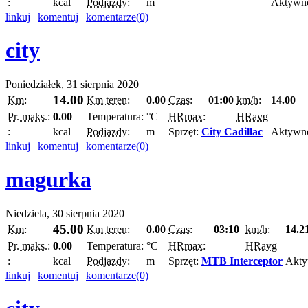
:
kcal
Podjazdy:
m
Aktywn
linkuj
|
komentuj
|
komentarze(0)
city
Poniedziałek, 31 sierpnia 2020
14.00
Km:
Km teren:
0.00
Czas:
01:00
km/h:
14.00
Pr. maks.:
0.00
Temperatura:
°C
HRmax:
HRavg
:
kcal
Podjazdy:
m
Sprzęt:
City Cadillac
Aktywn
linkuj
|
komentuj
|
komentarze(0)
magurka
Niedziela, 30 sierpnia 2020
45.00
Km:
Km teren:
0.00
Czas:
03:10
km/h:
14.2
Pr. maks.:
0.00
Temperatura:
°C
HRmax:
HRavg
:
kcal
Podjazdy:
m
Sprzęt:
MTB Interceptor
Akty
linkuj
|
komentuj
|
komentarze(0)