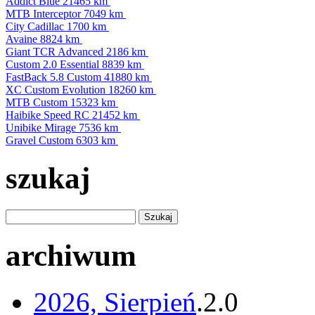
Addict Blue
21465 km
MTB Interceptor
7049 km
City Cadillac
1700 km
Avaine
8824 km
Giant TCR Advanced
2186 km
Custom 2.0 Essential
8839 km
FastBack 5.8 Custom
41880 km
XC Custom Evolution
18260 km
MTB Custom
15323 km
Haibike Speed RC
21452 km
Unibike Mirage
7536 km
Gravel Custom
6303 km
szukaj
archiwum
2026, Sierpień
.
2
.
0