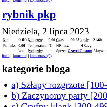
linkuj
|
komentuj
|
komentarze(0)
rybnik pkp
Niedziela, 2 lipca 2023
9.00
Km:
Km teren:
0.00
Czas:
00:25
km/h:
21.60
Pr. maks.:
0.00
Temperatura:
°C
HRmax:
HRavg
:
kcal
Podjazdy:
m
Sprzęt:
Gravel Custom
Aktywno
linkuj
|
komentuj
|
komentarze(0)
kategorie bloga
a) Szłapy rozgrzote [10
b) Zaczynomy party [20
c) Gryfny klank [300-4