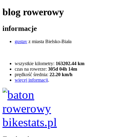
blog rowerowy
informacje
gustav
z miasta Bielsko-Biała
wszystkie kilometry:
163202.44 km
czas na rowerze:
305d 04h 14m
prędkość średnia:
22.20 km/h
więcej informacji
.