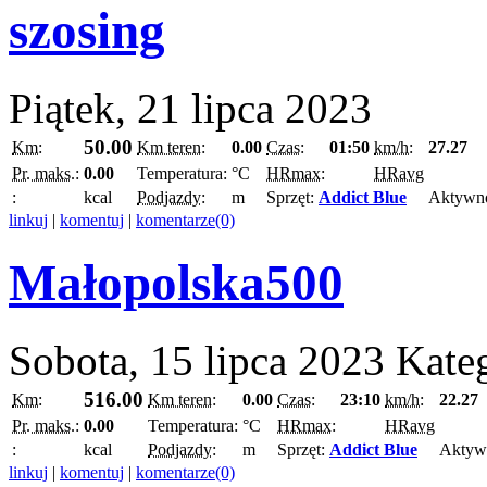
szosing
Piątek, 21 lipca 2023
50.00
Km:
Km teren:
0.00
Czas:
01:50
km/h:
27.27
Pr. maks.:
0.00
Temperatura:
°C
HRmax:
HRavg
:
kcal
Podjazdy:
m
Sprzęt:
Addict Blue
Aktywn
linkuj
|
komentuj
|
komentarze(0)
Małopolska500
Sobota, 15 lipca 2023
Kate
516.00
Km:
Km teren:
0.00
Czas:
23:10
km/h:
22.27
Pr. maks.:
0.00
Temperatura:
°C
HRmax:
HRavg
:
kcal
Podjazdy:
m
Sprzęt:
Addict Blue
Aktyw
linkuj
|
komentuj
|
komentarze(0)