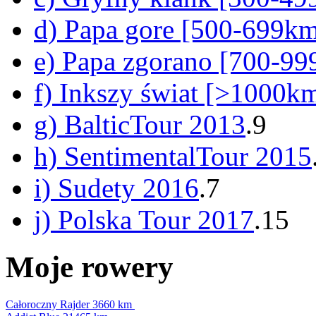
d) Papa gore [500-699k
e) Papa zgorano [700-9
f) Inkszy świat [>1000k
g) BalticTour 2013
.9
h) SentimentalTour 2015
i) Sudety 2016
.7
j) Polska Tour 2017
.15
Moje rowery
Całoroczny Rajder
3660 km