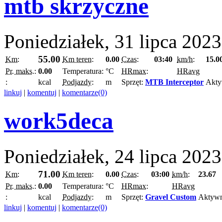
mtb skrzyczne
Poniedziałek, 31 lipca 2023
55.00
Km:
Km teren:
0.00
Czas:
03:40
km/h:
15.0
Pr. maks.:
0.00
Temperatura:
°C
HRmax:
HRavg
:
kcal
Podjazdy:
m
Sprzęt:
MTB Interceptor
Akty
linkuj
|
komentuj
|
komentarze(0)
work5deca
Poniedziałek, 24 lipca 2023
71.00
Km:
Km teren:
0.00
Czas:
03:00
km/h:
23.67
Pr. maks.:
0.00
Temperatura:
°C
HRmax:
HRavg
:
kcal
Podjazdy:
m
Sprzęt:
Gravel Custom
Aktyw
linkuj
|
komentuj
|
komentarze(0)