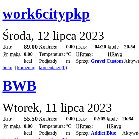
work6citypkp
Środa, 12 lipca 2023
89.00
Km:
Km teren:
0.00
Czas:
04:20
km/h:
20.54
Pr. maks.:
0.00
Temperatura:
°C
HRmax:
HRavg
:
kcal
Podjazdy:
m
Sprzęt:
Gravel Custom
Aktyw
linkuj
|
komentuj
|
komentarze(0)
BWB
Wtorek, 11 lipca 2023
55.50
Km:
Km teren:
0.00
Czas:
02:05
km/h:
26.64
Pr. maks.:
0.00
Temperatura:
°C
HRmax:
HRavg
:
kcal
Podjazdy:
m
Sprzęt:
Addict Blue
Aktywn