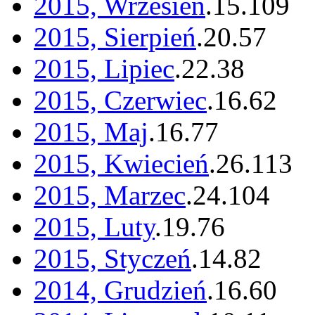
2015, Wrzesień
.
15
.
109
2015, Sierpień
.
20
.
57
2015, Lipiec
.
22
.
38
2015, Czerwiec
.
16
.
62
2015, Maj
.
16
.
77
2015, Kwiecień
.
26
.
113
2015, Marzec
.
24
.
104
2015, Luty
.
19
.
76
2015, Styczeń
.
14
.
82
2014, Grudzień
.
16
.
60