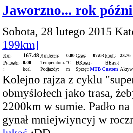
Jaworzno... rok późnii
Sobota, 28 lutego 2015
Kat
199km]
167.48
Km:
Km teren:
0.00
Czas:
07:03
km/h:
23.76
Pr. maks.:
0.00
Temperatura:
°C
HRmax:
HRavg
:
kcal
Podjazdy:
m
Sprzęt:
MTB Custom
Aktyw
Kolejno rajza z cyklu "sup
obmyślołech jako trasa, że
2200km w sumie. Padło na 
gynał mniejwiyncyj w roczn
lukać
:DD