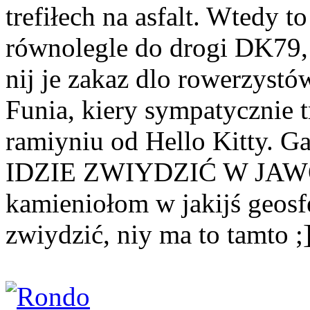
trefiłech na asfalt. Wtedy t
równolegle do drogi DK79, 
nij je zakaz dlo rowerzystó
Funia, kiery sympatycznie t
ramiyniu od Hello Kitty. G
IDZIE ZWIYDZIĆ W JAWOR
kamieniołom w jakijś geosfe
zwiydzić, niy ma to tamto ;