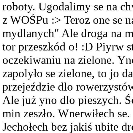
roboty. Ugodalimy se na chw
z WOŚPu :> Teroz one se n
mydlanych"
Ale droga na m
tor przeszkód o! :D Piyrw 
oczekiwaniu na zielone. Yno
zapolyło se zielone, to jo d
przejeździe dlo rowerzystó
Ale już yno dlo pieszych. Ści
min zeszło. Wnerwiłech se.
Jechołech bez jakiś ubite d