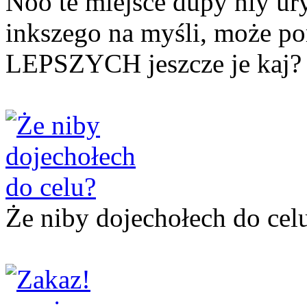
Noo te miejsce dupy niy u
inkszego na myśli, może po
LEPSZYCH jeszcze je kaj?
Że niby dojechołech do cel