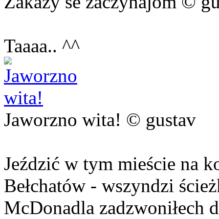
Zakazy se zaczynajom © gu
Taaaa.. ^^
Jaworzno wita! © gustav
Jeździć w tym mieście na ko
Bełchatów - wszyndzi ścieżk
McDonadla zadzwoniłech do