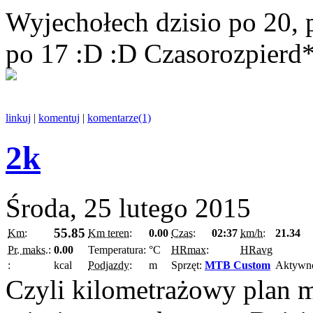
Wyjechołech dzisio po 20, 
po 17 :D :D Czasorozpierd
linkuj
|
komentuj
|
komentarze(1)
2k
Środa, 25 lutego 2015
55.85
Km:
Km teren:
0.00
Czas:
02:37
km/h:
21.34
Pr. maks.:
0.00
Temperatura:
°C
HRmax:
HRavg
:
kcal
Podjazdy:
m
Sprzęt:
MTB Custom
Aktywn
Czyli kilometrażowy plan 