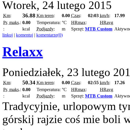
Wtorek, 24 lutego 2015
36.88
Km:
Km teren:
0.00
Czas:
02:03
km/h:
17.99
Pr. maks.:
0.00
Temperatura:
°C
HRmax:
HRavg
:
kcal
Podjazdy:
m
Sprzęt:
MTB Custom
Aktywn
linkuj
|
komentuj
|
komentarze(0)
Relaxx
Poniedziałek, 23 lutego 20
50.34
Km:
Km teren:
0.00
Czas:
02:55
km/h:
17.26
Pr. maks.:
0.00
Temperatura:
°C
HRmax:
HRavg
:
kcal
Podjazdy:
m
Sprzęt:
MTB Custom
Aktywn
Tradycyjnie, urlopowym ty
górskij rajzie coś mie boli 