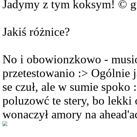
Jadymy z tym koksym! © g
Jakiś różnice?
No i obowionzkowo - musio
przetestowanio :> Ogólnie j
se czuł, ale w sumie spoko 
poluzowć te stery, bo lekk
wonaczył amory na ahead'ac