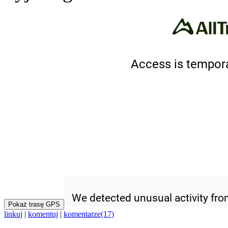
Pokaż trasę GPS
linkuj
|
komentuj
|
komentarze(17)