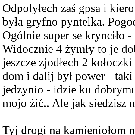
Odpolyłech zaś gpsa i kier
była gryfno pyntelka. Pogod
Ogólnie super se krynciło 
Widocznie 4 żymły to je do
jeszcze zjodłech 2 kołoczk
dom i dalij był power - tak
jedzynio - idzie ku dobrymu
mojo żić.. Ale jak siedzisz n
Tyj drogi na kamieniołom 