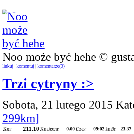
Noo może być hehe © gust
linkuj
|
komentuj
|
komentarze(3)
Trzi cytryny :>
Sobota, 21 lutego 2015
Kat
299km]
211.10
Km:
Km teren:
0.00
Czas:
09:02
km/h:
23.37