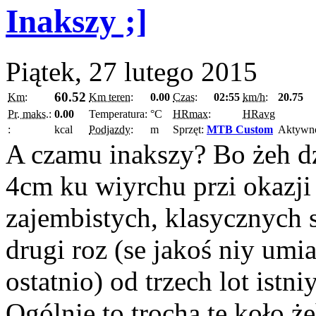
Inakszy ;]
Piątek, 27 lutego 2015
60.52
Km:
Km teren:
0.00
Czas:
02:55
km/h:
20.75
Pr. maks.:
0.00
Temperatura:
°C
HRmax:
HRavg
:
kcal
Podjazdy:
m
Sprzęt:
MTB Custom
Aktywn
A czamu inakszy? Bo żeh dź
4cm ku wiyrchu przi okazji 
zajembistych, klasycznych s
drugi roz (se jakoś niy umi
ostatnio) od trzech lot istni
Ogólnie to trocha te koło ż