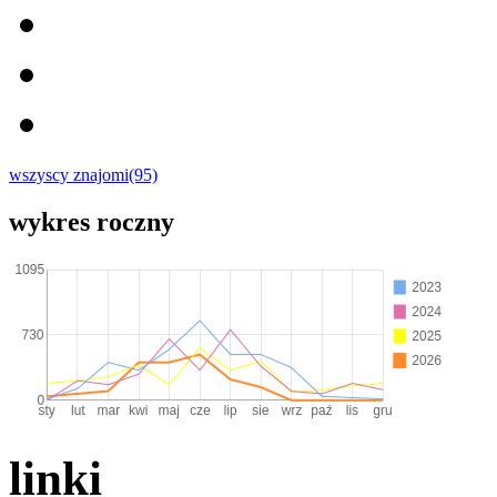
wszyscy znajomi(95)
wykres roczny
linki