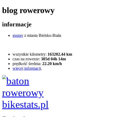
blog rowerowy
informacje
gustav
z miasta Bielsko-Biała
wszystkie kilometry:
163202.44 km
czas na rowerze:
305d 04h 14m
prędkość średnia:
22.20 km/h
więcej informacji
.