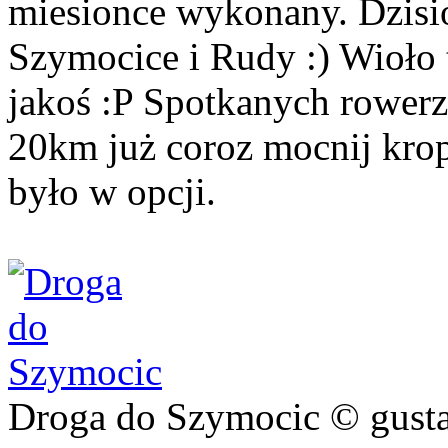
miesionce wykonany. Dzisi
Szymocice i Rudy :) Wioło t
jakoś :P Spotkanych rowerzy
20km już coroz mocnij krop
było w opcji.
Droga do Szymocic © gust