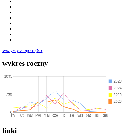
wszyscy znajomi(95)
wykres roczny
linki