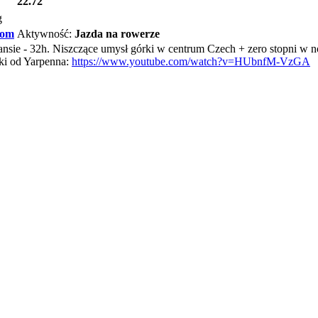
22.72
g
tom
Aktywność:
Jazda na rowerze
ansie - 32h. Niszczące umysł górki w centrum Czech + zero stopni w 
ski od Yarpenna:
https://www.youtube.com/watch?v=HUbnfM-VzGA