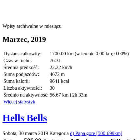
Wpisy archiwalne w miesiącu
Marzec, 2019
Dystans całkowity:
1700.00 km (w terenie 0.00 km; 0.00%)
Czas w ruchu:
76:31
Średnia prędkość:
22.22 km/h
Suma podjazdów:
4672 m
Suma kalorii:
9641 kcal
Liczba aktywności:
30
Średnio na aktywność:
56.67 km i 2h 33m
Więcej statystyk
Hells Bells
Sobota, 30 marca 2019
Kategoria
d) Papa gore [500-699km]