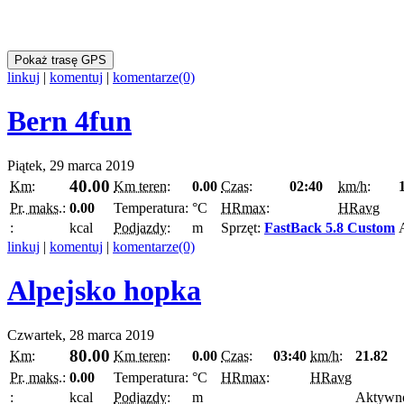
Pokaż trasę GPS
linkuj
|
komentuj
|
komentarze(0)
Bern 4fun
Piątek, 29 marca 2019
40.00
Km:
Km teren:
0.00
Czas:
02:40
km/h:
Pr. maks.:
0.00
Temperatura:
°C
HRmax:
HRavg
:
kcal
Podjazdy:
m
Sprzęt:
FastBack 5.8 Custom
linkuj
|
komentuj
|
komentarze(0)
Alpejsko hopka
Czwartek, 28 marca 2019
80.00
Km:
Km teren:
0.00
Czas:
03:40
km/h:
21.82
Pr. maks.:
0.00
Temperatura:
°C
HRmax:
HRavg
:
kcal
Podjazdy:
m
Aktywn