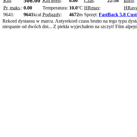
506.00
Km:
Km teren:
0.00
Czas:
22:16
km/h:
Pr. maks.:
0.00
Temperatura:
10.0
°C
HRmax:
HRav
9641:
9641
kcal
Podjazdy:
4672
m
Sprzęt:
FastBack 5.8 Cus
Rekord dystansu w marcu. Antyrekord czasu brutto na tego typu dyst
niespanie od dwóch dni... Z piekła wyjechałem na szczyt! Film alpej