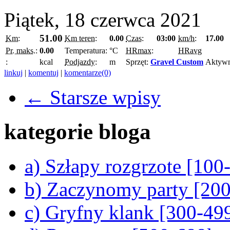
Piątek, 18 czerwca 2021
51.00
Km:
Km teren:
0.00
Czas:
03:00
km/h:
17.00
Pr. maks.:
0.00
Temperatura:
°C
HRmax:
HRavg
:
kcal
Podjazdy:
m
Sprzęt:
Gravel Custom
Aktyw
linkuj
|
komentuj
|
komentarze(0)
← Starsze wpisy
kategorie bloga
a) Szłapy rozgrzote [10
b) Zaczynomy party [20
c) Gryfny klank [300-4