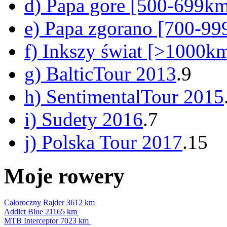
d) Papa gore [500-699k
e) Papa zgorano [700-9
f) Inkszy świat [>1000k
g) BalticTour 2013
.9
h) SentimentalTour 2015
i) Sudety 2016
.7
j) Polska Tour 2017
.15
Moje rowery
Całoroczny Rajder
3612 km
Addict Blue
21165 km
MTB Interceptor
7023 km