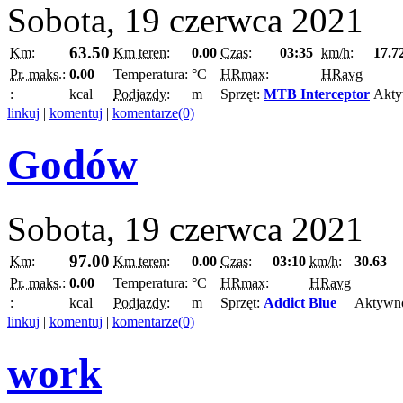
Sobota, 19 czerwca 2021
63.50
Km:
Km teren:
0.00
Czas:
03:35
km/h:
17.7
Pr. maks.:
0.00
Temperatura:
°C
HRmax:
HRavg
:
kcal
Podjazdy:
m
Sprzęt:
MTB Interceptor
Akty
linkuj
|
komentuj
|
komentarze(0)
Godów
Sobota, 19 czerwca 2021
97.00
Km:
Km teren:
0.00
Czas:
03:10
km/h:
30.63
Pr. maks.:
0.00
Temperatura:
°C
HRmax:
HRavg
:
kcal
Podjazdy:
m
Sprzęt:
Addict Blue
Aktywn
linkuj
|
komentuj
|
komentarze(0)
work