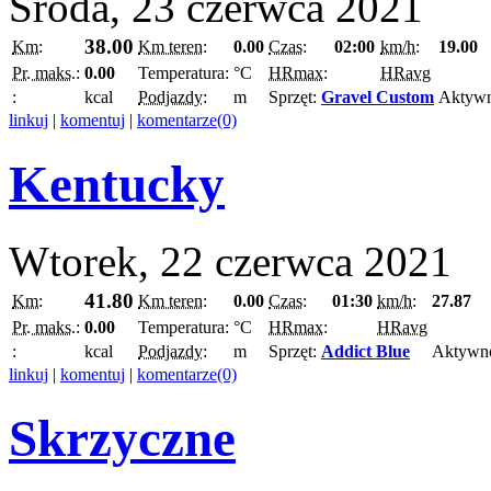
Środa, 23 czerwca 2021
38.00
Km:
Km teren:
0.00
Czas:
02:00
km/h:
19.00
Pr. maks.:
0.00
Temperatura:
°C
HRmax:
HRavg
:
kcal
Podjazdy:
m
Sprzęt:
Gravel Custom
Aktyw
linkuj
|
komentuj
|
komentarze(0)
Kentucky
Wtorek, 22 czerwca 2021
41.80
Km:
Km teren:
0.00
Czas:
01:30
km/h:
27.87
Pr. maks.:
0.00
Temperatura:
°C
HRmax:
HRavg
:
kcal
Podjazdy:
m
Sprzęt:
Addict Blue
Aktywn
linkuj
|
komentuj
|
komentarze(0)
Skrzyczne