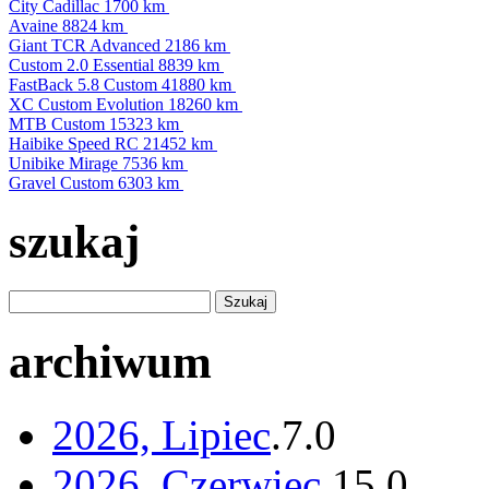
City Cadillac
1700 km
Avaine
8824 km
Giant TCR Advanced
2186 km
Custom 2.0 Essential
8839 km
FastBack 5.8 Custom
41880 km
XC Custom Evolution
18260 km
MTB Custom
15323 km
Haibike Speed RC
21452 km
Unibike Mirage
7536 km
Gravel Custom
6303 km
szukaj
archiwum
2026, Lipiec
.
7
.
0
2026, Czerwiec
.
15
.
0