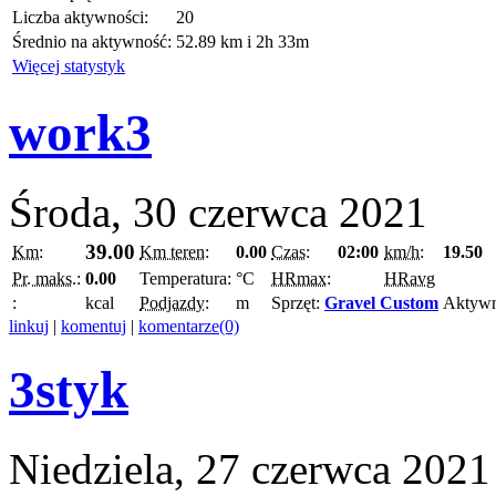
Liczba aktywności:
20
Średnio na aktywność:
52.89 km i 2h 33m
Więcej statystyk
work3
Środa, 30 czerwca 2021
39.00
Km:
Km teren:
0.00
Czas:
02:00
km/h:
19.50
Pr. maks.:
0.00
Temperatura:
°C
HRmax:
HRavg
:
kcal
Podjazdy:
m
Sprzęt:
Gravel Custom
Aktyw
linkuj
|
komentuj
|
komentarze(0)
3styk
Niedziela, 27 czerwca 2021