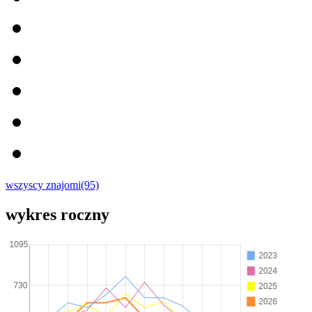
wszyscy znajomi(95)
wykres roczny