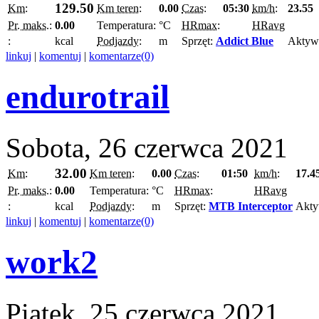
129.50
Km:
Km teren:
0.00
Czas:
05:30
km/h:
23.55
Pr. maks.:
0.00
Temperatura:
°C
HRmax:
HRavg
:
kcal
Podjazdy:
m
Sprzęt:
Addict Blue
Aktyw
linkuj
|
komentuj
|
komentarze(0)
endurotrail
Sobota, 26 czerwca 2021
32.00
Km:
Km teren:
0.00
Czas:
01:50
km/h:
17.4
Pr. maks.:
0.00
Temperatura:
°C
HRmax:
HRavg
:
kcal
Podjazdy:
m
Sprzęt:
MTB Interceptor
Akty
linkuj
|
komentuj
|
komentarze(0)
work2
Piątek, 25 czerwca 2021