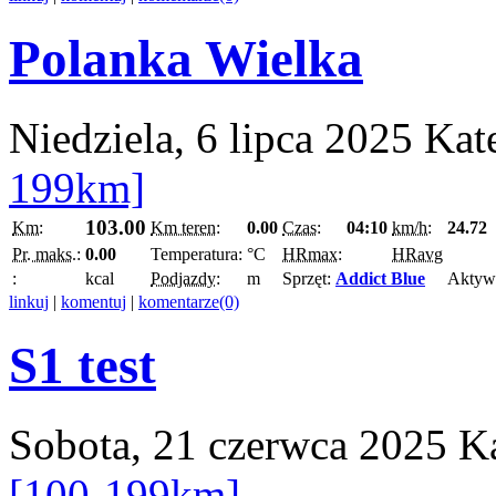
Polanka Wielka
Niedziela, 6 lipca 2025
Kat
199km]
103.00
Km:
Km teren:
0.00
Czas:
04:10
km/h:
24.72
Pr. maks.:
0.00
Temperatura:
°C
HRmax:
HRavg
:
kcal
Podjazdy:
m
Sprzęt:
Addict Blue
Aktyw
linkuj
|
komentuj
|
komentarze(0)
S1 test
Sobota, 21 czerwca 2025
K
[100-199km]