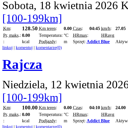
Sobota, 18 kwietnia 2026
K
[100-199km]
128.50
Km:
Km teren:
0.00
Czas:
04:45
km/h:
27.05
Pr. maks.:
0.00
Temperatura:
°C
HRmax:
HRavg
:
kcal
Podjazdy:
m
Sprzęt:
Addict Blue
Aktyw
linkuj
|
komentuj
|
komentarze(0)
Rajcza
Niedziela, 12 kwietnia 202
[100-199km]
100.00
Km:
Km teren:
0.00
Czas:
04:10
km/h:
24.00
Pr. maks.:
0.00
Temperatura:
°C
HRmax:
HRavg
:
kcal
Podjazdy:
m
Sprzęt:
Addict Blue
Aktyw
linkuj
|
komentuj
|
komentarze(0)