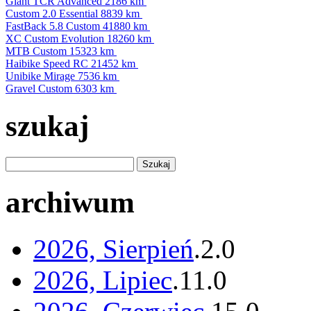
Giant TCR Advanced
2186 km
Custom 2.0 Essential
8839 km
FastBack 5.8 Custom
41880 km
XC Custom Evolution
18260 km
MTB Custom
15323 km
Haibike Speed RC
21452 km
Unibike Mirage
7536 km
Gravel Custom
6303 km
szukaj
archiwum
2026, Sierpień
.
2
.
0
2026, Lipiec
.
11
.
0