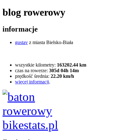
blog rowerowy
informacje
gustav
z miasta Bielsko-Biała
wszystkie kilometry:
163202.44 km
czas na rowerze:
305d 04h 14m
prędkość średnia:
22.20 km/h
więcej informacji
.