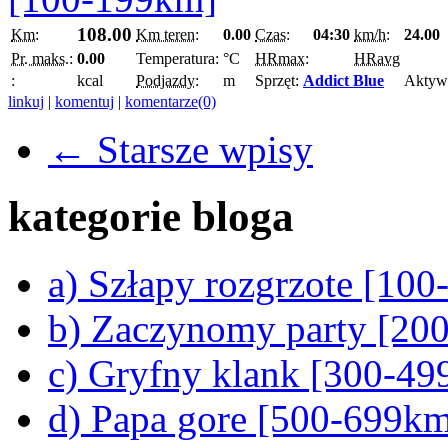
108.00
Km:
Km teren:
0.00
Czas:
04:30
km/h:
24.00
Pr. maks.:
0.00
Temperatura:
°C
HRmax:
HRavg
:
kcal
Podjazdy:
m
Sprzęt:
Addict Blue
Aktyw
linkuj
|
komentuj
|
komentarze(0)
← Starsze wpisy
kategorie bloga
a) Szłapy rozgrzote [10
b) Zaczynomy party [20
c) Gryfny klank [300-4
d) Papa gore [500-699k