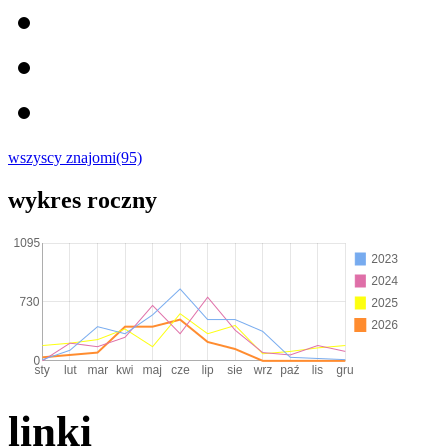
wszyscy znajomi(95)
wykres roczny
linki