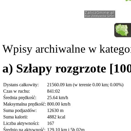
Wpisy archiwalne w kategor
a) Szłapy rozgrzote [1
Dystans całkowity:
21560.09 km (w terenie 0.00 km; 0.00%)
Czas w ruchu:
841:02
Średnia prędkość:
25.64 km/h
Maksymalna prędkość:
800.00 km/h
Suma podjazdów:
12630 m
Suma kalorii:
4882 kcal
Liczba aktywności:
167
Średnio na aktywność:
129.10 km i 5h 02m