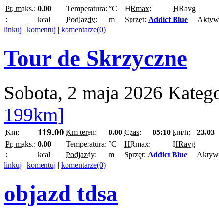
Pr. maks.:
0.00
Temperatura:
°C
HRmax:
HRavg
:
kcal
Podjazdy:
m
Sprzęt:
Addict Blue
Aktyw
linkuj
|
komentuj
|
komentarze(0)
Tour de Skrzyczne
Sobota, 2 maja 2026
Kateg
199km]
119.00
Km:
Km teren:
0.00
Czas:
05:10
km/h:
23.03
Pr. maks.:
0.00
Temperatura:
°C
HRmax:
HRavg
:
kcal
Podjazdy:
m
Sprzęt:
Addict Blue
Aktyw
linkuj
|
komentuj
|
komentarze(0)
objazd tdsa