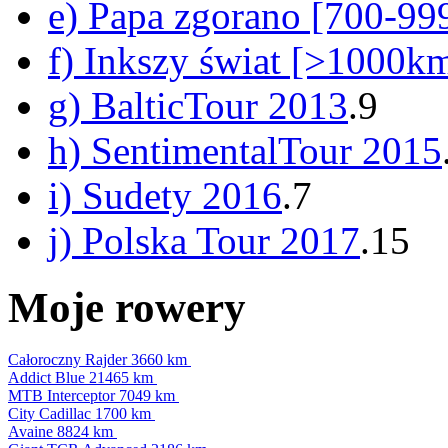
e) Papa zgorano [700-9
f) Inkszy świat [>1000k
g) BalticTour 2013
.9
h) SentimentalTour 2015
i) Sudety 2016
.7
j) Polska Tour 2017
.15
Moje rowery
Całoroczny Rajder
3660 km
Addict Blue
21465 km
MTB Interceptor
7049 km
City Cadillac
1700 km
Avaine
8824 km