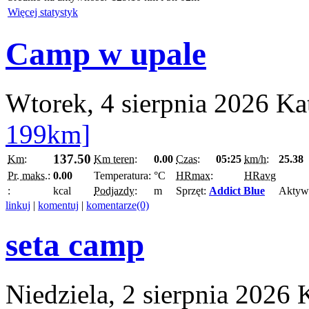
Więcej statystyk
Camp w upale
Wtorek, 4 sierpnia 2026
Ka
199km]
137.50
Km:
Km teren:
0.00
Czas:
05:25
km/h:
25.38
Pr. maks.:
0.00
Temperatura:
°C
HRmax:
HRavg
:
kcal
Podjazdy:
m
Sprzęt:
Addict Blue
Aktyw
linkuj
|
komentuj
|
komentarze(0)
seta camp
Niedziela, 2 sierpnia 2026