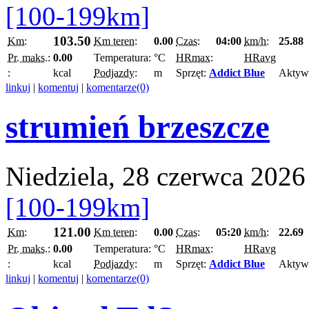
[100-199km]
103.50
Km:
Km teren:
0.00
Czas:
04:00
km/h:
25.88
Pr. maks.:
0.00
Temperatura:
°C
HRmax:
HRavg
:
kcal
Podjazdy:
m
Sprzęt:
Addict Blue
Aktyw
linkuj
|
komentuj
|
komentarze(0)
strumień brzeszcze
Niedziela, 28 czerwca 2026
[100-199km]
121.00
Km:
Km teren:
0.00
Czas:
05:20
km/h:
22.69
Pr. maks.:
0.00
Temperatura:
°C
HRmax:
HRavg
:
kcal
Podjazdy:
m
Sprzęt:
Addict Blue
Aktyw
linkuj
|
komentuj
|
komentarze(0)