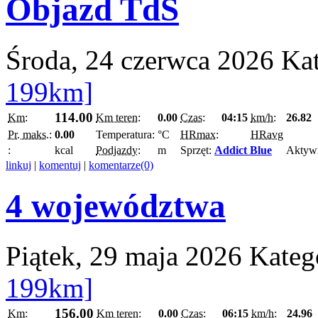
Objazd TdS
Środa, 24 czerwca 2026
Ka
199km]
114.00
Km:
Km teren:
0.00
Czas:
04:15
km/h:
26.82
Pr. maks.:
0.00
Temperatura:
°C
HRmax:
HRavg
:
kcal
Podjazdy:
m
Sprzęt:
Addict Blue
Aktyw
linkuj
|
komentuj
|
komentarze(0)
4 województwa
Piątek, 29 maja 2026
Kateg
199km]
156.00
Km:
Km teren:
0.00
Czas:
06:15
km/h:
24.96