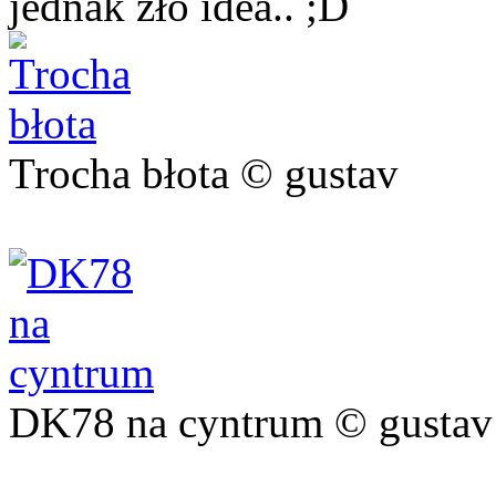
jednak zło idea.. ;D
Trocha błota © gustav
DK78 na cyntrum © gustav