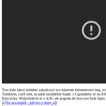
Trza było jakoś dobitnie zakończyć tyn mizernie kilometrowo maj, w
Tomkiym, czyli xtnt, na jakiś niydalekie hopki :) Ugodalimy se na 8
Kęty'ucky. Wyjechołech se o 4:45, ale pogoda do krycyno była fajno 