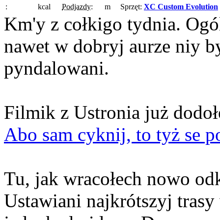
:
kcal
Podjazdy:
m
Sprzęt:
XC Custom Evolution
Km'y z cołkigo tydnia. Ogó
nawet w dobryj aurze niy b
pyndalowani.
Filmik z Ustronia już dodo
Abo sam cyknij, to tyż se p
Tu, jak wracołech nowo od
Ustawiani najkrótszyj tras