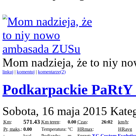
Mom nadzieja, że to niy 
linkuj
|
komentuj
|
komentarze(2)
Podkarpackie PaRtY 
Sobota, 16 maja 2015
Kate
571.43
Km:
Km teren:
0.00
Czas:
26:02
km/h:
Pr. maks.:
0.00
Temperatura:
°C
HRmax:
HRavg
:
kcal
Podjazdy:
m
Sprzęt:
XC Custom Evolutio