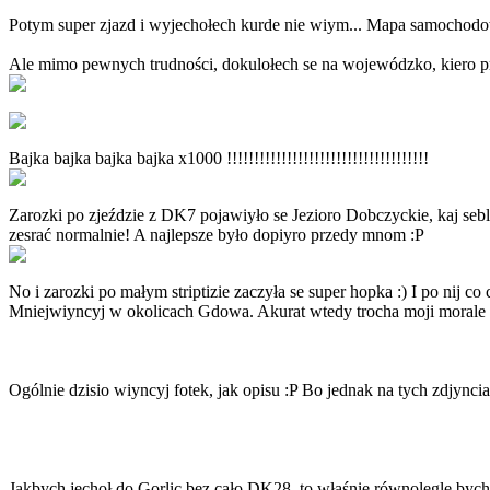
Potym super zjazd i wyjechołech kurde nie wiym... Mapa samochodow
Ale mimo pewnych trudności, dokulołech se na wojewódzko, kiero 
Bajka bajka bajka bajka x1000 !!!!!!!!!!!!!!!!!!!!!!!!!!!!!!!!!!!!!
Zarozki po zjeździe z DK7 pojawiyło se Jezioro Dobczyckie, kaj sebly
zesrać normalnie! A najlepsze było dopiyro przedy mnom :P
No i zarozki po małym striptizie zaczyła se super hopka :) I po nij c
Mniejwiyncyj w okolicach Gdowa. Akurat wtedy trocha moji morale se
Ogólnie dzisio wiyncyj fotek, jak opisu :P Bo jednak na tych zdjyncia
Jakbych jechoł do Gorlic bez cało DK28, to właśnie równolegle byc