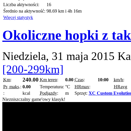
Liczba aktywności:
16
Średnio na aktywność:
98.69 km i 4h 16m
Więcej statystyk
Okoliczne hopki z tak
Niedziela, 31 maja 2015
Ka
[200-299km]
240.00
Km:
Km teren:
0.00
Czas:
10:00
km/h:
Pr. maks.:
0.00
Temperatura:
°C
HRmax:
HRavg
:
kcal
Podjazdy:
m
Sprzęt:
XC Custom Evolutio
Niezniszczalny game'owy klasyk!