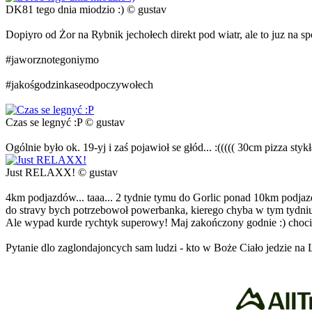
DK81 tego dnia miodzio :) © gustav
Dopiyro od Żor na Rybnik jechołech direkt pod wiatr, ale to juz na sp
#jaworznotegoniymo
#jakośgodzinkaseodpoczywołech
Czas se legnyć :P © gustav
Ogólnie było ok. 19-yj i zaś pojawioł se głód... :((((( 30cm pizza styk
Just RELAXX! © gustav
4km podjazdów... taaa... 2 tydnie tymu do Gorlic ponad 10km podjazdó
do stravy bych potrzebowoł powerbanka, kierego chyba w tym tydni
Ale wypad kurde rychtyk superowy! Maj zakończony godnie :) choci
Pytanie dlo zaglondajoncych sam ludzi - kto w Boże Ciało jedzie na 