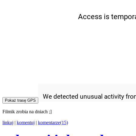
Pokaż trasę GPS
Filmik zrobia na dniach ;]
linkuj
|
komentuj
|
komentarze(15)