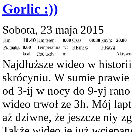
Gorlic :))
Sobota, 23 maja 2015
10.40
Km:
Km teren:
0.00
Czas:
00:30
km/h:
20.80
Pr. maks.:
0.00
Temperatura:
°C
HRmax:
HRavg
:
kcal
Podjazdy:
m
Aktywn
Najdłuższe wideo w historii
skrócyniu. W sumie prawie
od 3-ij w nocy do 9-yj rano
wideo trwoł ze 3h. Mój lapt
aż dziwne, że jeszcze niy z
Także wideo je już wciepane