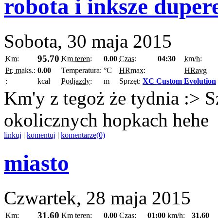
robota i inksze duper
Sobota, 30 maja 2015
95.70
Km:
Km teren:
0.00
Czas:
04:30
km/h:
Pr. maks.:
0.00
Temperatura:
°C
HRmax:
HRavg
:
kcal
Podjazdy:
m
Sprzęt:
XC Custom Evolution
Km'y z tegoż że tydnia :> Sz
okolicznych hopkach hehe
linkuj
|
komentuj
|
komentarze(0)
miasto
Czwartek, 28 maja 2015
31.60
Km:
Km teren:
0.00
Czas:
01:00
km/h:
31.60