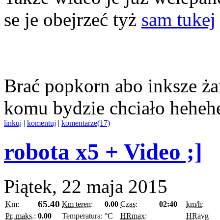
se je obejrzeć tyż
sam tukej
Brać popkorn abo inksze żar
komu bydzie chciało heheh
linkuj
|
komentuj
|
komentarze(17)
robota x5 + Video ;]
Piątek, 22 maja 2015
65.40
Km:
Km teren:
0.00
Czas:
02:40
km/h:
Pr. maks.:
0.00
Temperatura:
°C
HRmax:
HRavg