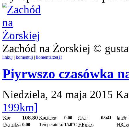
Zachód na Żorskiej © gust
linkuj
|
komentuj
|
komentarze(1)
Piyrwszo czasówka n
Niedziela, 24 maja 2015
Ka
199km]
108.80
Km:
Km teren:
0.00
Czas:
03:41
km/h:
Pr. maks.:
0.00
Temperatura:
15.0
°C
HRmax:
HRav