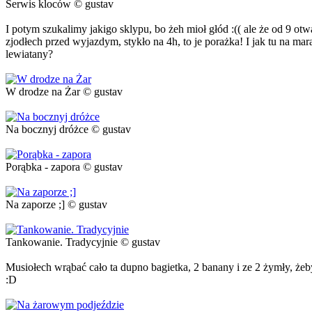
Serwis kloców © gustav
I potym szukalimy jakigo sklypu, bo żeh mioł głód :(( ale że od 9 otwar
zjodłech przed wyjazdym, stykło na 4h, to je porażka! I jak tu na m
lewiatany?
W drodze na Żar © gustav
Na bocznyj dróżce © gustav
Porąbka - zapora © gustav
Na zaporze ;] © gustav
Tankowanie. Tradycyjnie © gustav
Musiołech wrąbać cało ta dupno bagietka, 2 banany i ze 2 żymły, żeby
:D