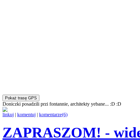
Pokaż trasę GPS
Doniczki posadzili przi fontannie, architekty yebane... :D :D
linkuj
|
komentuj
|
komentarze(6)
ZAPRASZOM! - wideor