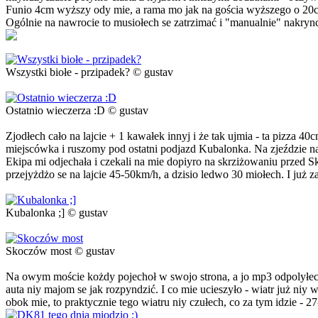
Funio 4cm wyższy ody mie, a rama mo jak na gościa wyższego o 20c
Ogólnie na nawrocie to musiołech se zatrzimać i "manualnie" nakryn
Wszystki biołe - przipadek? © gustav
Ostatnio wieczerza :D © gustav
Zjodłech cało na lajcie + 1 kawałek innyj i że tak ujmia - ta pizza
miejscówka i ruszomy pod ostatni podjazd Kubalonka. Na zjeździe na
Ekipa mi odjechała i czekali na mie dopiyro na skrziżowaniu przed
przejyżdżo se na lajcie 45-50km/h, a dzisio ledwo 30 miołech. I już 
Kubalonka ;] © gustav
Skoczów most © gustav
Na owym moście kożdy pojechoł w swojo strona, a jo mp3 odpolyłech i
auta niy majom se jak rozpyndzić. I co mie ucieszyło - wiatr już niy 
obok mie, to praktycznie tego wiatru niy czułech, co za tym idzie - 2