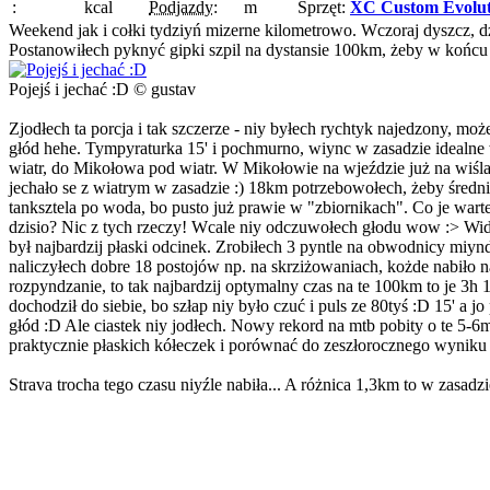
:
kcal
Podjazdy:
m
Sprzęt:
XC Custom Evolut
Weekend jak i cołki tydziyń mizerne kilometrowo. Wczoraj dyszcz, dz
Postanowiłech pyknyć gipki szpil na dystansie 100km, żeby w końcu
Pojejś i jechać :D © gustav
Zjodłech ta porcja i tak szczerze - niy byłech rychtyk najedzony, moż
głód hehe. Tympyraturka 15' i pochmurno, wiync w zasadzie idealne w
wiatr, do Mikołowa pod wiatr. W Mikołowie na wjeździe już na wiśl
jechało se z wiatrym w zasadzie :) 18km potrzebowołech, żeby średn
tanksztela po woda, bo pusto już prawie w "zbiornikach". Co je warte
dzisio? Nic z tych rzeczy! Wcale niy odczuwołech głodu wow :> Widać
był najbardzij płaski odcinek. Zrobiłech 3 pyntle na obwodnicy miyn
naliczyłech dobre 18 postojów np. na skrziżowaniach, kożde nabiło 
rozpyndzanie, to tak najbardzij optymalny czas na te 100km to je 3h
dochodził do siebie, bo szłap niy było czuć i puls ze 80tyś :D 15' a
głód :D Ale ciastek niy jodłech. Nowy rekord na mtb pobity o te 5-6
praktycznie płaskich kółeczek i porównać do zeszłorocznego wyniku
Strava trocha tego czasu niyźle nabiła... A różnica 1,3km to w zasadz