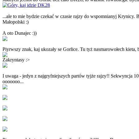
...ale to mie bydzie czekać w czasie rajzy do wspomnianyj Krynicy. B
Małopolski :)
A oto Dunajec :))
Piyrwszy znak, kaj ukozały se Gorlice. Tu tyż nasmarowołech kieta, 
Zakryntasy :>
I uwaga - jedyn z najgryfniejszych partów tyjże rajzy!! Sekwyncja
ooooooo...