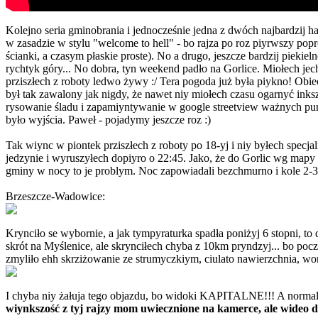
Kolejno seria gminobrania i jednocześnie jedna z dwóch najbardzij h
w zasadzie w stylu "welcome to hell" - bo rajza po roz piyrwszy p
ścianki, a czasym płaskie proste). No a drugo, jeszcze bardzij piekie
rychtyk góry... No dobra, tyn weekend padło na Gorlice. Miołech je
prziszłech z roboty ledwo żywy :/ Tera pogoda już była piykno! Obie
był tak zawalony jak nigdy, że nawet niy miołech czasu ogarnyć inks
rysowanie śladu i zapamiyntywanie w google streetview ważnych punk
było wyjścia. Paweł - pojadymy jeszcze roz :)
Tak wiync w piontek prziszłech z roboty po 18-yj i niy byłech specja
jedzynie i wyruszyłech dopiyro o 22:45. Jako, że do Gorlic wg ma
gminy w nocy to je problym. Noc zapowiadali bezchmurno i kole 2-3 s
Brzeszcze-Wadowice:
Krynciło se wybornie, a jak tympyraturka spadła poniżyj 6 stopni, t
skrót na Myślenice, ale skrynciłech chyba z 10km pryndzyj... bo pocz
zmyliło ehh skrziżowanie ze strumyczkiym, ciulato nawierzchnia, won
I chyba niy żałuja tego objazdu, bo widoki KAPITALNE!!! A normaln
wiynkszość z tyj rajzy mom uwiecznione na kamerce, ale wideo do