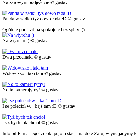
Na żarowym podjeździe © gustav
Panda w zadku tyż dowo rada :D © gustav
Ogólnie podjazd na spokojnie bez spiny :))
Na wiyrchu :) © gustav
Dwa przecinaki © gustav
Widowisko i taki tam © gustav
No to kamerujymy! © gustav
I se polecioł w... kajś tam :D © gustav
Tyż bych tak chcioł © gustav
Info od Funiastego, że okupujom stacja na dole Żaru, wiync jadymy