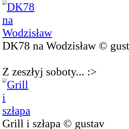
DK78 na Wodzisław © gus
Z zeszłyj soboty... :>
Grill i szłapa © gustav