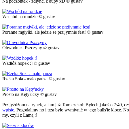
Na poczontek - zdiynci z dupy xD © gustav
Wschód na rondzie © gustav
Poranne mgiyłki, ale jedzie se przijymnie fest! © gustav
Obwodnica Pszczyny © gustav
Wzdłóż hopek ;] © gustav
Rzeka Soła - mało pauza © gustav
Prosto na Kęty'ucky © gustav
Przijyżdżom na rynek, a tam już Tom czekoł. Byłech jakoś o 7:40, czy
wpisie
. Pogodalimy no i trza było wymiynić w jego bulls'ie kloce. No
my, czyli z Lamą ;]