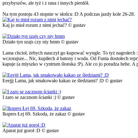
przybyszów, ale tyż i z rana i innych pierdół.
Na tym postoju 43 stopnie w słońcu :D A podczas jazdy kole 26-28.
Kaj jo mioł rozum z nimi jechać? © gustav
Działo tyn szajs czy niy hmm © gustav
Lama chcioł, żebych nauczył go kupować wyngle. To tyż nagrołech :D
wczorajsze... Nic, kupiłech 4 batony i woda. Od Funia dostołech rep
kapuje (a miyszko w cyntrum ślonska :P). Ale co jo poradza hehe. A 
Eeejjj Lama, jak smakowało kakao ze śledziami? :D © gustav
I zaro se zacznom ścianki :) © gustav
Ikspres Łej 69. Szkoda, że zakaz © gustav
Aparat już goroł :D © gustav