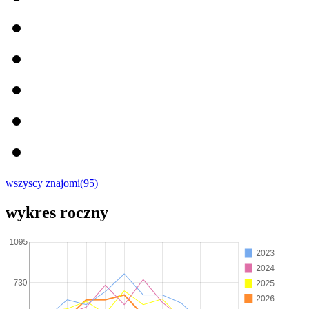
wszyscy znajomi(95)
wykres roczny