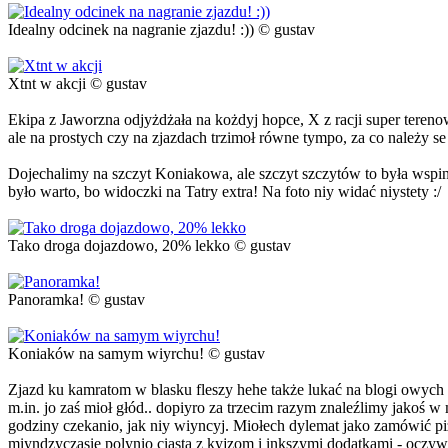
Idealny odcinek na nagranie zjazdu! :)) © gustav
Xtnt w akcji © gustav
Ekipa z Jaworzna odjyżdżała na kożdyj hopce, X z racji super tereno
ale na prostych czy na zjazdach trzimoł równe tympo, za co należy s
Dojechalimy na szczyt Koniakowa, ale szczyt szczytów to była wspi
było warto, bo widoczki na Tatry extra! Na foto niy widać niystety :/
Tako droga dojazdowo, 20% lekko © gustav
Panoramka! © gustav
Koniaków na samym wiyrchu! © gustav
Zjazd ku kamratom w blasku fleszy hehe także lukać na blogi owych 
m.in. jo zaś mioł głód.. dopiyro za trzecim razym znaleźlimy jakoś w 
godziny czekanio, jak niy wiyncyj. Miołech dylemat jako zamówić p
miyndzyczasie polynio ciasta z kyjzom i inkszymi dodatkami - oczywiś