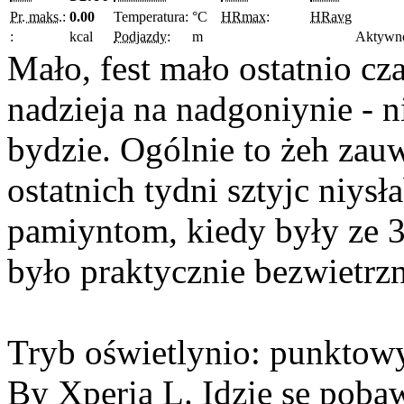
Pr. maks.:
0.00
Temperatura:
°C
HRmax:
HRavg
:
kcal
Podjazdy:
m
Aktywn
Mało, fest mało ostatnio c
nadzieja na nadgoniynie - n
bydzie. Ogólnie to żeh zauw
ostatnich tydni sztyjc niysł
pamiyntom, kiedy były ze 3
było praktycznie bezwietrzn
Tryb oświetlynio: punktowy.
By Xperia L. Idzie se pobaw