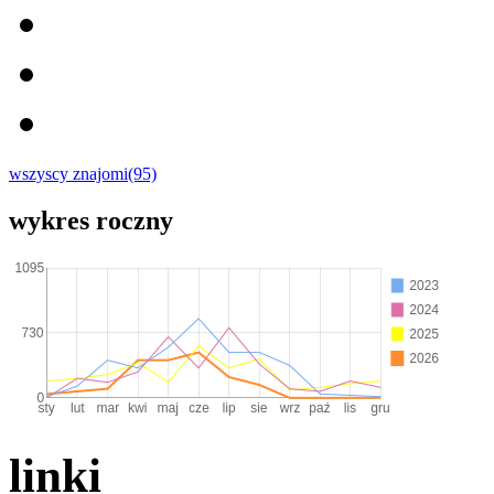
wszyscy znajomi(95)
wykres roczny
linki