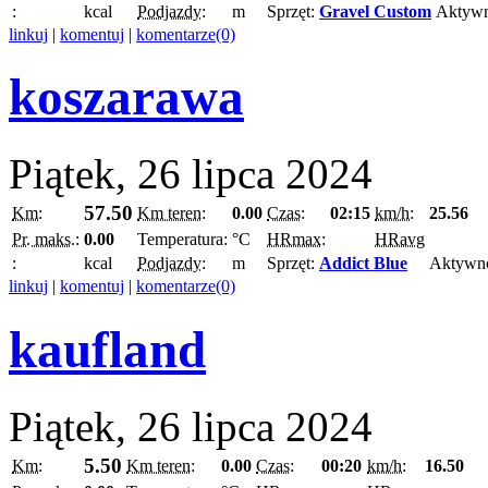
:
kcal
Podjazdy:
m
Sprzęt:
Gravel Custom
Aktyw
linkuj
|
komentuj
|
komentarze(0)
koszarawa
Piątek, 26 lipca 2024
57.50
Km:
Km teren:
0.00
Czas:
02:15
km/h:
25.56
Pr. maks.:
0.00
Temperatura:
°C
HRmax:
HRavg
:
kcal
Podjazdy:
m
Sprzęt:
Addict Blue
Aktywn
linkuj
|
komentuj
|
komentarze(0)
kaufland
Piątek, 26 lipca 2024
5.50
Km:
Km teren:
0.00
Czas:
00:20
km/h:
16.50