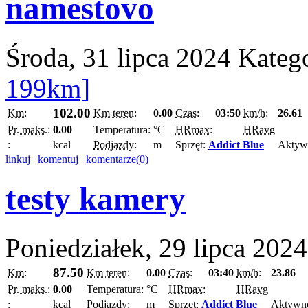
namestovo
Środa, 31 lipca 2024
Kateg
199km]
102.00
Km:
Km teren:
0.00
Czas:
03:50
km/h:
26.61
Pr. maks.:
0.00
Temperatura:
°C
HRmax:
HRavg
:
kcal
Podjazdy:
m
Sprzęt:
Addict Blue
Aktyw
linkuj
|
komentuj
|
komentarze(0)
testy kamery
Poniedziałek, 29 lipca 2024
87.50
Km:
Km teren:
0.00
Czas:
03:40
km/h:
23.86
Pr. maks.:
0.00
Temperatura:
°C
HRmax:
HRavg
:
kcal
Podjazdy:
m
Sprzęt:
Addict Blue
Aktywn