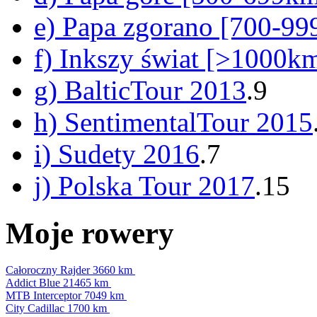
e) Papa zgorano [700-9
f) Inkszy świat [>1000k
g) BalticTour 2013
.9
h) SentimentalTour 2015
i) Sudety 2016
.7
j) Polska Tour 2017
.15
Moje rowery
Całoroczny Rajder
3660 km
Addict Blue
21465 km
MTB Interceptor
7049 km
City Cadillac
1700 km