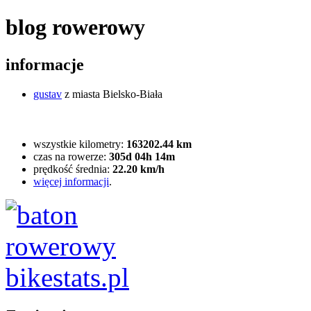
blog rowerowy
informacje
gustav
z miasta Bielsko-Biała
wszystkie kilometry:
163202.44 km
czas na rowerze:
305d 04h 14m
prędkość średnia:
22.20 km/h
więcej informacji
.