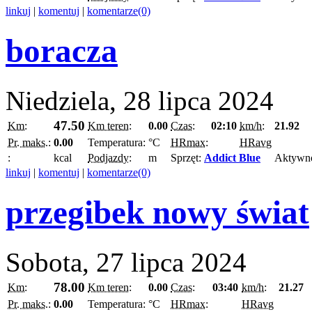
linkuj
|
komentuj
|
komentarze(0)
boracza
Niedziela, 28 lipca 2024
47.50
Km:
Km teren:
0.00
Czas:
02:10
km/h:
21.92
Pr. maks.:
0.00
Temperatura:
°C
HRmax:
HRavg
:
kcal
Podjazdy:
m
Sprzęt:
Addict Blue
Aktywn
linkuj
|
komentuj
|
komentarze(0)
przegibek nowy świat
Sobota, 27 lipca 2024
78.00
Km:
Km teren:
0.00
Czas:
03:40
km/h:
21.27
Pr. maks.:
0.00
Temperatura:
°C
HRmax:
HRavg