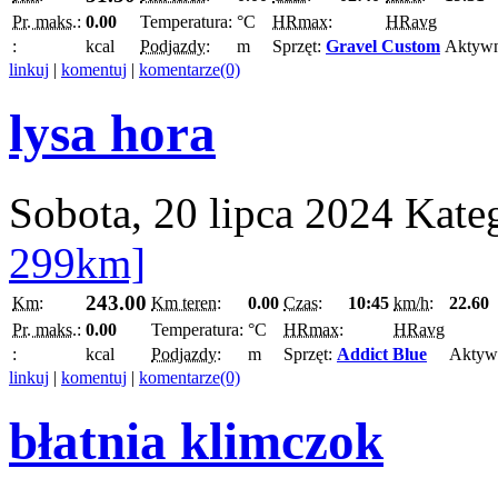
Pr. maks.:
0.00
Temperatura:
°C
HRmax:
HRavg
:
kcal
Podjazdy:
m
Sprzęt:
Gravel Custom
Aktyw
linkuj
|
komentuj
|
komentarze(0)
lysa hora
Sobota, 20 lipca 2024
Kate
299km]
243.00
Km:
Km teren:
0.00
Czas:
10:45
km/h:
22.60
Pr. maks.:
0.00
Temperatura:
°C
HRmax:
HRavg
:
kcal
Podjazdy:
m
Sprzęt:
Addict Blue
Aktyw
linkuj
|
komentuj
|
komentarze(0)
błatnia klimczok