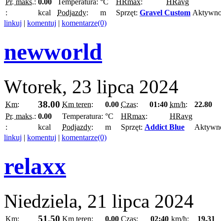
Pr. maks.:
0.00
Temperatura:
°C
HRmax:
HRavg
:
kcal
Podjazdy:
m
Sprzęt:
Gravel Custom
Aktywno
linkuj
|
komentuj
|
komentarze(0)
newworld
Wtorek, 23 lipca 2024
38.00
Km:
Km teren:
0.00
Czas:
01:40
km/h:
22.80
Pr. maks.:
0.00
Temperatura:
°C
HRmax:
HRavg
:
kcal
Podjazdy:
m
Sprzęt:
Addict Blue
Aktywn
linkuj
|
komentuj
|
komentarze(0)
relaxx
Niedziela, 21 lipca 2024
51.50
Km:
Km teren:
0.00
Czas:
02:40
km/h:
19.31