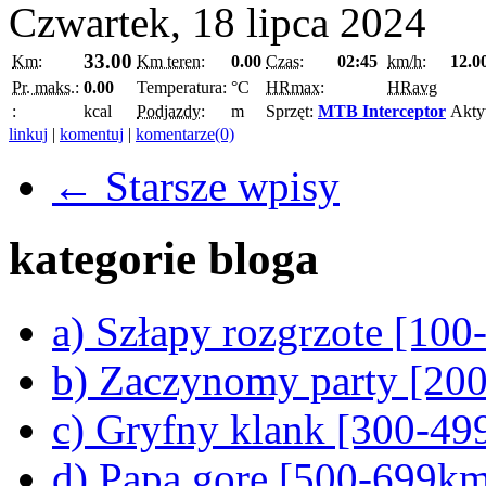
Czwartek, 18 lipca 2024
33.00
Km:
Km teren:
0.00
Czas:
02:45
km/h:
12.0
Pr. maks.:
0.00
Temperatura:
°C
HRmax:
HRavg
:
kcal
Podjazdy:
m
Sprzęt:
MTB Interceptor
Akty
linkuj
|
komentuj
|
komentarze(0)
← Starsze wpisy
kategorie bloga
a) Szłapy rozgrzote [10
b) Zaczynomy party [20
c) Gryfny klank [300-4
d) Papa gore [500-699k