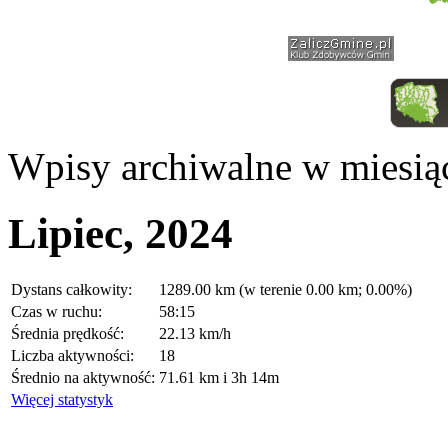
Wpisy archiwalne w miesią
Lipiec, 2024
Dystans całkowity:
1289.00 km (w terenie 0.00 km; 0.00%)
Czas w ruchu:
58:15
Średnia prędkość:
22.13 km/h
Liczba aktywności:
18
Średnio na aktywność:
71.61 km i 3h 14m
Więcej statystyk