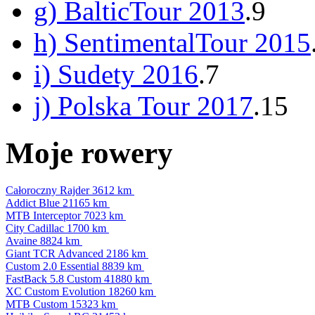
g) BalticTour 2013
.9
h) SentimentalTour 2015
i) Sudety 2016
.7
j) Polska Tour 2017
.15
Moje rowery
Całoroczny Rajder
3612 km
Addict Blue
21165 km
MTB Interceptor
7023 km
City Cadillac
1700 km
Avaine
8824 km
Giant TCR Advanced
2186 km
Custom 2.0 Essential
8839 km
FastBack 5.8 Custom
41880 km
XC Custom Evolution
18260 km
MTB Custom
15323 km