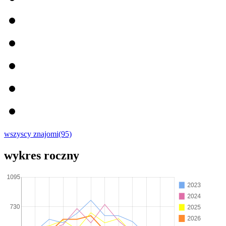
wszyscy znajomi(95)
wykres roczny