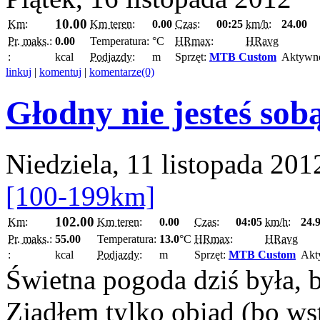
10.00
Km:
Km teren:
0.00
Czas:
00:25
km/h:
24.00
Pr. maks.:
0.00
Temperatura:
°C
HRmax:
HRavg
:
kcal
Podjazdy:
m
Sprzęt:
MTB Custom
Aktywn
linkuj
|
komentuj
|
komentarze(0)
Głodny nie jesteś sob
Niedziela, 11 listopada 201
[100-199km]
102.00
Km:
Km teren:
0.00
Czas:
04:05
km/h:
24.
Pr. maks.:
55.00
Temperatura:
13.0
°C
HRmax:
HRavg
:
kcal
Podjazdy:
m
Sprzęt:
MTB Custom
Akt
Świetna pogoda dziś była, b
Zjadłem tylko obiad (bo wst