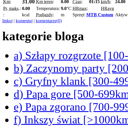
31.00
Km:
Km teren:
0.00
Czas:
01:15
km/h:
24.80
Pr. maks.:
0.00
Temperatura:
9.0
°C
HRmax:
HRavg
:
kcal
Podjazdy:
m
Sprzęt:
MTB Custom
Aktyw
linkuj
|
komentuj
|
komentarze(0)
kategorie bloga
a) Szłapy rozgrzote [10
b) Zaczynomy party [20
c) Gryfny klank [300-4
d) Papa gore [500-699k
e) Papa zgorano [700-9
f) Inkszy świat [>1000k