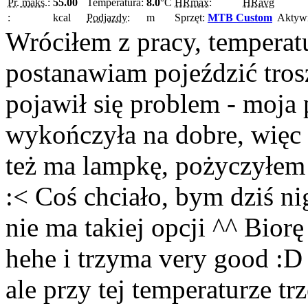
Pr. maks.:
55.00
Temperatura:
8.0
°C
HRmax:
HRavg
:
kcal
Podjazdy:
m
Sprzęt:
MTB Custom
Aktyw
Wróciłem z pracy, temperatu
postanawiam pojeździć trosz
pojawił się problem - moja
wykończyła na dobre, więc b
też ma lampkę, pożyczyłem 
:< Coś chciało, bym dziś nig
nie ma takiej opcji ^^ Biorę
hehe i trzyma very good :D 
ale przy tej temperaturze t