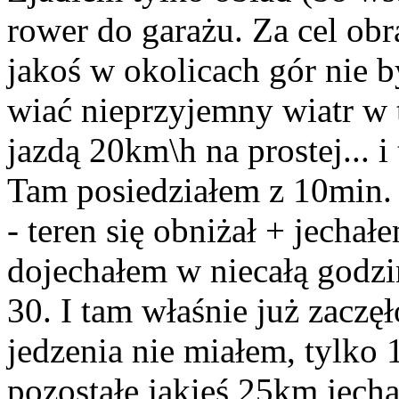
rower do garażu. Za cel ob
jakoś w okolicach gór nie b
wiać nieprzyjemny wiatr w 
jazdą 20km\h na prostej... 
Tam posiedziałem z 10min. 
- teren się obniżał + jecha
dojechałem w niecałą godzi
30. I tam właśnie już zaczęł
jedzenia nie miałem, tylko 1
pozostałe jakieś 25km jechał