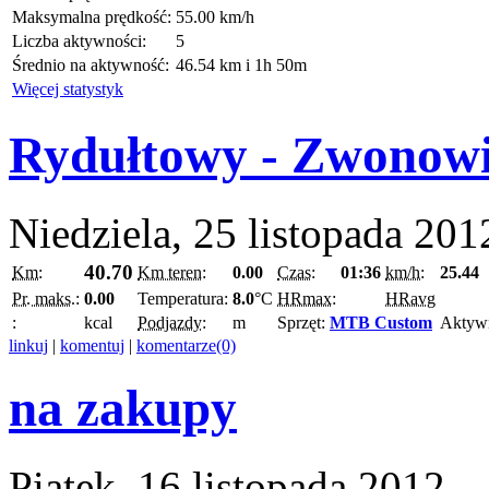
Maksymalna prędkość:
55.00 km/h
Liczba aktywności:
5
Średnio na aktywność:
46.54 km i 1h 50m
Więcej statystyk
Rydułtowy - Zwonow
Niedziela, 25 listopada 201
40.70
Km:
Km teren:
0.00
Czas:
01:36
km/h:
25.44
Pr. maks.:
0.00
Temperatura:
8.0
°C
HRmax:
HRavg
:
kcal
Podjazdy:
m
Sprzęt:
MTB Custom
Aktyw
linkuj
|
komentuj
|
komentarze(0)
na zakupy
Piątek, 16 listopada 2012