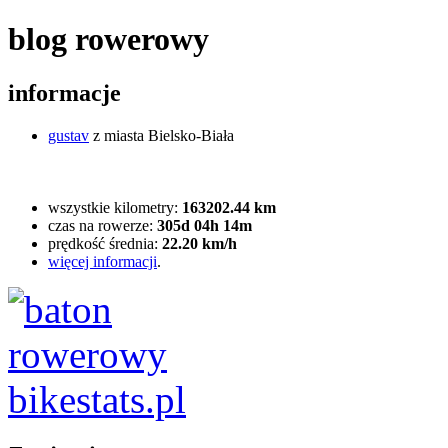
blog rowerowy
informacje
gustav
z miasta Bielsko-Biała
wszystkie kilometry:
163202.44 km
czas na rowerze:
305d 04h 14m
prędkość średnia:
22.20 km/h
więcej informacji
.