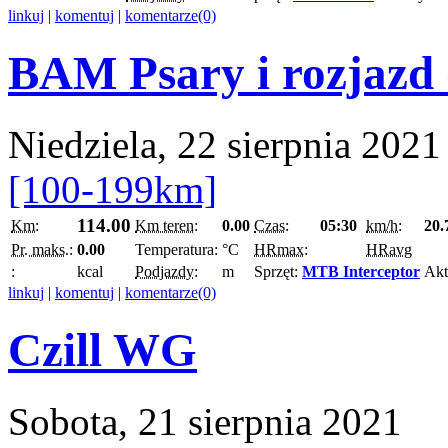
linkuj
|
komentuj
|
komentarze(0)
BAM Psary i rozjazd
Niedziela, 22 sierpnia 2021
[100-199km]
114.00
Km:
Km teren:
0.00
Czas:
05:30
km/h:
20.
Pr. maks.:
0.00
Temperatura:
°C
HRmax:
HRavg
:
kcal
Podjazdy:
m
Sprzęt:
MTB Interceptor
Ak
linkuj
|
komentuj
|
komentarze(0)
Czill WG
Sobota, 21 sierpnia 2021