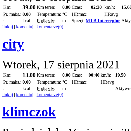
39.00
Km:
Km teren:
0.00
Czas:
02:30
km/h:
15.6
Pr. maks.:
0.00
Temperatura:
°C
HRmax:
HRavg
:
kcal
Podjazdy:
m
Sprzęt:
MTB Interceptor
Akty
linkuj
|
komentuj
|
komentarze(0)
city
Wtorek, 17 sierpnia 2021
13.00
Km:
Km teren:
0.00
Czas:
00:40
km/h:
19.50
Pr. maks.:
0.00
Temperatura:
°C
HRmax:
HRavg
:
kcal
Podjazdy:
m
Aktywn
linkuj
|
komentuj
|
komentarze(0)
klimczok