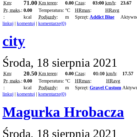
71.00
Km:
Km teren:
0.00
Czas:
03:00
km/h:
23.67
Pr. maks.:
0.00
Temperatura:
°C
HRmax:
HRavg
:
kcal
Podjazdy:
m
Sprzęt:
Addict Blue
Aktywn
linkuj
|
komentuj
|
komentarze(0)
city
Środa, 18 sierpnia 2021
20.50
Km:
Km teren:
0.00
Czas:
01:10
km/h:
17.57
Pr. maks.:
0.00
Temperatura:
°C
HRmax:
HRavg
:
kcal
Podjazdy:
m
Sprzęt:
Gravel Custom
Aktyw
linkuj
|
komentuj
|
komentarze(0)
Magurka Hrobacza
Środa, 18 sierpnia 2021