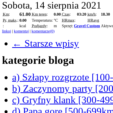
Sobota, 14 sierpnia 2021
61.00
Km:
Km teren:
0.00
Czas:
03:20
km/h:
18.30
Pr. maks.:
0.00
Temperatura:
°C
HRmax:
HRavg
:
kcal
Podjazdy:
m
Sprzęt:
Gravel Custom
Aktyw
linkuj
|
komentuj
|
komentarze(0)
← Starsze wpisy
kategorie bloga
a) Szłapy rozgrzote [10
b) Zaczynomy party [20
c) Gryfny klank [300-4
d) Papa gore [500-699k