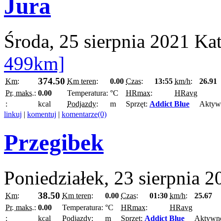
Jura
Środa, 25 sierpnia 2021
Ka
499km]
374.50
Km:
Km teren:
0.00
Czas:
13:55
km/h:
26.91
Pr. maks.:
0.00
Temperatura:
°C
HRmax:
HRavg
:
kcal
Podjazdy:
m
Sprzęt:
Addict Blue
Aktyw
linkuj
|
komentuj
|
komentarze(0)
Przegibek
Poniedziałek, 23 sierpnia 2
38.50
Km:
Km teren:
0.00
Czas:
01:30
km/h:
25.67
Pr. maks.:
0.00
Temperatura:
°C
HRmax:
HRavg
:
kcal
Podjazdy:
m
Sprzęt:
Addict Blue
Aktywn