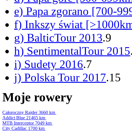
e) Papa zgorano [700-9
f) Inkszy świat [>1000k
g) BalticTour 2013
.9
h) SentimentalTour 2015
i) Sudety 2016
.7
j) Polska Tour 2017
.15
Moje rowery
Całoroczny Rajder
3660 km
Addict Blue
21465 km
MTB Interceptor
7049 km
City Cadillac
1700 km