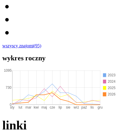
wszyscy znajomi(95)
wykres roczny
linki