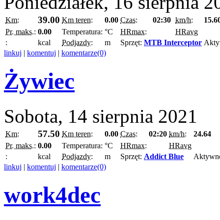
Poniedziałek, 16 sierpnia 2
39.00
Km:
Km teren:
0.00
Czas:
02:30
km/h:
15.6
Pr. maks.:
0.00
Temperatura:
°C
HRmax:
HRavg
:
kcal
Podjazdy:
m
Sprzęt:
MTB Interceptor
Akty
linkuj
|
komentuj
|
komentarze(0)
Żywiec
Sobota, 14 sierpnia 2021
57.50
Km:
Km teren:
0.00
Czas:
02:20
km/h:
24.64
Pr. maks.:
0.00
Temperatura:
°C
HRmax:
HRavg
:
kcal
Podjazdy:
m
Sprzęt:
Addict Blue
Aktywn
linkuj
|
komentuj
|
komentarze(0)
work4dec