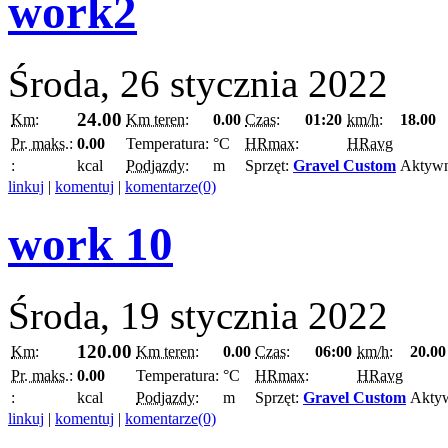
work2
Środa, 26 stycznia 2022
24.00
Km:
Km teren:
0.00
Czas:
01:20
km/h:
18.00
Pr. maks.:
0.00
Temperatura:
°C
HRmax:
HRavg
:
kcal
Podjazdy:
m
Sprzęt:
Gravel Custom
Aktyw
linkuj
|
komentuj
|
komentarze(0)
work 10
Środa, 19 stycznia 2022
120.00
Km:
Km teren:
0.00
Czas:
06:00
km/h:
20.00
Pr. maks.:
0.00
Temperatura:
°C
HRmax:
HRavg
:
kcal
Podjazdy:
m
Sprzęt:
Gravel Custom
Akty
linkuj
|
komentuj
|
komentarze(0)