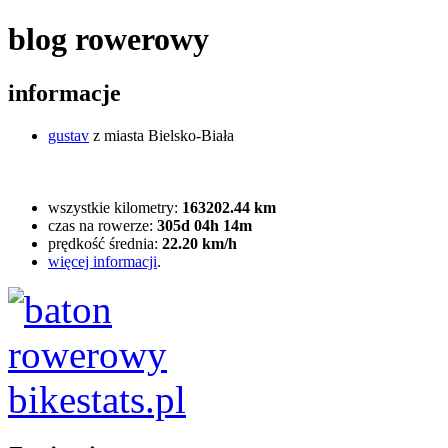
blog rowerowy
informacje
gustav
z miasta Bielsko-Biała
wszystkie kilometry:
163202.44 km
czas na rowerze:
305d 04h 14m
prędkość średnia:
22.20 km/h
więcej informacji
.