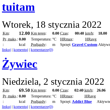
tuitam
Wtorek, 18 stycznia 2022
12.00
Km:
Km teren:
0.00
Czas:
00:40
km/h:
18.00
Pr. maks.:
0.00
Temperatura:
°C
HRmax:
HRavg
:
kcal
Podjazdy:
m
Sprzęt:
Gravel Custom
Aktyw
linkuj
|
komentuj
|
komentarze(0)
Żywiec
Niedziela, 2 stycznia 2022
69.50
Km:
Km teren:
0.00
Czas:
02:40
km/h:
26.06
Pr. maks.:
0.00
Temperatura:
°C
HRmax:
HRavg
:
kcal
Podjazdy:
m
Sprzęt:
Addict Blue
Aktywn
linkuj
|
komentuj
|
komentarze(0)