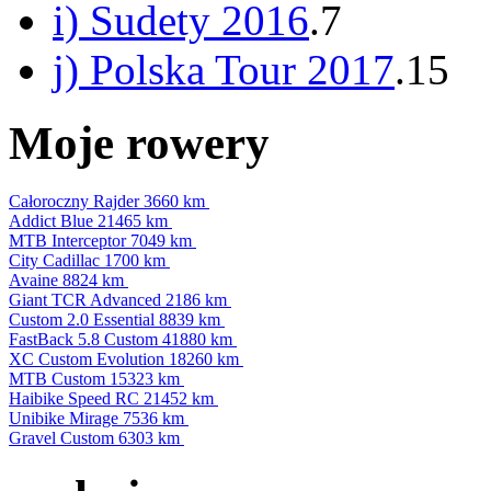
i) Sudety 2016
.7
j) Polska Tour 2017
.15
Moje rowery
Całoroczny Rajder
3660 km
Addict Blue
21465 km
MTB Interceptor
7049 km
City Cadillac
1700 km
Avaine
8824 km
Giant TCR Advanced
2186 km
Custom 2.0 Essential
8839 km
FastBack 5.8 Custom
41880 km
XC Custom Evolution
18260 km
MTB Custom
15323 km
Haibike Speed RC
21452 km
Unibike Mirage
7536 km
Gravel Custom
6303 km