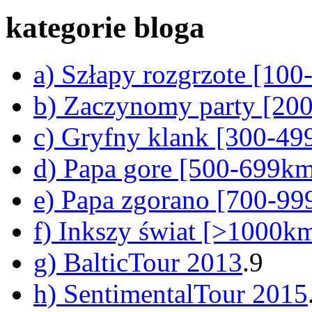
kategorie bloga
a) Szłapy rozgrzote [10
b) Zaczynomy party [20
c) Gryfny klank [300-4
d) Papa gore [500-699k
e) Papa zgorano [700-9
f) Inkszy świat [>1000k
g) BalticTour 2013
.9
h) SentimentalTour 2015