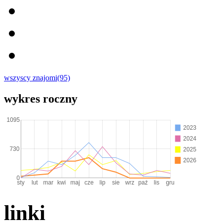
wszyscy znajomi(95)
wykres roczny
linki