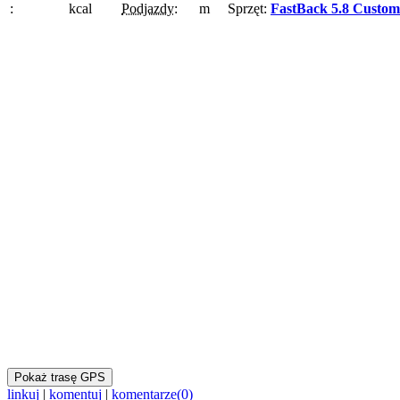
:
kcal
Podjazdy:
m
Sprzęt:
FastBack 5.8 Custom
Pokaż trasę GPS
linkuj
|
komentuj
|
komentarze(0)