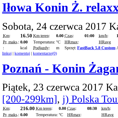
Iłowa Konin Ż. relax
Sobota, 24 czerwca 2017
K
16.50
Km:
Km teren:
0.00
Czas:
01:00
km/h:
Pr. maks.:
0.00
Temperatura:
°C
HRmax:
HRavg
:
kcal
Podjazdy:
m
Sprzęt:
FastBack 5.8 Custom
linkuj
|
komentuj
|
komentarze(0)
Poznań - Konin Żaga
Piątek, 23 czerwca 2017
Ka
[200-299km]
,
j) Polska To
216.00
Km:
Km teren:
0.00
Czas:
08:30
km/h:
Pr. maks.:
0.00
Temperatura:
°C
HRmax:
HRavg