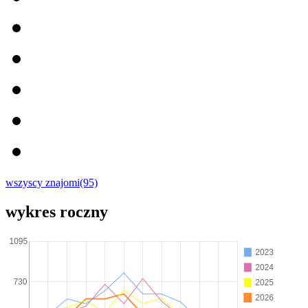
wszyscy znajomi(95)
wykres roczny