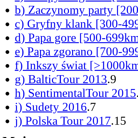
b) Zaczynomy party [20
c) Gryfny klank [300-4
d) Papa gore [500-699k
e) Papa zgorano [700-9
f) Inkszy świat [>1000k
g) BalticTour 2013
.9
h) SentimentalTour 2015
i) Sudety 2016
.7
j) Polska Tour 2017
.15