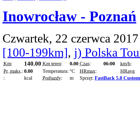
Inowrocław - Poznań
Czwartek, 22 czerwca 2017
[100-199km]
,
j) Polska To
140.00
Km:
Km teren:
0.00
Czas:
06:00
km/h:
Pr. maks.:
0.00
Temperatura:
°C
HRmax:
HRavg
:
kcal
Podjazdy:
m
Sprzęt:
FastBack 5.8 Custom