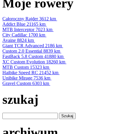
Moje rowery
Całoroczny Rajder
3612 km
Addict Blue
21165 km
MTB Interceptor
7023 km
City Cadillac
1700 km
Avaine
8824 km
Giant TCR Advanced
2186 km
Custom 2.0 Essential
8839 km
FastBack 5.8 Custom
41880 km
XC Custom Evolution
18260 km
MTB Custom
15323 km
Haibike Speed RC
21452 km
Unibike Mirage
7536 km
Gravel Custom
6303 km
szukaj
archiwum