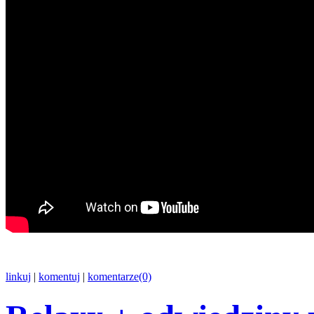
linkuj
|
komentuj
|
komentarze(0)