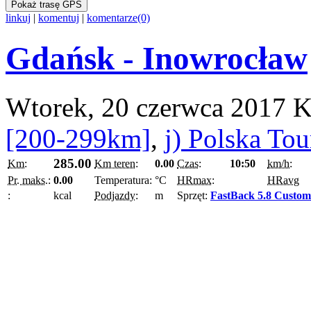
Pokaż trasę GPS
linkuj
|
komentuj
|
komentarze(0)
Gdańsk - Inowrocław
Wtorek, 20 czerwca 2017
K
[200-299km]
,
j) Polska To
285.00
Km:
Km teren:
0.00
Czas:
10:50
km/h:
Pr. maks.:
0.00
Temperatura:
°C
HRmax:
HRavg
:
kcal
Podjazdy:
m
Sprzęt:
FastBack 5.8 Custom