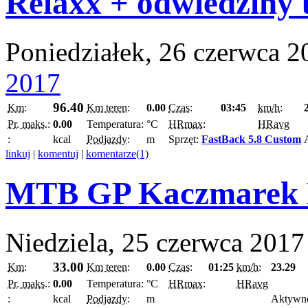
Relaxx + odwiedziny
Poniedziałek, 26 czerwca 2
2017
96.40
Km:
Km teren:
0.00
Czas:
03:45
km/h:
Pr. maks.:
0.00
Temperatura:
°C
HRmax:
HRavg
:
kcal
Podjazdy:
m
Sprzęt:
FastBack 5.8 Custom
linkuj
|
komentuj
|
komentarze(1)
MTB GP Kaczmarek E
Niedziela, 25 czerwca 2017
33.00
Km:
Km teren:
0.00
Czas:
01:25
km/h:
23.29
Pr. maks.:
0.00
Temperatura:
°C
HRmax:
HRavg
:
kcal
Podjazdy:
m
Aktywn