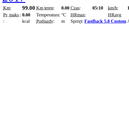
99.00
Km:
Km teren:
0.00
Czas:
05:10
km/h:
Pr. maks.:
0.00
Temperatura:
°C
HRmax:
HRavg
:
kcal
Podjazdy:
m
Sprzęt:
FastBack 5.8 Custom