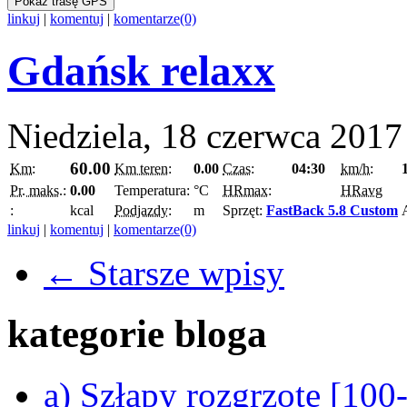
Pokaż trasę GPS
linkuj
|
komentuj
|
komentarze(0)
Gdańsk relaxx
Niedziela, 18 czerwca 2017
60.00
Km:
Km teren:
0.00
Czas:
04:30
km/h:
Pr. maks.:
0.00
Temperatura:
°C
HRmax:
HRavg
:
kcal
Podjazdy:
m
Sprzęt:
FastBack 5.8 Custom
linkuj
|
komentuj
|
komentarze(0)
← Starsze wpisy
kategorie bloga
a) Szłapy rozgrzote [10