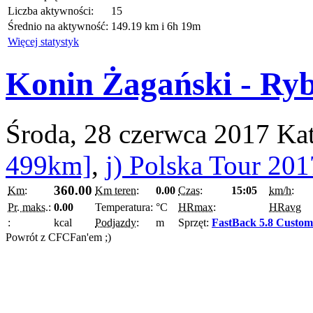
Liczba aktywności:
15
Średnio na aktywność:
149.19 km i 6h 19m
Więcej statystyk
Konin Żagański - Ry
Środa, 28 czerwca 2017
Ka
499km]
,
j) Polska Tour 201
360.00
Km:
Km teren:
0.00
Czas:
15:05
km/h:
Pr. maks.:
0.00
Temperatura:
°C
HRmax:
HRavg
:
kcal
Podjazdy:
m
Sprzęt:
FastBack 5.8 Custom
Powrót z CFCFan'em ;)