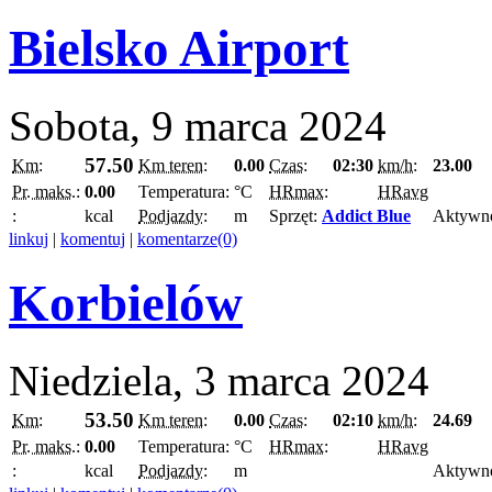
Bielsko Airport
Sobota, 9 marca 2024
57.50
Km:
Km teren:
0.00
Czas:
02:30
km/h:
23.00
Pr. maks.:
0.00
Temperatura:
°C
HRmax:
HRavg
:
kcal
Podjazdy:
m
Sprzęt:
Addict Blue
Aktywn
linkuj
|
komentuj
|
komentarze(0)
Korbielów
Niedziela, 3 marca 2024
53.50
Km:
Km teren:
0.00
Czas:
02:10
km/h:
24.69
Pr. maks.:
0.00
Temperatura:
°C
HRmax:
HRavg
:
kcal
Podjazdy:
m
Aktywn