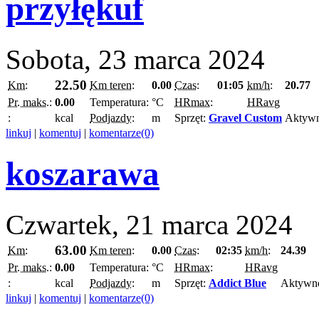
przyłękuf
Sobota, 23 marca 2024
22.50
Km:
Km teren:
0.00
Czas:
01:05
km/h:
20.77
Pr. maks.:
0.00
Temperatura:
°C
HRmax:
HRavg
:
kcal
Podjazdy:
m
Sprzęt:
Gravel Custom
Aktyw
linkuj
|
komentuj
|
komentarze(0)
koszarawa
Czwartek, 21 marca 2024
63.00
Km:
Km teren:
0.00
Czas:
02:35
km/h:
24.39
Pr. maks.:
0.00
Temperatura:
°C
HRmax:
HRavg
:
kcal
Podjazdy:
m
Sprzęt:
Addict Blue
Aktywn
linkuj
|
komentuj
|
komentarze(0)