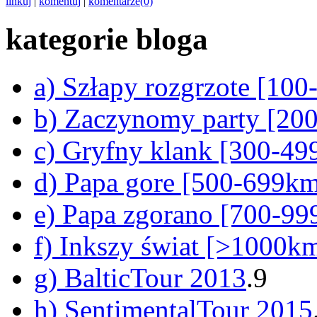
linkuj
|
komentuj
|
komentarze(0)
kategorie bloga
a) Szłapy rozgrzote [10
b) Zaczynomy party [20
c) Gryfny klank [300-4
d) Papa gore [500-699k
e) Papa zgorano [700-9
f) Inkszy świat [>1000k
g) BalticTour 2013
.9
h) SentimentalTour 2015