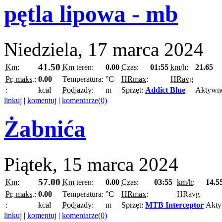
pętla lipowa - mb
Niedziela, 17 marca 2024
41.50
Km:
Km teren:
0.00
Czas:
01:55
km/h:
21.65
Pr. maks.:
0.00
Temperatura:
°C
HRmax:
HRavg
:
kcal
Podjazdy:
m
Sprzęt:
Addict Blue
Aktywn
linkuj
|
komentuj
|
komentarze(0)
Żabnića
Piątek, 15 marca 2024
57.00
Km:
Km teren:
0.00
Czas:
03:55
km/h:
14.5
Pr. maks.:
0.00
Temperatura:
°C
HRmax:
HRavg
:
kcal
Podjazdy:
m
Sprzęt:
MTB Interceptor
Akty
linkuj
|
komentuj
|
komentarze(0)