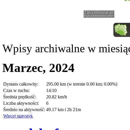
Wpisy archiwalne w miesią
Marzec, 2024
Dystans całkowity:
295.00 km (w terenie 0.00 km; 0.00%)
Czas w ruchu:
14:10
Średnia prędkość:
20.82 km/h
Liczba aktywności:
6
Średnio na aktywność:
49.17 km i 2h 21m
Więcej statystyk