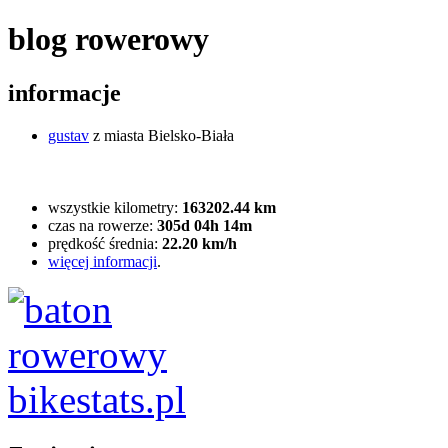
blog rowerowy
informacje
gustav
z miasta Bielsko-Biała
wszystkie kilometry:
163202.44 km
czas na rowerze:
305d 04h 14m
prędkość średnia:
22.20 km/h
więcej informacji
.