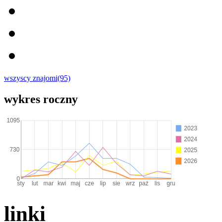
wszyscy znajomi(95)
wykres roczny
linki