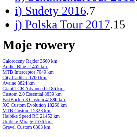
i) Sudety 2016
.7
j) Polska Tour 2017
.15
Moje rowery
Całoroczny Rajder
3660 km
Addict Blue
21465 km
MTB Interceptor
7049 km
City Cadillac
1700 km
Avaine
8824 km
Giant TCR Advanced
2186 km
Custom 2.0 Essential
8839 km
FastBack 5.8 Custom
41880 km
XC Custom Evolution
18260 km
MTB Custom
15323 km
Haibike Speed RC
21452 km
Unibike Mirage
7536 km
Gravel Custom
6303 km