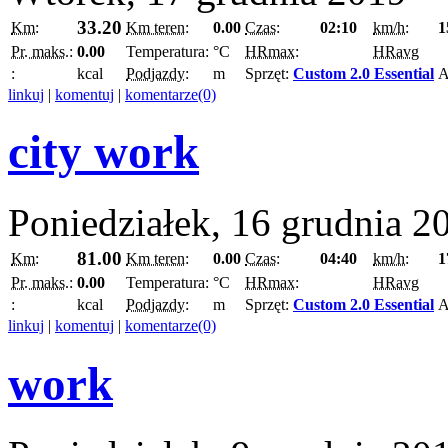
33.20
Km:
Km teren:
0.00
Czas:
02:10
km/h:
1
Pr. maks.:
0.00
Temperatura:
°C
HRmax:
HRavg
:
kcal
Podjazdy:
m
Sprzęt:
Custom 2.0 Essential
A
linkuj
|
komentuj
|
komentarze(0)
city work
Poniedziałek, 16 grudnia 2
81.00
Km:
Km teren:
0.00
Czas:
04:40
km/h:
1
Pr. maks.:
0.00
Temperatura:
°C
HRmax:
HRavg
:
kcal
Podjazdy:
m
Sprzęt:
Custom 2.0 Essential
A
linkuj
|
komentuj
|
komentarze(0)
work