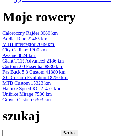
Moje rowery
Całoroczny Rajder
3660 km
Addict Blue
21465 km
MTB Interceptor
7049 km
City Cadillac
1700 km
Avaine
8824 km
Giant TCR Advanced
2186 km
Custom 2.0 Essential
8839 km
FastBack 5.8 Custom
41880 km
XC Custom Evolution
18260 km
MTB Custom
15323 km
Haibike Speed RC
21452 km
Unibike Mirage
7536 km
Gravel Custom
6303 km
szukaj