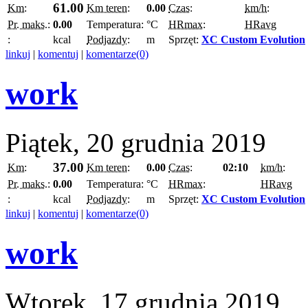
61.00
Km:
Km teren:
0.00
Czas:
km/h:
Pr. maks.:
0.00
Temperatura:
°C
HRmax:
HRavg
:
kcal
Podjazdy:
m
Sprzęt:
XC Custom Evolution
linkuj
|
komentuj
|
komentarze(0)
work
Piątek, 20 grudnia 2019
37.00
Km:
Km teren:
0.00
Czas:
02:10
km/h:
Pr. maks.:
0.00
Temperatura:
°C
HRmax:
HRavg
:
kcal
Podjazdy:
m
Sprzęt:
XC Custom Evolution
linkuj
|
komentuj
|
komentarze(0)
work
Wtorek, 17 grudnia 2019