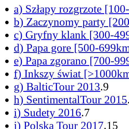
a) Szłapy rozgrzote [10
b) Zaczynomy party [20
c) Gryfny klank [300-4
d) Papa gore [500-699k
e) Papa zgorano [700-9
f) Inkszy świat [>1000k
g) BalticTour 2013
.9
h) SentimentalTour 2015
i) Sudety 2016
.7
j) Polska Tour 2017
.15