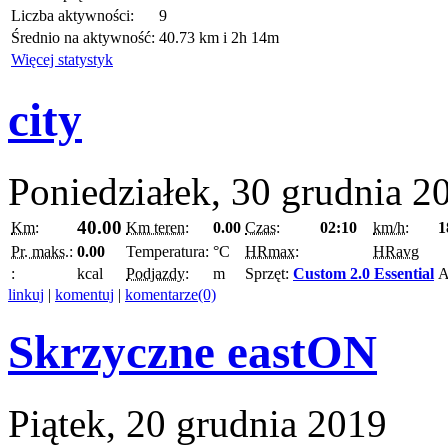
Liczba aktywności:
9
Średnio na aktywność:
40.73 km i 2h 14m
Więcej statystyk
city
Poniedziałek, 30 grudnia 2
40.00
Km:
Km teren:
0.00
Czas:
02:10
km/h:
1
Pr. maks.:
0.00
Temperatura:
°C
HRmax:
HRavg
:
kcal
Podjazdy:
m
Sprzęt:
Custom 2.0 Essential
A
linkuj
|
komentuj
|
komentarze(0)
Skrzyczne eastON
Piątek, 20 grudnia 2019