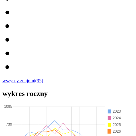
wszyscy znajomi(95)
wykres roczny