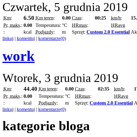
Czwartek, 5 grudnia 2019
6.50
Km:
Km teren:
0.00
Czas:
00:25
km/h:
15
Pr. maks.:
0.00
Temperatura:
°C
HRmax:
HRavg
:
kcal
Podjazdy:
m
Sprzęt:
Custom 2.0 Essential
Ak
linkuj
|
komentuj
|
komentarze(0)
work
Wtorek, 3 grudnia 2019
44.40
Km:
Km teren:
0.00
Czas:
02:35
km/h:
1
Pr. maks.:
0.00
Temperatura:
°C
HRmax:
HRavg
:
kcal
Podjazdy:
m
Sprzęt:
Custom 2.0 Essential
A
linkuj
|
komentuj
|
komentarze(0)
kategorie bloga