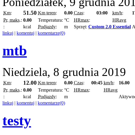
Poniedziałek, 9 grudnia 20
51.50
Km:
Km teren:
0.00
Czas:
03:00
km/h:
1
Pr. maks.:
0.00
Temperatura:
°C
HRmax:
HRavg
:
kcal
Podjazdy:
m
Sprzęt:
Custom 2.0 Essential
A
linkuj
|
komentuj
|
komentarze(0)
mtb
Niedziela, 8 grudnia 2019
12.00
Km:
Km teren:
0.00
Czas:
00:45
km/h:
16.00
Pr. maks.:
0.00
Temperatura:
°C
HRmax:
HRavg
:
kcal
Podjazdy:
m
Aktywn
linkuj
|
komentuj
|
komentarze(0)
testy