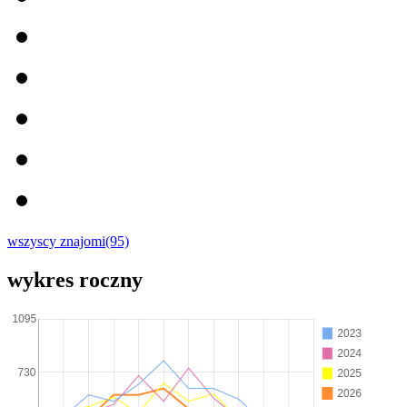
wszyscy znajomi(95)
wykres roczny