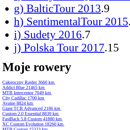
g) BalticTour 2013
.9
h) SentimentalTour 2015
i) Sudety 2016
.7
j) Polska Tour 2017
.15
Moje rowery
Całoroczny Rajder
3660 km
Addict Blue
21465 km
MTB Interceptor
7049 km
City Cadillac
1700 km
Avaine
8824 km
Giant TCR Advanced
2186 km
Custom 2.0 Essential
8839 km
FastBack 5.8 Custom
41880 km
XC Custom Evolution
18260 km
MTB Custom
15323 km