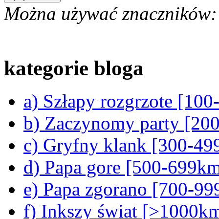
Można używać znaczników:
kategorie bloga
a) Szłapy rozgrzote [10
b) Zaczynomy party [20
c) Gryfny klank [300-4
d) Papa gore [500-699k
e) Papa zgorano [700-9
f) Inkszy świat [>1000k