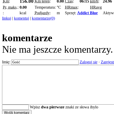
156.00
Km:
Km teren:
0.00
Czas:
06:15
km/h:
24.96
Pr. maks.:
0.00
Temperatura:
°C
HRmax:
HRavg
:
kcal
Podjazdy:
m
Sprzęt:
Addict Blue
Aktyw
linkuj
|
komentuj
|
komentarze(0)
komentarze
Nie ma jeszcze komentarzy
Imię:
Zaloguj się
·
Zarejest
Wpisz
dwa pierwsze
znaki ze słowa ibylo