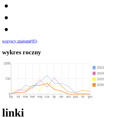
wszyscy znajomi(95)
wykres roczny
linki