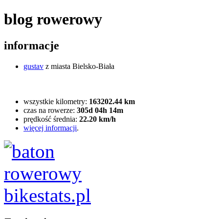
blog rowerowy
informacje
gustav
z miasta Bielsko-Biała
wszystkie kilometry:
163202.44 km
czas na rowerze:
305d 04h 14m
prędkość średnia:
22.20 km/h
więcej informacji
.