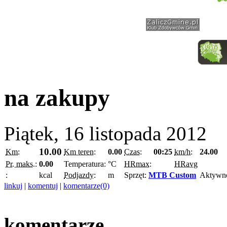
na zakupy
Piątek, 16 listopada 2012
10.00
Km:
Km teren:
0.00
Czas:
00:25
km/h:
24.00
Pr. maks.:
0.00
Temperatura:
°C
HRmax:
HRavg
:
kcal
Podjazdy:
m
Sprzęt:
MTB Custom
Aktywn
linkuj
|
komentuj
|
komentarze(0)
komentarze