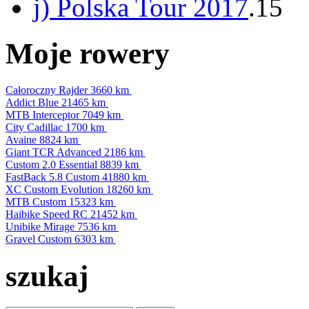
j) Polska Tour 2017
.15
Moje rowery
Całoroczny Rajder
3660 km
Addict Blue
21465 km
MTB Interceptor
7049 km
City Cadillac
1700 km
Avaine
8824 km
Giant TCR Advanced
2186 km
Custom 2.0 Essential
8839 km
FastBack 5.8 Custom
41880 km
XC Custom Evolution
18260 km
MTB Custom
15323 km
Haibike Speed RC
21452 km
Unibike Mirage
7536 km
Gravel Custom
6303 km
szukaj