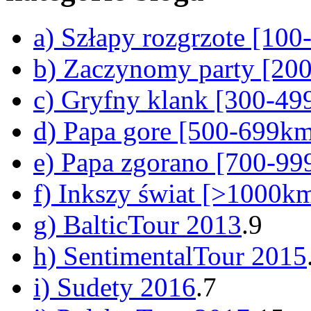
a) Szłapy rozgrzote [10
b) Zaczynomy party [20
c) Gryfny klank [300-4
d) Papa gore [500-699k
e) Papa zgorano [700-9
f) Inkszy świat [>1000k
g) BalticTour 2013
.9
h) SentimentalTour 2015
i) Sudety 2016
.7