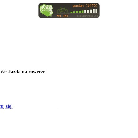
ość:
Jazda na rowerze
ruj się!