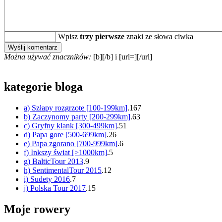
Wpisz
trzy pierwsze
znaki ze słowa ciwka
Można używać znaczników:
[b][/b] i [url=][/url]
kategorie bloga
a) Szłapy rozgrzote [100-199km]
.167
b) Zaczynomy party [200-299km]
.63
c) Gryfny klank [300-499km]
.51
d) Papa gore [500-699km]
.26
e) Papa zgorano [700-999km]
.6
f) Inkszy świat [>1000km]
.5
g) BalticTour 2013
.9
h) SentimentalTour 2015
.12
i) Sudety 2016
.7
j) Polska Tour 2017
.15
Moje rowery