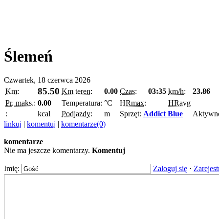
Ślemeń
Czwartek, 18 czerwca 2026
85.50
Km:
Km teren:
0.00
Czas:
03:35
km/h:
23.86
Pr. maks.:
0.00
Temperatura:
°C
HRmax:
HRavg
:
kcal
Podjazdy:
m
Sprzęt:
Addict Blue
Aktywn
linkuj
|
komentuj
|
komentarze(0)
komentarze
Nie ma jeszcze komentarzy.
Komentuj
Imię:
Zaloguj się
·
Zarejest