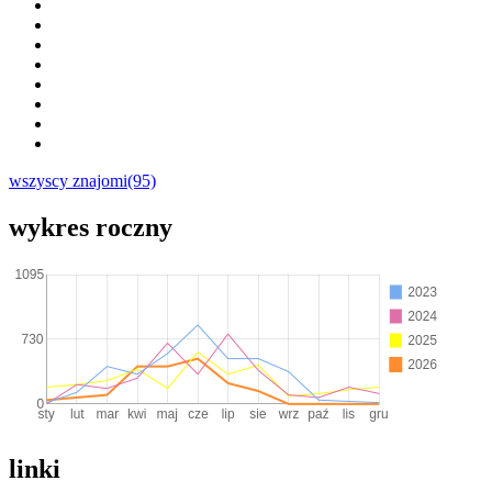
wszyscy znajomi(95)
wykres roczny
linki