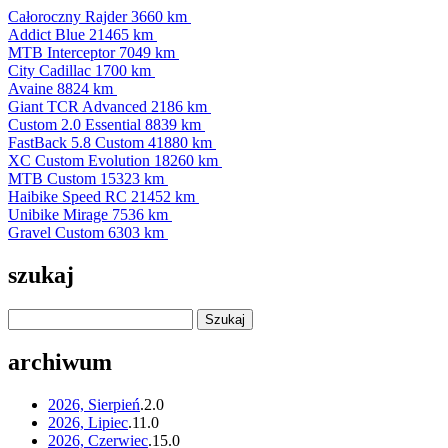
Całoroczny Rajder
3660 km
Addict Blue
21465 km
MTB Interceptor
7049 km
City Cadillac
1700 km
Avaine
8824 km
Giant TCR Advanced
2186 km
Custom 2.0 Essential
8839 km
FastBack 5.8 Custom
41880 km
XC Custom Evolution
18260 km
MTB Custom
15323 km
Haibike Speed RC
21452 km
Unibike Mirage
7536 km
Gravel Custom
6303 km
szukaj
archiwum
2026, Sierpień
.
2
.
0
2026, Lipiec
.
11
.
0
2026, Czerwiec
.
15
.
0