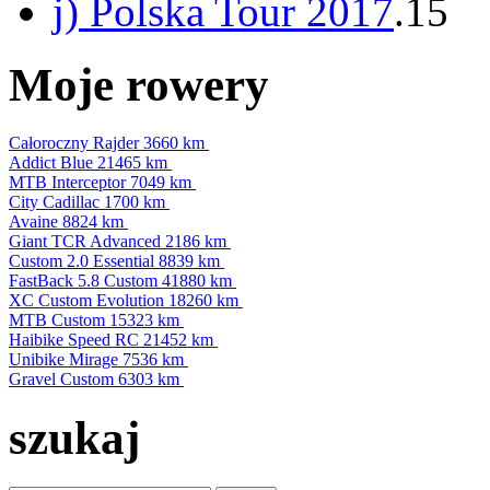
j) Polska Tour 2017
.15
Moje rowery
Całoroczny Rajder
3660 km
Addict Blue
21465 km
MTB Interceptor
7049 km
City Cadillac
1700 km
Avaine
8824 km
Giant TCR Advanced
2186 km
Custom 2.0 Essential
8839 km
FastBack 5.8 Custom
41880 km
XC Custom Evolution
18260 km
MTB Custom
15323 km
Haibike Speed RC
21452 km
Unibike Mirage
7536 km
Gravel Custom
6303 km
szukaj