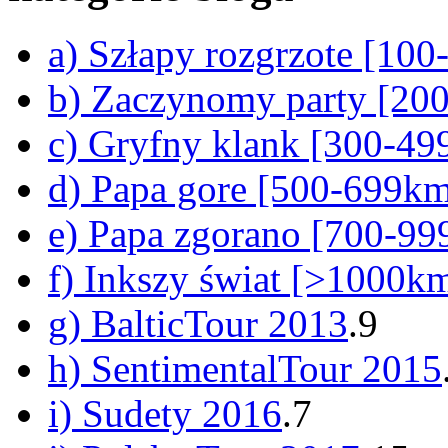
a) Szłapy rozgrzote [10
b) Zaczynomy party [20
c) Gryfny klank [300-4
d) Papa gore [500-699k
e) Papa zgorano [700-9
f) Inkszy świat [>1000k
g) BalticTour 2013
.9
h) SentimentalTour 2015
i) Sudety 2016
.7