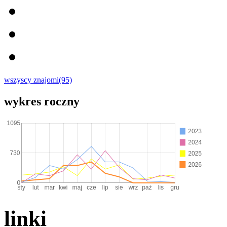
wszyscy znajomi(95)
wykres roczny
linki