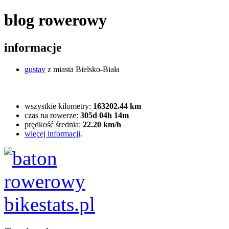
blog rowerowy
informacje
gustav
z miasta Bielsko-Biała
wszystkie kilometry:
163202.44 km
czas na rowerze:
305d 04h 14m
prędkość średnia:
22.20 km/h
więcej informacji
.