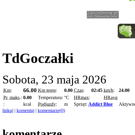
TdGoczałki
Sobota, 23 maja 2026
66.00
Km:
Km teren:
0.00
Czas:
02:45
km/h:
24.00
Pr. maks.:
0.00
Temperatura:
°C
HRmax:
HRavg
:
kcal
Podjazdy:
m
Sprzęt:
Addict Blue
Aktywn
linkuj
|
komentuj
|
komentarze(0)
komentarze