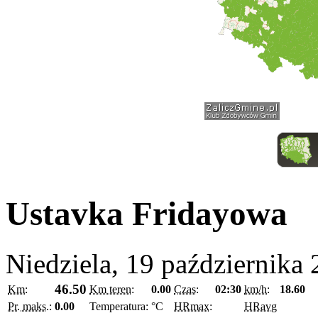
Ustavka Fridayowa
Niedziela, 19 października
46.50
Km:
Km teren:
0.00
Czas:
02:30
km/h:
18.60
Pr. maks.:
0.00
Temperatura:
°C
HRmax:
HRavg