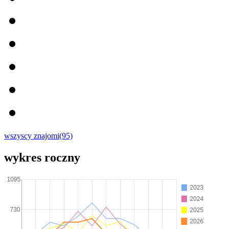
wszyscy znajomi(95)
wykres roczny