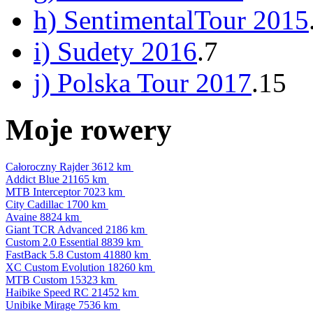
h) SentimentalTour 2015
i) Sudety 2016
.7
j) Polska Tour 2017
.15
Moje rowery
Całoroczny Rajder
3612 km
Addict Blue
21165 km
MTB Interceptor
7023 km
City Cadillac
1700 km
Avaine
8824 km
Giant TCR Advanced
2186 km
Custom 2.0 Essential
8839 km
FastBack 5.8 Custom
41880 km
XC Custom Evolution
18260 km
MTB Custom
15323 km
Haibike Speed RC
21452 km
Unibike Mirage
7536 km