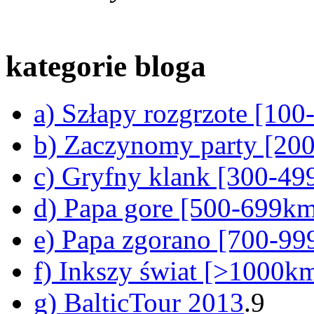
kategorie bloga
a) Szłapy rozgrzote [10
b) Zaczynomy party [20
c) Gryfny klank [300-4
d) Papa gore [500-699k
e) Papa zgorano [700-9
f) Inkszy świat [>1000k
g) BalticTour 2013
.9