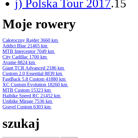
j) Polska Tour 2017
.15
Moje rowery
Całoroczny Rajder
3660 km
Addict Blue
21465 km
MTB Interceptor
7049 km
City Cadillac
1700 km
Avaine
8824 km
Giant TCR Advanced
2186 km
Custom 2.0 Essential
8839 km
FastBack 5.8 Custom
41880 km
XC Custom Evolution
18260 km
MTB Custom
15323 km
Haibike Speed RC
21452 km
Unibike Mirage
7536 km
Gravel Custom
6303 km
szukaj