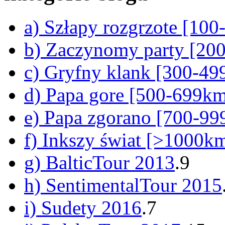
a) Szłapy rozgrzote [10
b) Zaczynomy party [20
c) Gryfny klank [300-4
d) Papa gore [500-699k
e) Papa zgorano [700-9
f) Inkszy świat [>1000k
g) BalticTour 2013
.9
h) SentimentalTour 2015
i) Sudety 2016
.7