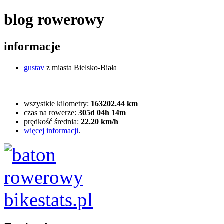
blog rowerowy
informacje
gustav
z miasta Bielsko-Biała
wszystkie kilometry:
163202.44 km
czas na rowerze:
305d 04h 14m
prędkość średnia:
22.20 km/h
więcej informacji
.