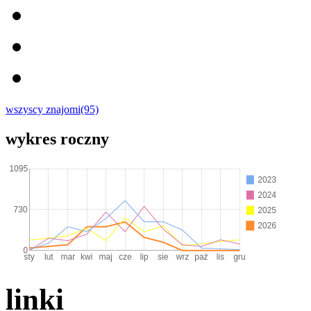
wszyscy znajomi(95)
wykres roczny
linki