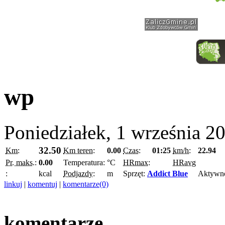
wp
Poniedziałek, 1 września 2
32.50
Km:
Km teren:
0.00
Czas:
01:25
km/h:
22.94
Pr. maks.:
0.00
Temperatura:
°C
HRmax:
HRavg
:
kcal
Podjazdy:
m
Sprzęt:
Addict Blue
Aktywn
linkuj
|
komentuj
|
komentarze(0)
komentarze