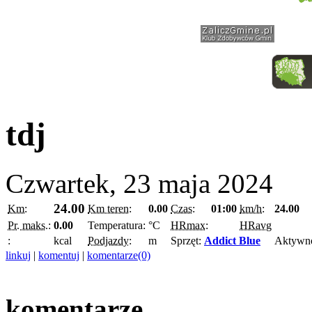
tdj
Czwartek, 23 maja 2024
24.00
Km:
Km teren:
0.00
Czas:
01:00
km/h:
24.00
Pr. maks.:
0.00
Temperatura:
°C
HRmax:
HRavg
:
kcal
Podjazdy:
m
Sprzęt:
Addict Blue
Aktywn
linkuj
|
komentuj
|
komentarze(0)
komentarze