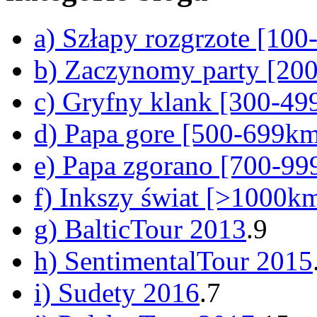
a) Szłapy rozgrzote [10
b) Zaczynomy party [20
c) Gryfny klank [300-4
d) Papa gore [500-699k
e) Papa zgorano [700-9
f) Inkszy świat [>1000k
g) BalticTour 2013
.9
h) SentimentalTour 2015
i) Sudety 2016
.7