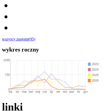
wszyscy znajomi(95)
wykres roczny
linki