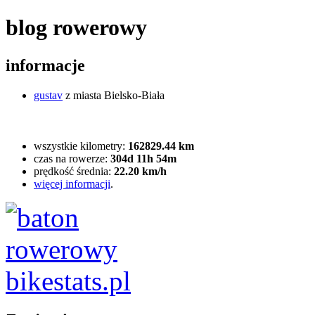
blog rowerowy
informacje
gustav
z miasta Bielsko-Biała
wszystkie kilometry:
162829.44 km
czas na rowerze:
304d 11h 54m
prędkość średnia:
22.20 km/h
więcej informacji
.