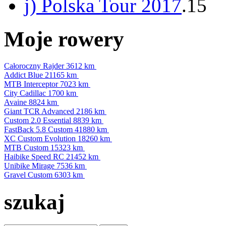
j) Polska Tour 2017
.15
Moje rowery
Całoroczny Rajder
3612 km
Addict Blue
21165 km
MTB Interceptor
7023 km
City Cadillac
1700 km
Avaine
8824 km
Giant TCR Advanced
2186 km
Custom 2.0 Essential
8839 km
FastBack 5.8 Custom
41880 km
XC Custom Evolution
18260 km
MTB Custom
15323 km
Haibike Speed RC
21452 km
Unibike Mirage
7536 km
Gravel Custom
6303 km
szukaj