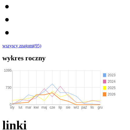
wszyscy znajomi(95)
wykres roczny
linki