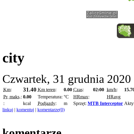
city
Czwartek, 31 grudnia 2020
31.40
Km:
Km teren:
0.00
Czas:
02:00
km/h:
15.7
Pr. maks.:
0.00
Temperatura:
°C
HRmax:
HRavg
:
kcal
Podjazdy:
m
Sprzęt:
MTB Interceptor
Akty
linkuj
|
komentuj
|
komentarze(0)
komentarze