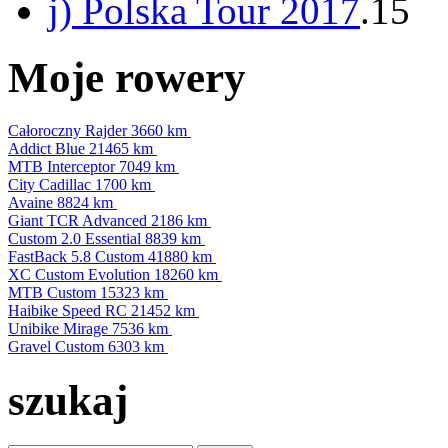
j) Polska Tour 2017
.15
Moje rowery
Całoroczny Rajder
3660 km
Addict Blue
21465 km
MTB Interceptor
7049 km
City Cadillac
1700 km
Avaine
8824 km
Giant TCR Advanced
2186 km
Custom 2.0 Essential
8839 km
FastBack 5.8 Custom
41880 km
XC Custom Evolution
18260 km
MTB Custom
15323 km
Haibike Speed RC
21452 km
Unibike Mirage
7536 km
Gravel Custom
6303 km
szukaj