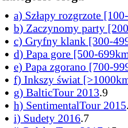
a) Szłapy rozgrzote [10
b) Zaczynomy party [20
c) Gryfny klank [300-4
d) Papa gore [500-699k
e) Papa zgorano [700-9
f) Inkszy świat [>1000k
g) BalticTour 2013
.9
h) SentimentalTour 2015
i) Sudety 2016
.7