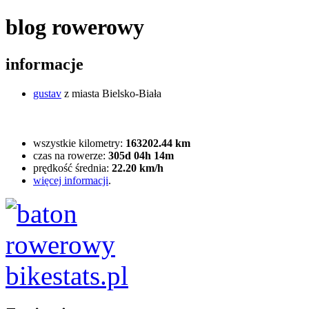
blog rowerowy
informacje
gustav
z miasta Bielsko-Biała
wszystkie kilometry:
163202.44 km
czas na rowerze:
305d 04h 14m
prędkość średnia:
22.20 km/h
więcej informacji
.