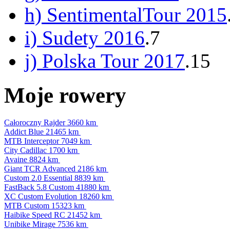
h) SentimentalTour 2015
i) Sudety 2016
.7
j) Polska Tour 2017
.15
Moje rowery
Całoroczny Rajder
3660 km
Addict Blue
21465 km
MTB Interceptor
7049 km
City Cadillac
1700 km
Avaine
8824 km
Giant TCR Advanced
2186 km
Custom 2.0 Essential
8839 km
FastBack 5.8 Custom
41880 km
XC Custom Evolution
18260 km
MTB Custom
15323 km
Haibike Speed RC
21452 km
Unibike Mirage
7536 km