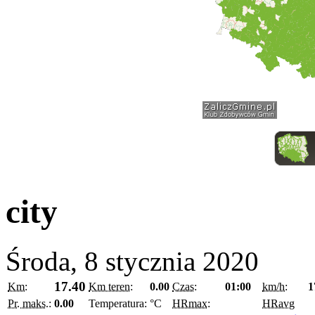
city
Środa, 8 stycznia 2020
17.40
Km:
Km teren:
0.00
Czas:
01:00
km/h:
1
Pr. maks.:
0.00
Temperatura:
°C
HRmax:
HRavg