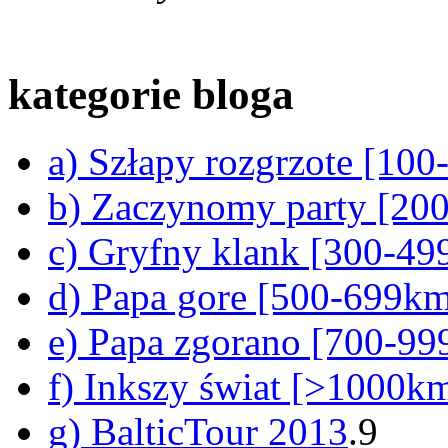
kategorie bloga
a) Szłapy rozgrzote [10
b) Zaczynomy party [20
c) Gryfny klank [300-4
d) Papa gore [500-699k
e) Papa zgorano [700-9
f) Inkszy świat [>1000k
g) BalticTour 2013
.9