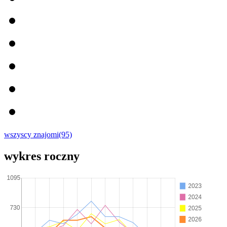
wszyscy znajomi(95)
wykres roczny