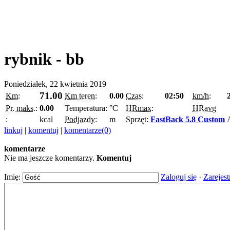
rybnik - bb
Poniedziałek, 22 kwietnia 2019
71.00
Km:
Km teren:
0.00
Czas:
02:50
km/h:
Pr. maks.:
0.00
Temperatura:
°C
HRmax:
HRavg
:
kcal
Podjazdy:
m
Sprzęt:
FastBack 5.8 Custom
linkuj
|
komentuj
|
komentarze(0)
komentarze
Nie ma jeszcze komentarzy.
Komentuj
Imię:
Zaloguj się
·
Zarejest