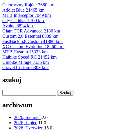
Całoroczny Rajder
3660 km
Addict Blue
21465 km
MTB Interceptor
7049 km
City Cadillac
1700 km
Avaine
8824 km
Giant TCR Advanced
2186 km
Custom 2.0 Essential
8839 km
FastBack 5.8 Custom
41880 km
XC Custom Evolution
18260 km
MTB Custom
15323 km
Haibike Speed RC
21452 km
Unibike Mirage
7536 km
Gravel Custom
6303 km
szukaj
archiwum
2026, Sierpień
.
2
.
0
2026, Lipiec
.
11
.
0
2026, Czerwiec
.
15
.
0