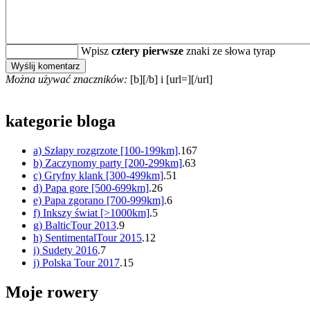
Wpisz
cztery pierwsze
znaki ze słowa tyrap
Można używać znaczników:
[b][/b] i [url=][/url]
kategorie bloga
a) Szłapy rozgrzote [100-199km]
.167
b) Zaczynomy party [200-299km]
.63
c) Gryfny klank [300-499km]
.51
d) Papa gore [500-699km]
.26
e) Papa zgorano [700-999km]
.6
f) Inkszy świat [>1000km]
.5
g) BalticTour 2013
.9
h) SentimentalTour 2015
.12
i) Sudety 2016
.7
j) Polska Tour 2017
.15
Moje rowery