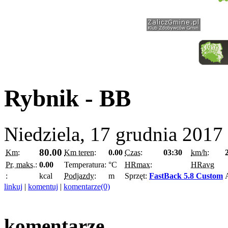
Rybnik - BB
Niedziela, 17 grudnia 2017
80.00
Km:
Km teren:
0.00
Czas:
03:30
km/h:
Pr. maks.:
0.00
Temperatura:
°C
HRmax:
HRavg
:
kcal
Podjazdy:
m
Sprzęt:
FastBack 5.8 Custom
linkuj
|
komentuj
|
komentarze(0)
komentarze