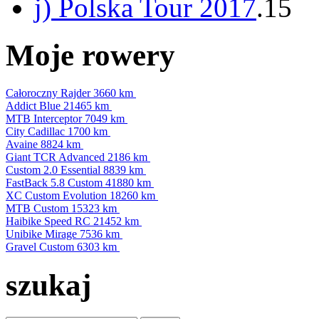
j) Polska Tour 2017
.15
Moje rowery
Całoroczny Rajder
3660 km
Addict Blue
21465 km
MTB Interceptor
7049 km
City Cadillac
1700 km
Avaine
8824 km
Giant TCR Advanced
2186 km
Custom 2.0 Essential
8839 km
FastBack 5.8 Custom
41880 km
XC Custom Evolution
18260 km
MTB Custom
15323 km
Haibike Speed RC
21452 km
Unibike Mirage
7536 km
Gravel Custom
6303 km
szukaj