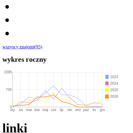
wszyscy znajomi(95)
wykres roczny
linki