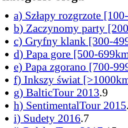
a) Szłapy rozgrzote [10
b) Zaczynomy party [20
c) Gryfny klank [300-4
d) Papa gore [500-699k
e) Papa zgorano [700-9
f) Inkszy świat [>1000k
g) BalticTour 2013
.9
h) SentimentalTour 2015
i) Sudety 2016
.7