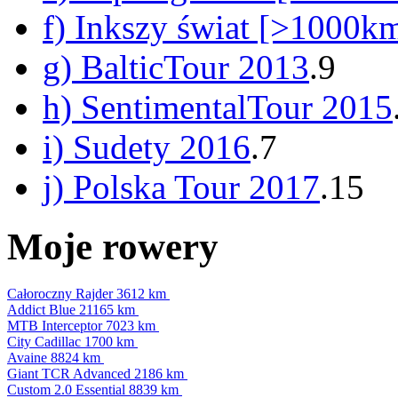
f) Inkszy świat [>1000k
g) BalticTour 2013
.9
h) SentimentalTour 2015
i) Sudety 2016
.7
j) Polska Tour 2017
.15
Moje rowery
Całoroczny Rajder
3612 km
Addict Blue
21165 km
MTB Interceptor
7023 km
City Cadillac
1700 km
Avaine
8824 km
Giant TCR Advanced
2186 km
Custom 2.0 Essential
8839 km