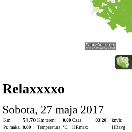
Relaxxxxo
Sobota, 27 maja 2017
51.70
Km:
Km teren:
0.00
Czas:
03:20
km/h:
Pr. maks.:
0.00
Temperatura:
°C
HRmax:
HRavg