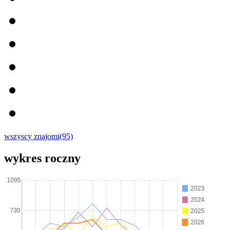
wszyscy znajomi(95)
wykres roczny