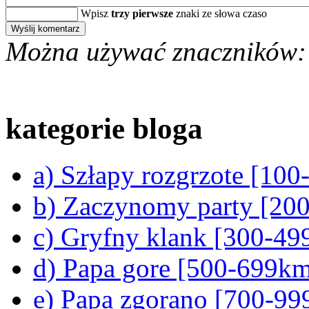
Wpisz
trzy pierwsze
znaki ze słowa czaso
Można używać znaczników:
kategorie bloga
a) Szłapy rozgrzote [10
b) Zaczynomy party [20
c) Gryfny klank [300-4
d) Papa gore [500-699k
e) Papa zgorano [700-9