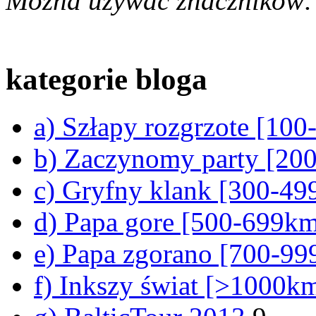
Można używać znaczników:
kategorie bloga
a) Szłapy rozgrzote [10
b) Zaczynomy party [20
c) Gryfny klank [300-4
d) Papa gore [500-699k
e) Papa zgorano [700-9
f) Inkszy świat [>1000k