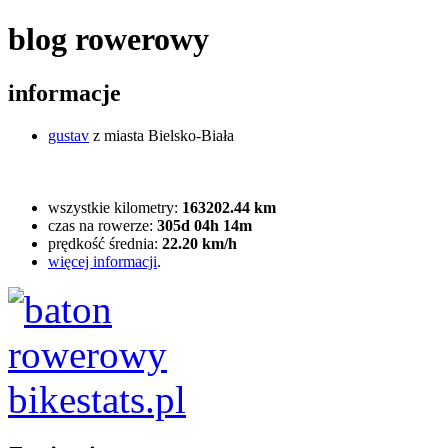
blog rowerowy
informacje
gustav
z miasta Bielsko-Biała
wszystkie kilometry:
163202.44 km
czas na rowerze:
305d 04h 14m
prędkość średnia:
22.20 km/h
więcej informacji
.