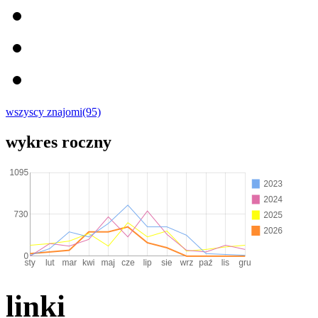
wszyscy znajomi(95)
wykres roczny
linki