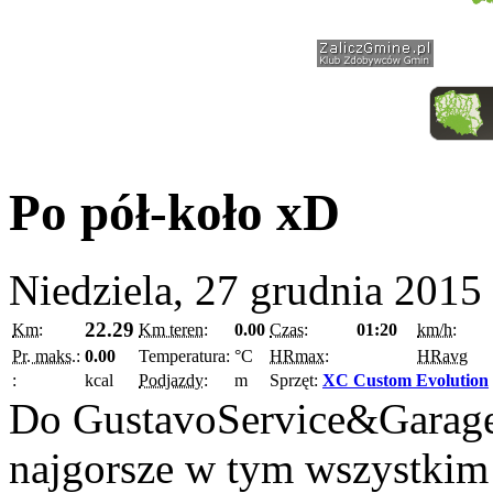
Po pół-koło xD
Niedziela, 27 grudnia 2015
22.29
Km:
Km teren:
0.00
Czas:
01:20
km/h:
Pr. maks.:
0.00
Temperatura:
°C
HRmax:
HRavg
:
kcal
Podjazdy:
m
Sprzęt:
XC Custom Evolution
Do GustavoService&Garage 
najgorsze w tym wszystkim 