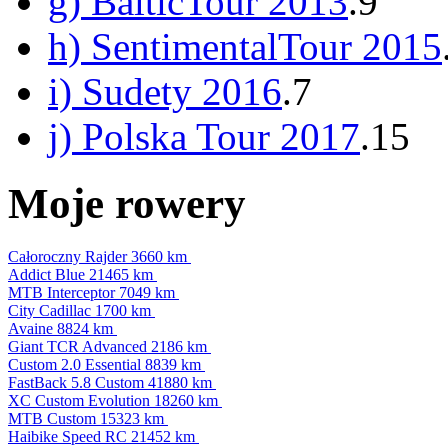
g) BalticTour 2013
.9
h) SentimentalTour 2015
i) Sudety 2016
.7
j) Polska Tour 2017
.15
Moje rowery
Całoroczny Rajder
3660 km
Addict Blue
21465 km
MTB Interceptor
7049 km
City Cadillac
1700 km
Avaine
8824 km
Giant TCR Advanced
2186 km
Custom 2.0 Essential
8839 km
FastBack 5.8 Custom
41880 km
XC Custom Evolution
18260 km
MTB Custom
15323 km
Haibike Speed RC
21452 km