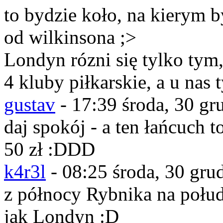
to bydzie koło, na kierym b
od wilkinsona ;>
Londyn rózni się tylko tym,
4 kluby piłkarskie, a u nas 
gustav
-
17:39 środa, 30 gr
daj spokój - a ten łańcuch t
50 zł :DDD
k4r3l
-
08:25 środa, 30 gru
z północy Rybnika na połud
jak Londyn :D