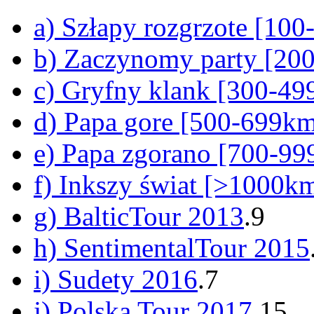
a) Szłapy rozgrzote [10
b) Zaczynomy party [20
c) Gryfny klank [300-4
d) Papa gore [500-699k
e) Papa zgorano [700-9
f) Inkszy świat [>1000k
g) BalticTour 2013
.9
h) SentimentalTour 2015
i) Sudety 2016
.7
j) Polska Tour 2017
.15