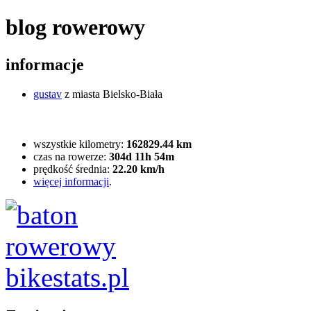
blog rowerowy
informacje
gustav
z miasta Bielsko-Biała
wszystkie kilometry:
162829.44 km
czas na rowerze:
304d 11h 54m
prędkość średnia:
22.20 km/h
więcej informacji
.