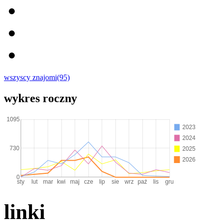
wszyscy znajomi(95)
wykres roczny
linki