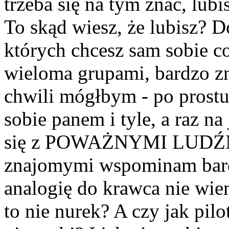
trzeba się na tym znać, lubi
To skąd wiesz, że lubisz? 
których chcesz sam sobie c
wieloma grupami, bardzo z
chwili mógłbym - po prostu 
sobie panem i tyle, a raz n
się z POWAŻNYMI LUDŹMI,
znajomymi wspominam bard
analogię do krawca nie wie
to nie nurek? A czy jak pilo