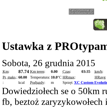
Ustawka z PROtypam
Sobota, 26 grudnia 2015
87.74
Km:
Km teren:
0.00
Czas:
03:35
km/h:
Pr. maks.:
60.00
Temperatura:
10.0
°C
HRmax:
HRavg
:
kcal
Podjazdy:
m
Sprzęt:
XC Custom Evoluti
Dowiedziołech se o 50km ru
fb, beztoż zaryzykowołech 