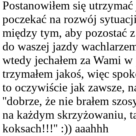
Postanowiłem się utrzymać j
poczekać na rozwój sytuacji
między tym, aby pozostać z 
do waszej jazdy wachlarzem n
wtedy jechałem za Wami w 
trzymałem jakoś, więc spo
to oczywiście jak zawsze, na
''dobrze, że nie brałem szo
na każdym skrzyżowaniu, ta
koksach!!!'' :)) aaahhh