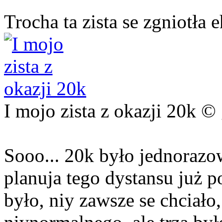
Trocha ta zista se zgniotła e
I mojo zista z okazji 20k ©
Sooo... 20k było jednorazo
planuja tego dystansu już p
było, niy zawsze se chcia