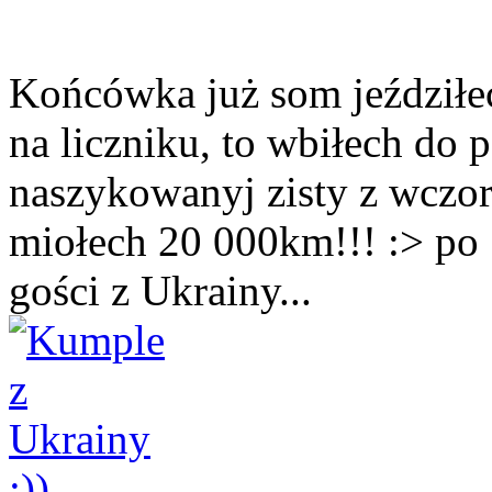
Końcówka już som jeździłe
na liczniku, to wbiłech do
naszykowanyj zisty z wczoraj
miołech 20 000km!!! :> po
gości z Ukrainy...