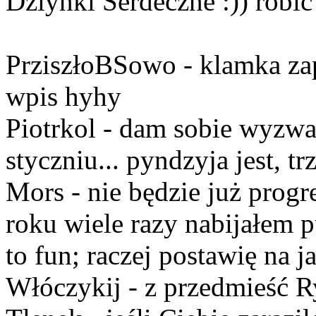
Dziynki Serdeczne :)) robić
PrziszłoBSowo - klamka za
wpis hyhy
Piotrkol - dam sobie wyzwa
styczniu... pyndzyja jest, t
Mors - nie będzie już progr
roku wiele razy nabijałem p
to fun; raczej postawię na 
Włóczykij - z przedmieść R