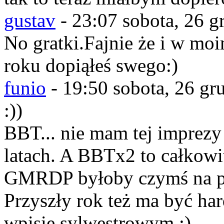
gustav
-
23:07 sobota, 26 g
No gratki.Fajnie że i w m
roku dopiąłeś swego:)
funio
-
19:50 sobota, 26 gr
:))
BBT... nie mam tej imprezy
latach. A BBTx2 to całkowit
GMRDP byłoby czymś na p
Przyszły rok też ma być ha
wpisie sylwestrowym :)