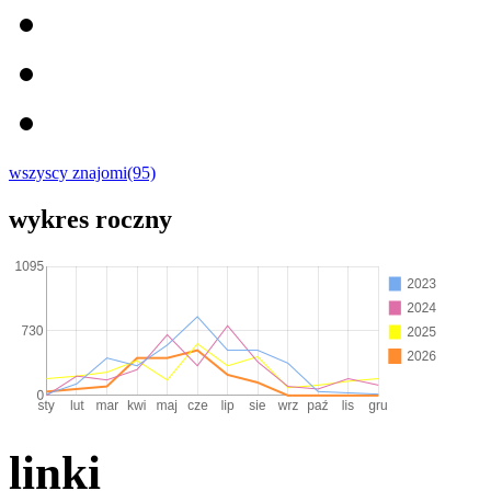
wszyscy znajomi(95)
wykres roczny
linki