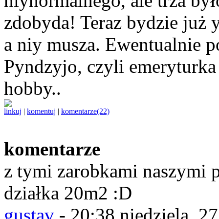
niynormalnego, ale trza było
zdobyda! Teraz bydzie już 
a niy musza. Ewentualnie p
Pyndzyjo, czyli emeryturka 
hobby..
linkuj
|
komentuj
|
komentarze(22)
komentarze
z tymi zarobkami naszymi p
działka 20m2 :D
gustav
-
20:38 niedziela, 2