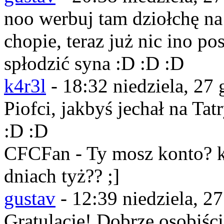
noo werbuj tam dziołchę na 
chopie, teraz już nic ino p
spłodzić syna :D :D :D
k4r3l
-
18:32 niedziela, 27
Piofci, jakbyś jechał na Tat
:D :D
CFCFan - Ty mosz konto? k
dniach tyż?? ;]
gustav
-
12:39 niedziela, 2
Gratulacje! Dobrze osobiści