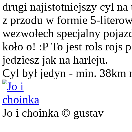
drugi najistotniejszy cyl n
z przodu w formie 5-literow
wezwołech specjalny pojaz
koło o! :P To jest rols rojs
jedziesz jak na harleju.
Cyl był jedyn - min. 38km
Jo i choinka © gustav