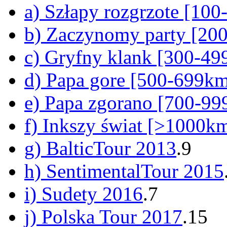
a) Szłapy rozgrzote [10
b) Zaczynomy party [20
c) Gryfny klank [300-4
d) Papa gore [500-699k
e) Papa zgorano [700-9
f) Inkszy świat [>1000k
g) BalticTour 2013
.9
h) SentimentalTour 2015
i) Sudety 2016
.7
j) Polska Tour 2017
.15