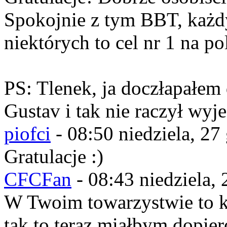
Spokojnie z tym BBT, każdy
niektórych to cel nr 1 na p
PS: Tlenek, ja doczłapałem
Gustav i tak nie raczył wyje
piofci
-
08:50 niedziela, 27
Gratulacje :)
CFCFan
-
08:43 niedziela,
W Twoim towarzystwie to k
tak to teraz miałbym dopier