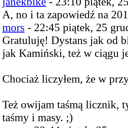
janekbike
-
23:10 piątek, 2
A, no i ta zapowiedź na 201
mors
-
22:45 piątek, 25 gru
Gratuluję! Dystans jak od 
jak Kamiński, też w ciągu j
Chociaż liczyłem, że w przy
Też owijam taśmą licznik, 
taśmy i masy. ;)