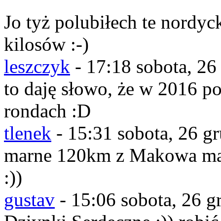
Jo tyż polubiłech te nordyck
kilosów :-)
leszczyk
-
17:18 sobota, 26
to daję słowo, że w 2016 po
rondach :D
tlenek
-
15:31 sobota, 26 g
marne 120km z Makowa mas
:))
gustav
-
15:06 sobota, 26 g