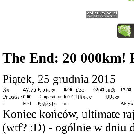
The End: 20 000km! 
Piątek, 25 grudnia 2015
47.75
Km:
Km teren:
0.00
Czas:
02:43
km/h:
17.58
Pr. maks.:
0.00
Temperatura:
6.0
°C
HRmax:
HRavg
:
kcal
Podjazdy:
m
Aktyw
Koniec końców, ultimate rajz
(wtf? :D) - ogólnie w dniu 