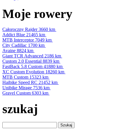
Moje rowery
Całoroczny Rajder
3660 km
Addict Blue
21465 km
MTB Interceptor
7049 km
City Cadillac
1700 km
Avaine
8824 km
Giant TCR Advanced
2186 km
Custom 2.0 Essential
8839 km
FastBack 5.8 Custom
41880 km
XC Custom Evolution
18260 km
MTB Custom
15323 km
Haibike Speed RC
21452 km
Unibike Mirage
7536 km
Gravel Custom
6303 km
szukaj