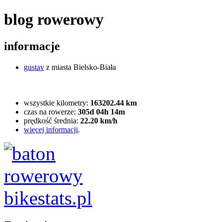
blog rowerowy
informacje
gustav
z miasta Bielsko-Biała
wszystkie kilometry:
163202.44 km
czas na rowerze:
305d 04h 14m
prędkość średnia:
22.20 km/h
więcej informacji
.