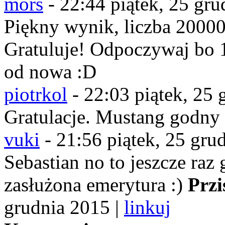
mors
-
22:44 piątek, 25 gru
Piękny wynik, liczba 2000
Gratuluje! Odpoczywaj bo 
od nowa :D
piotrkol
-
22:03 piątek, 25 
Gratulacje. Mustang godny 
vuki
-
21:56 piątek, 25 gru
Sebastian no to jeszcze raz 
zasłużona emerytura :)
Przi
grudnia 2015 |
linkuj