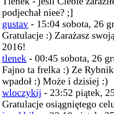
Tlenek - jeśli Ciebie zaraz
podjechał niee? ;]
gustav
-
15:04 sobota, 26 g
Gratulacje :) Zarażasz swoj
2016!
tlenek
-
00:45 sobota, 26 g
Fajno ta frelka :) Ze Rybni
wpadoł :) Może i dzisiej :)
wloczykij
-
23:52 piątek, 2
Gratulacje osiągniętego cel