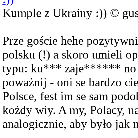
Kumple z Ukrainy :)) © gu
Prze goście hehe pozytywni
polsku (!) a skoro umieli 
typu: ku*** zaje****** no t
poważnij - oni se bardzo ci
Polsce, fest im se sam podob
kożdy wiy. A my, Polacy, n
analogicznie, aby było jak n