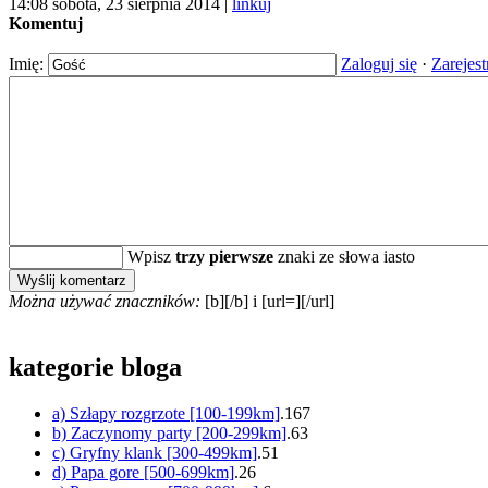
14:08 sobota, 23 sierpnia 2014 |
linkuj
Komentuj
Imię:
Zaloguj się
·
Zarejest
Wpisz
trzy pierwsze
znaki ze słowa iasto
Można używać znaczników:
[b][/b] i [url=][/url]
kategorie bloga
a) Szłapy rozgrzote [100-199km]
.167
b) Zaczynomy party [200-299km]
.63
c) Gryfny klank [300-499km]
.51
d) Papa gore [500-699km]
.26