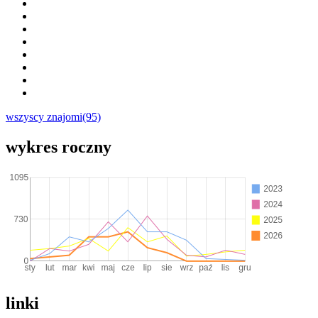
wszyscy znajomi(95)
wykres roczny
linki