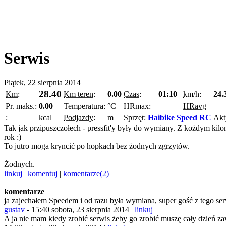
Serwis
Piątek, 22 sierpnia 2014
28.40
Km:
Km teren:
0.00
Czas:
01:10
km/h:
24.
Pr. maks.:
0.00
Temperatura:
°C
HRmax:
HRavg
:
kcal
Podjazdy:
m
Sprzęt:
Haibike Speed RC
Akt
Tak jak przipuszczołech - pressfit'y były do wymiany. Z kożdym kilo
rok :)
To jutro moga kryncić po hopkach bez żodnych zgrzytów.
Żodnych.
linkuj
|
komentuj
|
komentarze(2)
komentarze
ja zajechałem Speedem i od razu była wymiana, super gość z tego serwi
gustav
-
15:40 sobota, 23 sierpnia 2014 |
linkuj
A ja nie mam kiedy zrobić serwis żeby go zrobić muszę cały dzień zaw