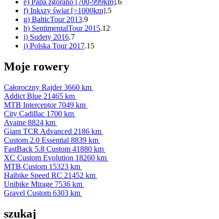
e) Papa zgorano [700-999km]
.6
f) Inkszy świat [>1000km]
.5
g) BalticTour 2013
.9
h) SentimentalTour 2015
.12
i) Sudety 2016
.7
j) Polska Tour 2017
.15
Moje rowery
Całoroczny Rajder
3660 km
Addict Blue
21465 km
MTB Interceptor
7049 km
City Cadillac
1700 km
Avaine
8824 km
Giant TCR Advanced
2186 km
Custom 2.0 Essential
8839 km
FastBack 5.8 Custom
41880 km
XC Custom Evolution
18260 km
MTB Custom
15323 km
Haibike Speed RC
21452 km
Unibike Mirage
7536 km
Gravel Custom
6303 km
szukaj