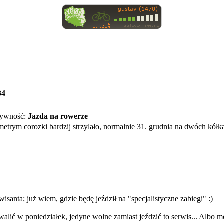
34
ywność:
Jazda na rowerze
metrym corozki bardzij strzylało, normalnie 31. grudnia na dwóch kół
santa; już wiem, gdzie będę jeździł na "specjalistyczne zabiegi" :)
alić w poniedziałek, jedyne wolne zamiast jeździć to serwis... Albo mo