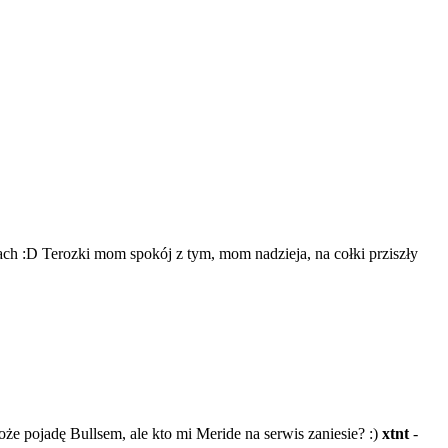
kach :D Terozki mom spokój z tym, mom nadzieja, na cołki prziszły
że pojadę Bullsem, ale kto mi Meride na serwis zaniesie? :)
xtnt
-