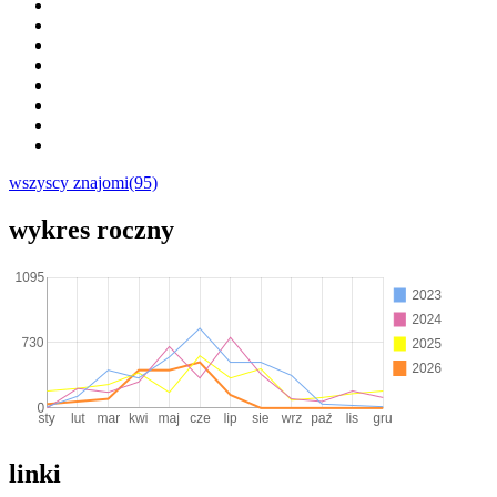
wszyscy znajomi(95)
wykres roczny
linki