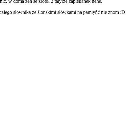
c, w doma żeh se zrobił 2 talyrze zapiekanek hehe.
 całego słownika ze ślonskimi słówkami na pamiyńć nie znom :D