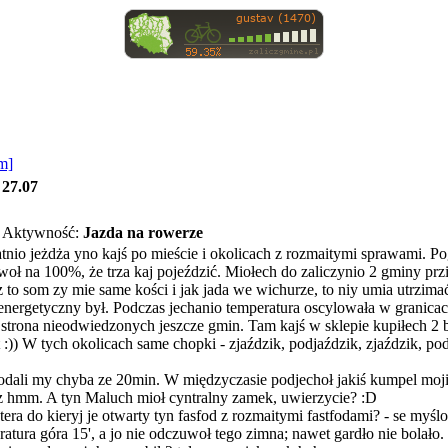
m]
27.07
Aktywność:
Jazda na rowerze
tnio jeżdża yno kajś po mieście i okolicach z rozmaitymi sprawami. Pogo
dowoł na 100%, że trza kaj pojeździć. Miołech do zaliczynio 2 gminy pr
ez to som zy mie same kości i jak jada we wichurze, to niy umia utrzim
nergetyczny był. Podczas jechanio temperatura oscylowała w granicach 1
strona nieodwiedzonych jeszcze gmin. Tam kajś w sklepie kupiłech 2 buł
)) W tych okolicach same chopki - zjaździk, podjaździk, zjaździk, podja
dali my chyba ze 20min. W międzyczasie podjechoł jakiś kumpel moj
az hmm. A tyn Maluch mioł cyntralny zamek, uwierzycie? :D
 tera do kieryj je otwarty tyn fasfod z rozmaitymi fastfodami? - se m
ura góra 15', a jo nie odczuwoł tego zimna; nawet gardło nie bolało. O