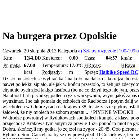
Na burgera przez Opolskie
Czwartek, 29 sierpnia 2013
Kategoria
a) Szłapy rozgrzote [100-199k
134.00
Km:
Km teren:
0.00
Czas:
04:57
km/h:
Pr. maks.:
67.00
Temperatura:
17.0
°C
HRmax:
HRavg
:
kcal
Podjazdy:
m
Sprzęt:
Haibike Speed RC
Dzisio musiołech se wybrać kajś na koło, na dalszo jako rajza, bo osta
nawet po lekku sipiało, ale jak w końcu przestoło, to żeh już zdecy
chyntnie bych zjod jakigo fastfoda (bo na co dziyń tego nie jym, prz
Na obiod 1,5h pryndzyj jodłech ryż z warzywami, wiync jakiś zapas e
wytrzimać. I se tak pomału dojechołech do Raciborza i potym dalij w 
wjechołech w Głubczycach na krajowo 38, to sie zaczoł piykny asfalt :
żałowoł, że niy miołech ze sobom aparatu... :/ PIYKNE WIDOKI!
W drodze powrotnyj w Rydułtowach spotkołech kumpla z klasy, pogo
przijechoł z Krakowa tym autym za prawie 15zł, ponoć to mioł na g
Dobra, skończyli my gotka, jo zejrzoł na zygor - 20:45. Ooo pierona,
Rybnika. Som Cancellara by se niy powstydził :D Co ciekawe, temperat