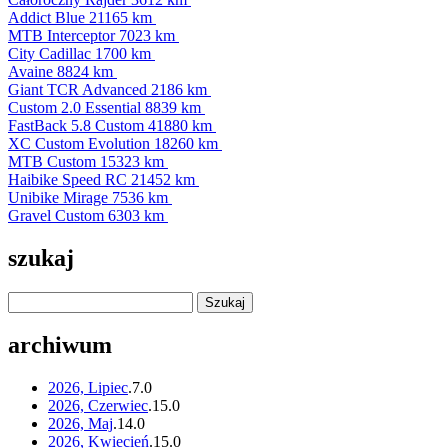
Addict Blue
21165 km
MTB Interceptor
7023 km
City Cadillac
1700 km
Avaine
8824 km
Giant TCR Advanced
2186 km
Custom 2.0 Essential
8839 km
FastBack 5.8 Custom
41880 km
XC Custom Evolution
18260 km
MTB Custom
15323 km
Haibike Speed RC
21452 km
Unibike Mirage
7536 km
Gravel Custom
6303 km
szukaj
archiwum
2026, Lipiec
.
7
.
0
2026, Czerwiec
.
15
.
0
2026, Maj
.
14
.
0
2026, Kwiecień
.
15
.
0