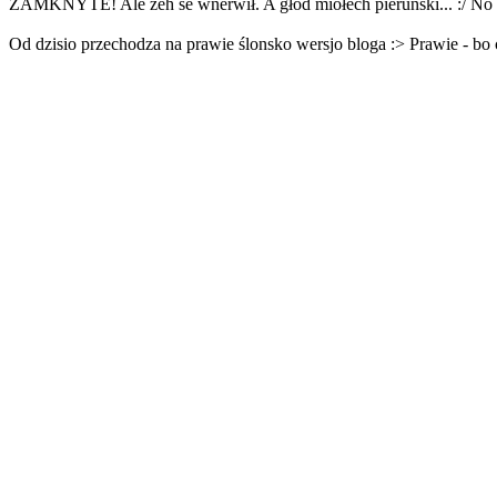
ZAMKNYTE! Ale żeh se wnerwił. A głód miołech pieruński... :/ No ni
Od dzisio przechodza na prawie ślonsko wersjo bloga :> Prawie - bo