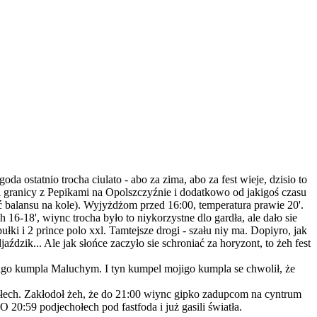
da ostatnio trocha ciulato - abo za zima, abo za fest wieje, dzisio to
zi granicy z Pepikami na Opolszczyźnie i dodatkowo od jakigoś czasu
ać balansu na kole). Wyjyżdżom przed 16:00, temperatura prawie 20'.
6-18', wiync trocha było to niykorzystne dlo gardła, ale dało sie
ki i 2 prince polo xxl. Tamtejsze drogi - szału niy ma. Dopiyro, jak
ździk... Ale jak słońce zaczyło sie schroniać za horyzont, to żeh fest
igo kumpla Maluchym. I tyn kumpel mojigo kumpla se chwolił, że
yślołech. Zakłodoł żeh, że do 21:00 wiync gipko zadupcom na cyntrum
 20:59 podjechołech pod fastfoda i już gasili światła.