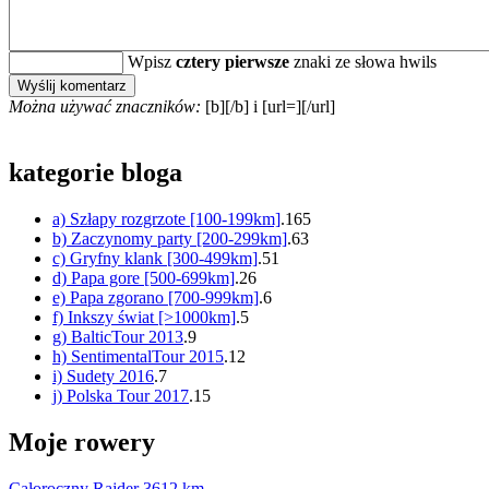
Wpisz
cztery pierwsze
znaki ze słowa hwils
Można używać znaczników:
[b][/b] i [url=][/url]
kategorie bloga
a) Szłapy rozgrzote [100-199km]
.165
b) Zaczynomy party [200-299km]
.63
c) Gryfny klank [300-499km]
.51
d) Papa gore [500-699km]
.26
e) Papa zgorano [700-999km]
.6
f) Inkszy świat [>1000km]
.5
g) BalticTour 2013
.9
h) SentimentalTour 2015
.12
i) Sudety 2016
.7
j) Polska Tour 2017
.15
Moje rowery
Całoroczny Rajder
3612 km