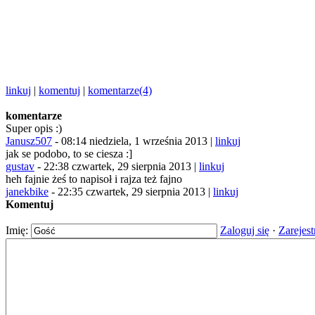
linkuj
|
komentuj
|
komentarze(4)
komentarze
Super opis :)
Janusz507
-
08:14 niedziela, 1 września 2013 |
linkuj
jak se podobo, to se ciesza :]
gustav
-
22:38 czwartek, 29 sierpnia 2013 |
linkuj
heh fajnie żeś to napisoł i rajza też fajno
janekbike
-
22:35 czwartek, 29 sierpnia 2013 |
linkuj
Komentuj
Imię:
Zaloguj się
·
Zarejest