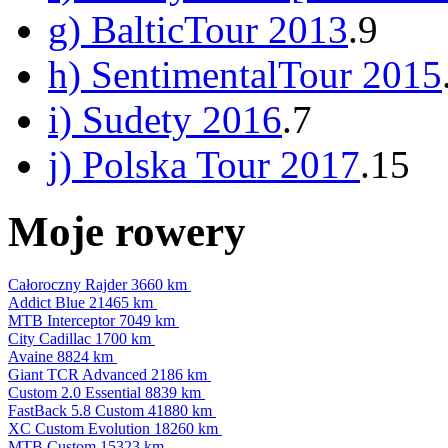
g) BalticTour 2013
.9
h) SentimentalTour 2015
i) Sudety 2016
.7
j) Polska Tour 2017
.15
Moje rowery
Całoroczny Rajder
3660 km
Addict Blue
21465 km
MTB Interceptor
7049 km
City Cadillac
1700 km
Avaine
8824 km
Giant TCR Advanced
2186 km
Custom 2.0 Essential
8839 km
FastBack 5.8 Custom
41880 km
XC Custom Evolution
18260 km
MTB Custom
15323 km