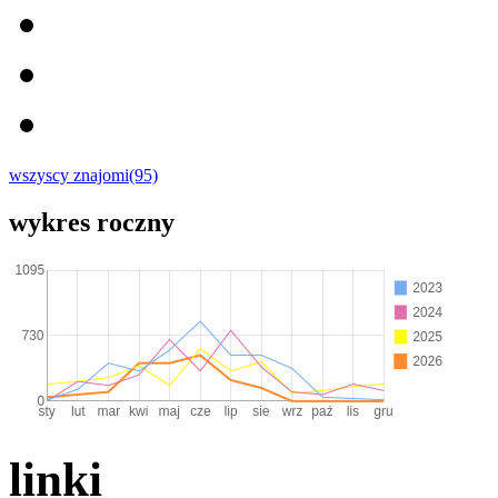
wszyscy znajomi(95)
wykres roczny
linki