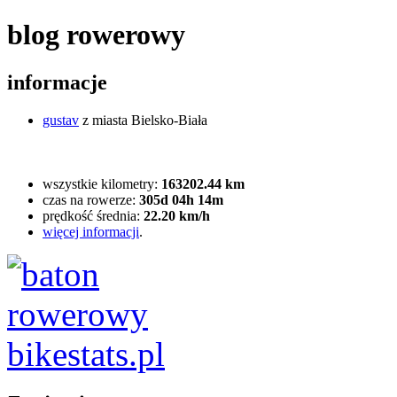
blog rowerowy
informacje
gustav
z miasta Bielsko-Biała
wszystkie kilometry:
163202.44 km
czas na rowerze:
305d 04h 14m
prędkość średnia:
22.20 km/h
więcej informacji
.