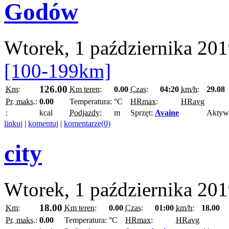
Godów
Wtorek, 1 października 20
[100-199km]
126.00
Km:
Km teren:
0.00
Czas:
04:20
km/h:
29.08
Pr. maks.:
0.00
Temperatura:
°C
HRmax:
HRavg
:
kcal
Podjazdy:
m
Sprzęt:
Avaine
Aktyw
linkuj
|
komentuj
|
komentarze(0)
city
Wtorek, 1 października 20
18.00
Km:
Km teren:
0.00
Czas:
01:00
km/h:
18.00
Pr. maks.:
0.00
Temperatura:
°C
HRmax:
HRavg