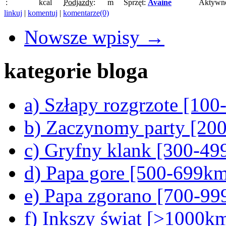
:
kcal
Podjazdy:
m
Sprzęt:
Avaine
Aktywn
linkuj
|
komentuj
|
komentarze(0)
Nowsze wpisy →
kategorie bloga
a) Szłapy rozgrzote [10
b) Zaczynomy party [20
c) Gryfny klank [300-4
d) Papa gore [500-699k
e) Papa zgorano [700-9
f) Inkszy świat [>1000k