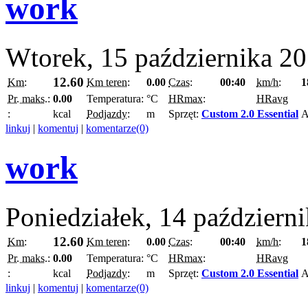
work
Wtorek, 15 października 2
12.60
Km:
Km teren:
0.00
Czas:
00:40
km/h:
1
Pr. maks.:
0.00
Temperatura:
°C
HRmax:
HRavg
:
kcal
Podjazdy:
m
Sprzęt:
Custom 2.0 Essential
A
linkuj
|
komentuj
|
komentarze(0)
work
Poniedziałek, 14 październ
12.60
Km:
Km teren:
0.00
Czas:
00:40
km/h:
1
Pr. maks.:
0.00
Temperatura:
°C
HRmax:
HRavg
:
kcal
Podjazdy:
m
Sprzęt:
Custom 2.0 Essential
A
linkuj
|
komentuj
|
komentarze(0)