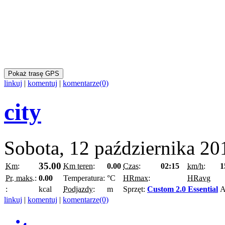
Pokaż trasę GPS
linkuj
|
komentuj
|
komentarze(0)
city
Sobota, 12 października 20
35.00
Km:
Km teren:
0.00
Czas:
02:15
km/h:
1
Pr. maks.:
0.00
Temperatura:
°C
HRmax:
HRavg
:
kcal
Podjazdy:
m
Sprzęt:
Custom 2.0 Essential
A
linkuj
|
komentuj
|
komentarze(0)