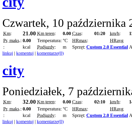
city
Czwartek, 10 października
21.00
Km:
Km teren:
0.00
Czas:
01:20
km/h:
1
Pr. maks.:
0.00
Temperatura:
°C
HRmax:
HRavg
:
kcal
Podjazdy:
m
Sprzęt:
Custom 2.0 Essential
A
linkuj
|
komentuj
|
komentarze(0)
city
Poniedziałek, 7 październi
32.00
Km:
Km teren:
0.00
Czas:
02:10
km/h:
1
Pr. maks.:
0.00
Temperatura:
°C
HRmax:
HRavg
:
kcal
Podjazdy:
m
Sprzęt:
Custom 2.0 Essential
A
linkuj
|
komentuj
|
komentarze(0)