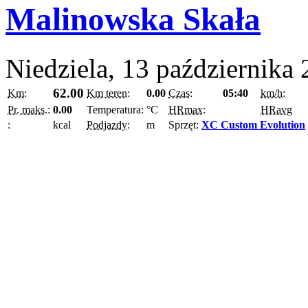
Malinowska Skała
Niedziela, 13 października
62.00
Km:
Km teren:
0.00
Czas:
05:40
km/h:
Pr. maks.:
0.00
Temperatura:
°C
HRmax:
HRavg
:
kcal
Podjazdy:
m
Sprzęt:
XC Custom Evolution